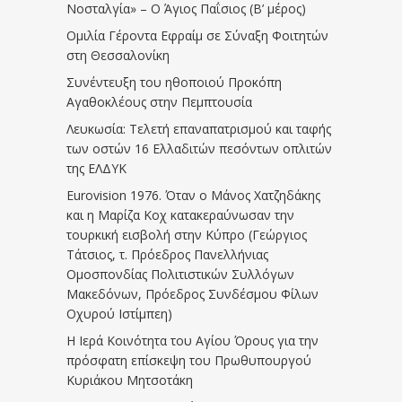
Νοσταλγία» – Ο Άγιος Παΐσιος (Β’ μέρος)
Ομιλία Γέροντα Εφραίμ σε Σύναξη Φοιτητών
στη Θεσσαλονίκη
Συνέντευξη του ηθοποιού Προκόπη
Αγαθοκλέους στην Πεμπτουσία
Λευκωσία: Τελετή επαναπατρισμού και ταφής
των οστών 16 Ελλαδιτών πεσόντων οπλιτών
της ΕΛΔΥΚ
Eurovision 1976. Όταν ο Μάνος Χατζηδάκης
και η Μαρίζα Κοχ κατακεραύνωσαν την
τουρκική εισβολή στην Κύπρο (Γεώργιος
Τάτσιος, τ. Πρόεδρος Πανελλήνιας
Ομοσπονδίας Πολιτιστικών Συλλόγων
Μακεδόνων, Πρόεδρος Συνδέσμου Φίλων
Οχυρού Ιστίμπεη)
Η Ιερά Κοινότητα του Αγίου Όρους για την
πρόσφατη επίσκεψη του Πρωθυπουργού
Κυριάκου Μητσοτάκη