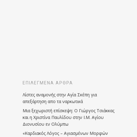
ΕΠΙΛΕΓΜΈΝΑ ΆΡΘΡΑ
Λίστες αναμονής στην Αγία Σκέπη για
απεξάρτηση απο τα ναρκωτικά
Μια ξεχωριστή επίσκεψη: Ο Γιώργος Τσιάκκας
και η Χριστίνα Παυλίδου στην Ι.Μ. Αγίου
Διονυσίου εν Ολύμπω
«Καρδιακός Λόγος – Αγιασμένων Μορφών