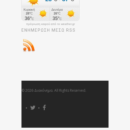
πρόγνωση καιρού από το weather.gr
ΕΝΗΜΈΡΩΣΉ ΜΕΣΩ RSS
© 2026 Διακόνημα. All Rights Reserved.