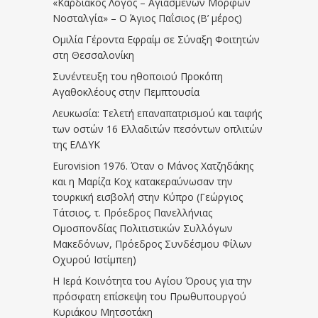
«Καρδιακός Λόγος – Αγιασμένων Μορφών
Νοσταλγία» – Ο Άγιος Παΐσιος (Β’ μέρος)
Ομιλία Γέροντα Εφραίμ σε Σύναξη Φοιτητών
στη Θεσσαλονίκη
Συνέντευξη του ηθοποιού Προκόπη
Αγαθοκλέους στην Πεμπτουσία
Λευκωσία: Τελετή επαναπατρισμού και ταφής
των οστών 16 Ελλαδιτών πεσόντων οπλιτών
της ΕΛΔΥΚ
Eurovision 1976. Όταν ο Μάνος Χατζηδάκης
και η Μαρίζα Κοχ κατακεραύνωσαν την
τουρκική εισβολή στην Κύπρο (Γεώργιος
Τάτσιος, τ. Πρόεδρος Πανελλήνιας
Ομοσπονδίας Πολιτιστικών Συλλόγων
Μακεδόνων, Πρόεδρος Συνδέσμου Φίλων
Οχυρού Ιστίμπεη)
Η Ιερά Κοινότητα του Αγίου Όρους για την
πρόσφατη επίσκεψη του Πρωθυπουργού
Κυριάκου Μητσοτάκη