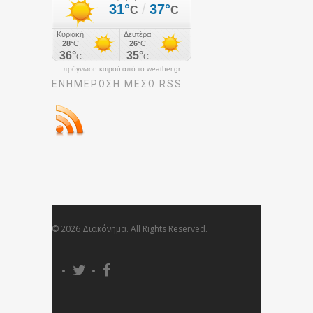
πρόγνωση καιρού από το weather.gr
ΕΝΗΜΈΡΩΣΉ ΜΕΣΩ RSS
© 2026 Διακόνημα. All Rights Reserved.