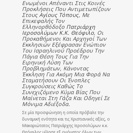
Ενωμένοι Απέναντι Στις Κοινές
Προκλήσεις Που Αντιμετωπίζουν
Στους
Αγίους Τόπους
, Με
Επικεφαλής Τον
Ελληνορθόδοξο
Πατριάρχη
Ιεροσολύμων Κ.κ. Θεόφιλο
, Οι
Προκαθήμενοι Και Αρχηγοί Των
Εκκλησιών Εξέφρασαν Ενώπιον
Του Ισραηλινού Προέδρου Την
Πάγια Θέση Τους Για Την
Ειρηνική Λύση Των
Προβλημάτων, Κάνοντας
Έκκληση Για Ακόμη Μια Φορά Να
Σταματήσουν Οι Ένοπλες
Συγκρούσεις Καθώς Το
Συνεχιζόμενο Κύμα Βίας Που
Μαίνεται Στη Γάζα Και Οδηγεί Σε
Μόνιμα Αδιέξοδα.
Σε μία προσφώνηση η οποία πρόβαλε την
δυναμική ενότητα και τις Χριστιανικές αξίες, ο
Μακαριώτατος Πατριάρχης Ιεροσολύμων κ.κ.
Θεόφιλος μίλησε εξ ονόματος όλων των