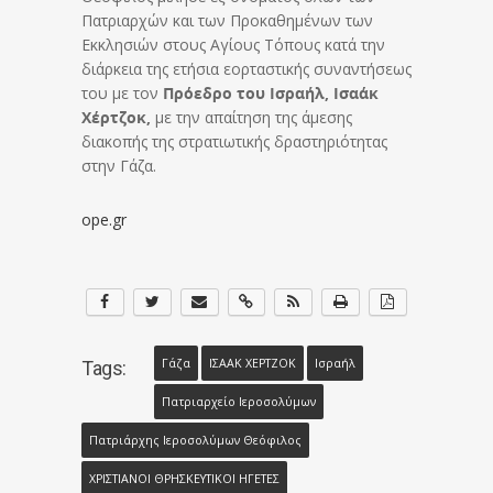
Πατριαρχών και των Προκαθημένων των
Εκκλησιών στους Αγίους Τόπους κατά την
διάρκεια της ετήσια εορταστικής συναντήσεως
του με τον
Πρόεδρο του Ισραήλ, Ισαάκ
Χέρτζοκ,
με την απαίτηση της άμεσης
διακοπής της στρατιωτικής δραστηριότητας
στην Γάζα.
ope.gr
Γάζα
ΙΣΑΑΚ ΧΕΡΤΖΟΚ
Ισραήλ
Tags:
Πατριαρχείο Ιεροσολύμων
Πατριάρχης Ιεροσολύµων Θεόφιλος
ΧΡΙΣΤΙΑΝΟΙ ΘΡΗΣΚΕΥΤΙΚΟΙ ΗΓΕΤΕΣ