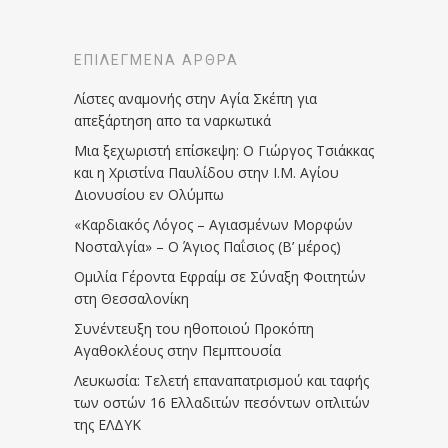
ΕΠΙΛΕΓΜΈΝΑ ΆΡΘΡΑ
Λίστες αναμονής στην Αγία Σκέπη για
απεξάρτηση απο τα ναρκωτικά
Μια ξεχωριστή επίσκεψη: Ο Γιώργος Τσιάκκας
και η Χριστίνα Παυλίδου στην Ι.Μ. Αγίου
Διονυσίου εν Ολύμπω
«Καρδιακός Λόγος – Αγιασμένων Μορφών
Νοσταλγία» – Ο Άγιος Παΐσιος (Β’ μέρος)
Ομιλία Γέροντα Εφραίμ σε Σύναξη Φοιτητών
στη Θεσσαλονίκη
Συνέντευξη του ηθοποιού Προκόπη
Αγαθοκλέους στην Πεμπτουσία
Λευκωσία: Τελετή επαναπατρισμού και ταφής
των οστών 16 Ελλαδιτών πεσόντων οπλιτών
της ΕΛΔΥΚ