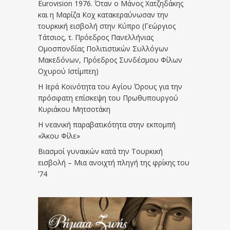
Eurovision 1976. Όταν ο Μάνος Χατζηδάκης
και η Μαρίζα Κοχ κατακεραύνωσαν την
τουρκική εισβολή στην Κύπρο (Γεώργιος
Τάτσιος, τ. Πρόεδρος Πανελλήνιας
Ομοσπονδίας Πολιτιστικών Συλλόγων
Μακεδόνων, Πρόεδρος Συνδέσμου Φίλων
Οχυρού Ιστίμπεη)
Η Ιερά Κοινότητα του Αγίου Όρους για την
πρόσφατη επίσκεψη του Πρωθυπουργού
Κυριάκου Μητσοτάκη
Η νεανική παραβατικότητα στην εκπομπή
«Άκου Φίλε»
Βιασμοί γυναικών κατά την Τουρκική
εισβολή – Μια ανοιχτή πληγή της φρίκης του
’74