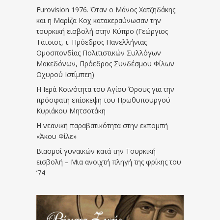
Eurovision 1976. Όταν ο Μάνος Χατζηδάκης
και η Μαρίζα Κοχ κατακεραύνωσαν την
τουρκική εισβολή στην Κύπρο (Γεώργιος
Τάτσιος, τ. Πρόεδρος Πανελλήνιας
Ομοσπονδίας Πολιτιστικών Συλλόγων
Μακεδόνων, Πρόεδρος Συνδέσμου Φίλων
Οχυρού Ιστίμπεη)
Η Ιερά Κοινότητα του Αγίου Όρους για την
πρόσφατη επίσκεψη του Πρωθυπουργού
Κυριάκου Μητσοτάκη
Η νεανική παραβατικότητα στην εκπομπή
«Άκου Φίλε»
Βιασμοί γυναικών κατά την Τουρκική
εισβολή – Μια ανοιχτή πληγή της φρίκης του
’74