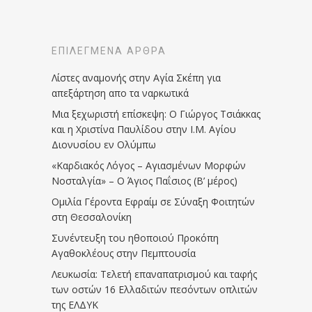
ΕΠΙΛΕΓΜΈΝΑ ΆΡΘΡΑ
Λίστες αναμονής στην Αγία Σκέπη για
απεξάρτηση απο τα ναρκωτικά
Μια ξεχωριστή επίσκεψη: Ο Γιώργος Τσιάκκας
και η Χριστίνα Παυλίδου στην Ι.Μ. Αγίου
Διονυσίου εν Ολύμπω
«Καρδιακός Λόγος – Αγιασμένων Μορφών
Νοσταλγία» – Ο Άγιος Παΐσιος (Β’ μέρος)
Ομιλία Γέροντα Εφραίμ σε Σύναξη Φοιτητών
στη Θεσσαλονίκη
Συνέντευξη του ηθοποιού Προκόπη
Αγαθοκλέους στην Πεμπτουσία
Λευκωσία: Τελετή επαναπατρισμού και ταφής
των οστών 16 Ελλαδιτών πεσόντων οπλιτών
της ΕΛΔΥΚ