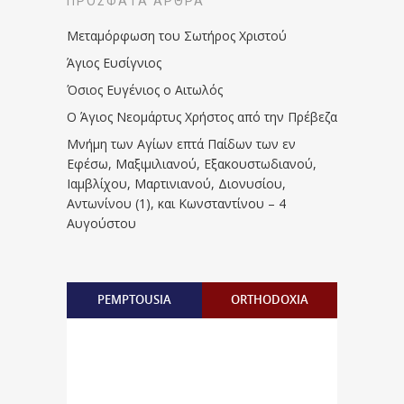
ΠΡΌΣΦΑΤΑ ΆΡΘΡΑ
Μεταμόρφωση του Σωτήρος Χριστού
Άγιος Ευσίγνιος
Όσιος Ευγένιος ο Αιτωλός
Ο Άγιος Νεομάρτυς Χρήστος από την Πρέβεζα
Μνήμη των Aγίων επτά Παίδων των εν
Eφέσω, Mαξιμιλιανού, Eξακουστωδιανού,
Iαμβλίχου, Mαρτινιανού, Διονυσίου,
Aντωνίνου (1), και Kωνσταντίνου – 4
Αυγούστου
PEMPTOUSIA
ORTHODOXIA