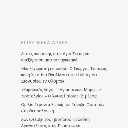
ΕΠΙΛΕΓΜΈΝΑ ΆΡΘΡΑ
Λίστες αναμονής στην Αγία Σκέπη για
απεξάρτηση απο τα ναρκωτικά
Μια ξεχωριστή επίσκεψη: Ο Γιώργος Τσιάκκας
και η Χριστίνα Παυλίδου στην Ι.Μ. Αγίου
Διονυσίου εν Ολύμπω
«Καρδιακός Λόγος – Αγιασμένων Μορφών
Νοσταλγία» – Ο Άγιος Παΐσιος (Β’ μέρος)
Ομιλία Γέροντα Εφραίμ σε Σύναξη Φοιτητών
στη Θεσσαλονίκη
Συνέντευξη του ηθοποιού Προκόπη
Αγαθοκλέους στην Πεμπτουσία