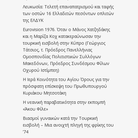
Λευκωσία: Τελετή επαναπατρισμού και ταφής
των οστών 16 Ελλαδιτών πεσόντων οπλιτών
της ΕΛΔΥΚ
Eurovision 1976. Όταν ο Μάνος Χατζηδάκης
και η Μαρίζα Κοχ κατακεραύνωσαν την
τουρκική εισβολή στην Κύπρο (Γεώργιος
Τάτσιος, τ. Πρόεδρος Πανελλήνιας
Ομοσπονδίας Πολιτιστικών Συλλόγων
Μακεδόνων, Πρόεδρος Συνδέσμου Φίλων
Οχυρού Ιστίμπεη)
Η Ιερά Κοινότητα του Αγίου Όρους για την
πρόσφατη επίσκεψη του Πρωθυπουργού
Κυριάκου Μητσοτάκη
Η νεανική παραβατικότητα στην εκπομπή
«Άκου Φίλε»
Βιασμοί γυναικών κατά την Τουρκική
εισβολή – Μια ανοιχτή πληγή της φρίκης του
’74