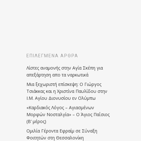
ΕΠΙΛΕΓΜΈΝΑ ΆΡΘΡΑ
Λίστες αναμονής στην Αγία Σκέπη για
απεξάρτηση απο τα ναρκωτικά
Μια ξεχωριστή επίσκεψη: Ο Γιώργος
Τσιάκκας και η Χριστίνα Παυλίδου στην
Ι.Μ. Αγίου Διονυσίου εν Ολύμπω
«Καρδιακός Λόγος – Αγιασμένων
Μορφών Νοσταλγία» – Ο Άγιος Παΐσιος
(Β’ μέρος)
Ομιλία Γέροντα Εφραίμ σε Σύναξη
Φοιτητών στη Θεσσαλονίκη