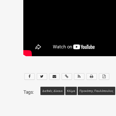
Διεθνές Δίκαιο
Κλίμα
Προκόπης Παυλόπουλος
Tags: