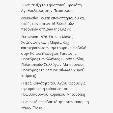
Συνέντευξη του ηθοποιού Προκόπη
Αγαθοκλέους στην Πεμπτουσία
Λευκωσία: Τελετή επαναπατρισμού και
ταφής των οστών 16 Ελλαδιτών
πεσόντων οπλιτών της ΕΛΔΥΚ
Eurovision 1976. Όταν ο Μάνος
Χατζηδάκης και η Μαρίζα Κοχ
κατακεραύνωσαν την τουρκική εισβολή
στην Κύπρο (Γεώργιος Τάτσιος, τ.
Πρόεδρος Πανελλήνιας Ομοσπονδίας
Πολιτιστικών Συλλόγων Μακεδόνων,
Πρόεδρος Συνδέσμου Φίλων Οχυρού
Ιστίμπεη)
Η Ιερά Κοινότητα του Αγίου Όρους για
την πρόσφατη επίσκεψη του
Πρωθυπουργού Κυριάκου Μητσοτάκη
Η νεανική παραβατικότητα στην εκπομπή
«Άκου Φίλε»