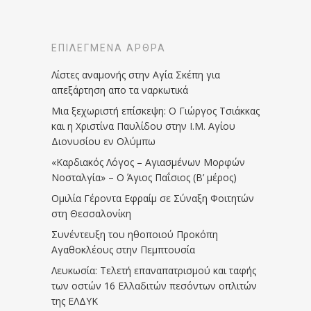
ΕΠΙΛΕΓΜΈΝΑ ΆΡΘΡΑ
Λίστες αναμονής στην Αγία Σκέπη για
απεξάρτηση απο τα ναρκωτικά
Μια ξεχωριστή επίσκεψη: Ο Γιώργος Τσιάκκας
και η Χριστίνα Παυλίδου στην Ι.Μ. Αγίου
Διονυσίου εν Ολύμπω
«Καρδιακός Λόγος – Αγιασμένων Μορφών
Νοσταλγία» – Ο Άγιος Παΐσιος (Β’ μέρος)
Ομιλία Γέροντα Εφραίμ σε Σύναξη Φοιτητών
στη Θεσσαλονίκη
Συνέντευξη του ηθοποιού Προκόπη
Αγαθοκλέους στην Πεμπτουσία
Λευκωσία: Τελετή επαναπατρισμού και ταφής
των οστών 16 Ελλαδιτών πεσόντων οπλιτών
της ΕΛΔΥΚ