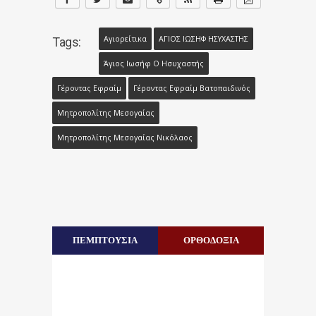
Αγιορείτικα
ΑΓΙΟΣ ΙΩΣΗΦ ΗΣΥΧΑΣΤΗΣ
Tags:
Άγιος Ιωσήφ Ο Ησυχαστής
Γέροντας Εφραίμ
Γέροντας Εφραίμ Βατοπαιδινός
Μητροπολίτης Μεσογαίας
Μητροπολίτης Μεσογαίας Νικόλαος
ΠΕΜΠΤΟΥΣΙΑ
ΟΡΘΟΔΟΞΙΑ