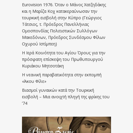
Eurovision 1976. Όταν ο Μάνος Χατζηδάκης
και η Μαρίζα Κοχ κατακεραύνωσαν την
τουρκική εισβολή στην Κύπρο (Γεώργιος
Τάτσιος, τ. Πρόεδρος Πανελλήνιας
Ομοσπονδίας Πολιτιστικών Συλλόγων
Μακεδόνων, Πρόεδρος Συνδέσμου Φίλων
Οχυρού Ιστίμπεη)
Η Ιερά Κοινότητα του Αγίου Όρους για την
πρόσφατη επίσκεψη του Πρωθυπουργού
Κυριάκου Μητσοτάκη
Η νεανική παραβατικότητα στην εκπομπή
«Άκου Φίλε»
Βιασμοί γυναικών κατά την Τουρκική
εισβολή – Μια ανοιχτή πληγή της φρίκης του
’74