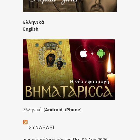
Ελληνικά
English
Ελληνικά: (
Android
,
iPhone
)
ΣΥΝΑΞΆΡΙ
►►γιορτάζουν σήμερα Πεμ 06 Αυγ 2026: