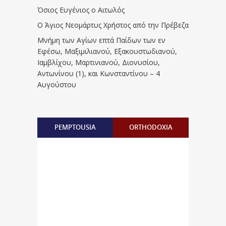
Όσιος Ευγένιος ο Αιτωλός
Ο Άγιος Νεομάρτυς Χρήστος από την Πρέβεζα
Μνήμη των Aγίων επτά Παίδων των εν
Eφέσω, Mαξιμιλιανού, Eξακουστωδιανού,
Iαμβλίχου, Mαρτινιανού, Διονυσίου,
Aντωνίνου (1), και Kωνσταντίνου – 4
Αυγούστου
PEMPTOUSIA
ORTHODOXIA