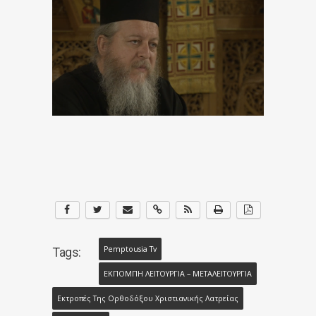
Pemptousia Tv
Tags:
ΕΚΠΟΜΠΗ ΛΕΙΤΟΥΡΓΙΑ – ΜΕΤΑΛΕΙΤΟΥΡΓΙΑ
Εκτροπές Της Ορθοδόξου Χριστιανικής Λατρείας