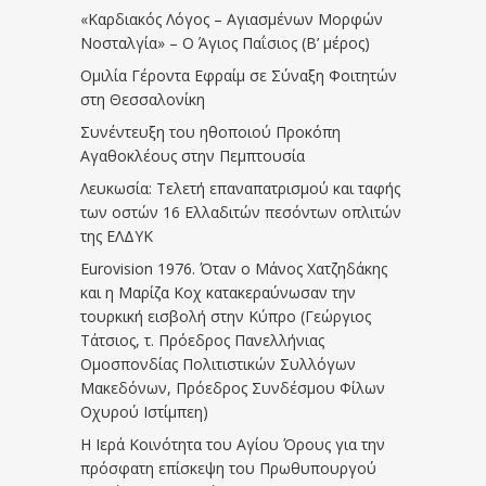
«Καρδιακός Λόγος – Αγιασμένων Μορφών
Νοσταλγία» – Ο Άγιος Παΐσιος (Β’ μέρος)
Ομιλία Γέροντα Εφραίμ σε Σύναξη Φοιτητών
στη Θεσσαλονίκη
Συνέντευξη του ηθοποιού Προκόπη
Αγαθοκλέους στην Πεμπτουσία
Λευκωσία: Τελετή επαναπατρισμού και ταφής
των οστών 16 Ελλαδιτών πεσόντων οπλιτών
της ΕΛΔΥΚ
Eurovision 1976. Όταν ο Μάνος Χατζηδάκης
και η Μαρίζα Κοχ κατακεραύνωσαν την
τουρκική εισβολή στην Κύπρο (Γεώργιος
Τάτσιος, τ. Πρόεδρος Πανελλήνιας
Ομοσπονδίας Πολιτιστικών Συλλόγων
Μακεδόνων, Πρόεδρος Συνδέσμου Φίλων
Οχυρού Ιστίμπεη)
Η Ιερά Κοινότητα του Αγίου Όρους για την
πρόσφατη επίσκεψη του Πρωθυπουργού