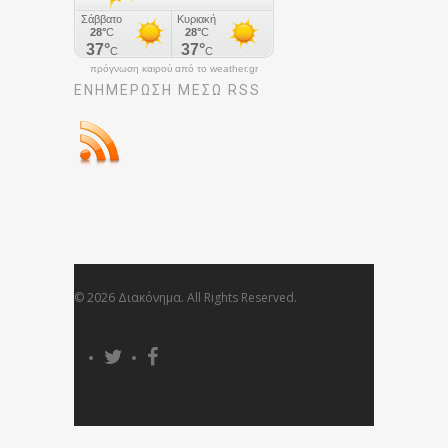
πρόγνωση καιρού από το weather.gr
ΕΝΗΜΈΡΩΣΉ ΜΕΣΩ RSS
© 2026 Διακόνημα. All Rights Reserved.