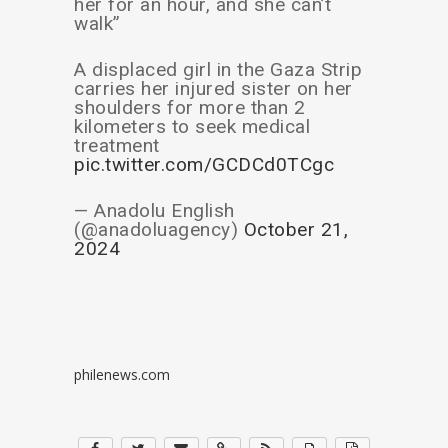
her for an hour, and she can’t
walk”
A displaced girl in the Gaza Strip
carries her injured sister on her
shoulders for more than 2
kilometers to seek medical
treatment
pic.twitter.com/GCDCd0TCgc
— Anadolu English
(@anadoluagency)
October 21,
2024
philenews.com