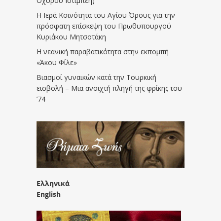
Οχυρού Ιστίμπεη)
Η Ιερά Κοινότητα του Αγίου Όρους για την
πρόσφατη επίσκεψη του Πρωθυπουργού
Κυριάκου Μητσοτάκη
Η νεανική παραβατικότητα στην εκπομπή
«Άκου Φίλε»
Βιασμοί γυναικών κατά την Τουρκική
εισβολή – Μια ανοιχτή πληγή της φρίκης του
’74
Ελληνικά
English