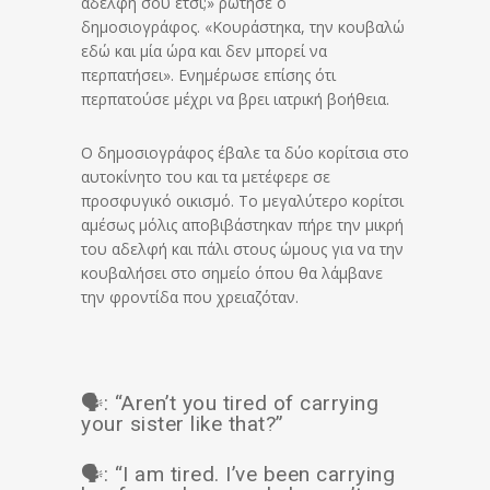
αδελφή σου έτσι;» ρώτησε ο
δημοσιογράφος. «Κουράστηκα, την κουβαλώ
εδώ και μία ώρα και δεν μπορεί να
περπατήσει». Ενημέρωσε επίσης ότι
περπατούσε μέχρι να βρει ιατρική βοήθεια.
Ο δημοσιογράφος έβαλε τα δύο κορίτσια στο
αυτοκίνητο του και τα μετέφερε σε
προσφυγικό οικισμό. Το μεγαλύτερο κορίτσι
αμέσως μόλις αποβιβάστηκαν πήρε την μικρή
του αδελφή και πάλι στους ώμους για να την
κουβαλήσει στο σημείο όπου θα λάμβανε
την φροντίδα που χρειαζόταν.
🗣️: “Aren’t you tired of carrying
your sister like that?”
🗣️: “I am tired. I’ve been carrying