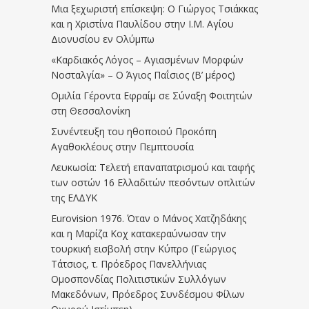
Μια ξεχωριστή επίσκεψη: Ο Γιώργος Τσιάκκας
και η Χριστίνα Παυλίδου στην Ι.Μ. Αγίου
Διονυσίου εν Ολύμπω
«Καρδιακός Λόγος – Αγιασμένων Μορφών
Νοσταλγία» – Ο Άγιος Παΐσιος (Β’ μέρος)
Ομιλία Γέροντα Εφραίμ σε Σύναξη Φοιτητών
στη Θεσσαλονίκη
Συνέντευξη του ηθοποιού Προκόπη
Αγαθοκλέους στην Πεμπτουσία
Λευκωσία: Τελετή επαναπατρισμού και ταφής
των οστών 16 Ελλαδιτών πεσόντων οπλιτών
της ΕΛΔΥΚ
Eurovision 1976. Όταν ο Μάνος Χατζηδάκης
και η Μαρίζα Κοχ κατακεραύνωσαν την
τουρκική εισβολή στην Κύπρο (Γεώργιος
Τάτσιος, τ. Πρόεδρος Πανελλήνιας
Ομοσπονδίας Πολιτιστικών Συλλόγων
Μακεδόνων, Πρόεδρος Συνδέσμου Φίλων