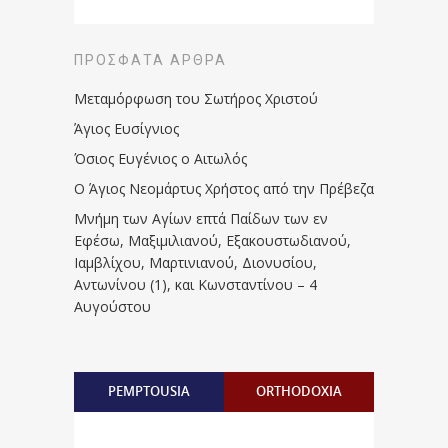
ΠΡΌΣΦΑΤΑ ΆΡΘΡΑ
Μεταμόρφωση του Σωτήρος Χριστού
Άγιος Ευσίγνιος
Όσιος Ευγένιος ο Αιτωλός
Ο Άγιος Νεομάρτυς Χρήστος από την Πρέβεζα
Μνήμη των Aγίων επτά Παίδων των εν
Eφέσω, Mαξιμιλιανού, Eξακουστωδιανού,
Iαμβλίχου, Mαρτινιανού, Διονυσίου,
Aντωνίνου (1), και Kωνσταντίνου – 4
Αυγούστου
PEMPTOUSIA
ORTHODOXIA