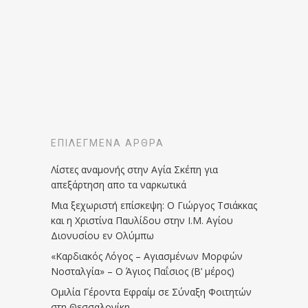
ΕΠΙΛΕΓΜΈΝΑ ΆΡΘΡΑ
Λίστες αναμονής στην Αγία Σκέπη για
απεξάρτηση απο τα ναρκωτικά
Μια ξεχωριστή επίσκεψη: Ο Γιώργος Τσιάκκας
και η Χριστίνα Παυλίδου στην Ι.Μ. Αγίου
Διονυσίου εν Ολύμπω
«Καρδιακός Λόγος – Αγιασμένων Μορφών
Νοσταλγία» – Ο Άγιος Παΐσιος (Β’ μέρος)
Ομιλία Γέροντα Εφραίμ σε Σύναξη Φοιτητών
στη Θεσσαλονίκη