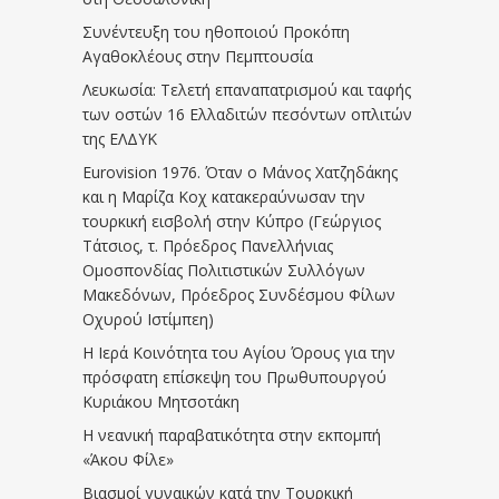
Συνέντευξη του ηθοποιού Προκόπη
Αγαθοκλέους στην Πεμπτουσία
Λευκωσία: Τελετή επαναπατρισμού και ταφής
των οστών 16 Ελλαδιτών πεσόντων οπλιτών
της ΕΛΔΥΚ
Eurovision 1976. Όταν ο Μάνος Χατζηδάκης
και η Μαρίζα Κοχ κατακεραύνωσαν την
τουρκική εισβολή στην Κύπρο (Γεώργιος
Τάτσιος, τ. Πρόεδρος Πανελλήνιας
Ομοσπονδίας Πολιτιστικών Συλλόγων
Μακεδόνων, Πρόεδρος Συνδέσμου Φίλων
Οχυρού Ιστίμπεη)
Η Ιερά Κοινότητα του Αγίου Όρους για την
πρόσφατη επίσκεψη του Πρωθυπουργού
Κυριάκου Μητσοτάκη
Η νεανική παραβατικότητα στην εκπομπή
«Άκου Φίλε»
Βιασμοί γυναικών κατά την Τουρκική