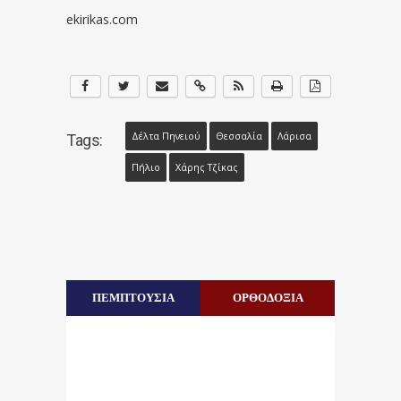
ekirikas.com
Δέλτα Πηνειού
Θεσσαλία
Λάρισα
Tags:
Πήλιο
Χάρης Τζίκας
ΠΕΜΠΤΟΥΣΙΑ
ΟΡΘΟΔΟΞΙΑ