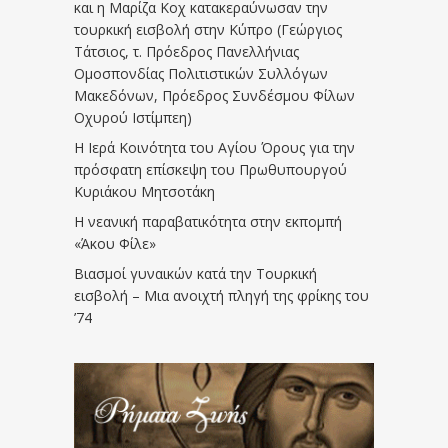
και η Μαρίζα Κοχ κατακεραύνωσαν την
τουρκική εισβολή στην Κύπρο (Γεώργιος
Τάτσιος, τ. Πρόεδρος Πανελλήνιας
Ομοσπονδίας Πολιτιστικών Συλλόγων
Μακεδόνων, Πρόεδρος Συνδέσμου Φίλων
Οχυρού Ιστίμπεη)
Η Ιερά Κοινότητα του Αγίου Όρους για την
πρόσφατη επίσκεψη του Πρωθυπουργού
Κυριάκου Μητσοτάκη
Η νεανική παραβατικότητα στην εκπομπή
«Άκου Φίλε»
Βιασμοί γυναικών κατά την Τουρκική
εισβολή – Μια ανοιχτή πληγή της φρίκης του
’74