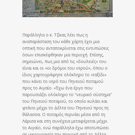
Παράλληλα ο κ. Τζίκας λέει πως η
αναπαράσταση του κάθε χάρτη έχει μια
οπτική που ανταποκρίνεται στις εντυπώσεις
όσων επισκέφθηκαν μια περιοχή. Επίσης,
σημειώνει, πως μια από τις «δουλειές» του
είναι και οι «οι δρόμοι του νερού», όπου ο
ίδιος χαρτογράφησε ολόκληρο το «ταξίδι»
που κάνει το νερό του Πηνειού ποταμού
προς το Αιγαίο. «Έχω ένα έργο που
παρουσιάζει ολόκληρο το “νευρικό σύστημα”
του Πηνειού ποταμού, το οποίο κυλάει και
φτάνει μέχρι το Δέλτα του Πηνειού προς τη
θάλασσα. Ο ποταμός περνάει μέσα από τη
Λάρισα και στη συνέχεια μεταφέρεται μέχρι
το Αιγαίο, ενώ παράλληλα έχω αποτυπώσει
σε μικρογραφία την περιοχή από το Δέλτα