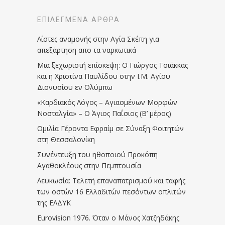
ΕΠΙΛΕΓΜΈΝΑ ΆΡΘΡΑ
Λίστες αναμονής στην Αγία Σκέπη για
απεξάρτηση απο τα ναρκωτικά
Μια ξεχωριστή επίσκεψη: Ο Γιώργος Τσιάκκας
και η Χριστίνα Παυλίδου στην Ι.Μ. Αγίου
Διονυσίου εν Ολύμπω
«Καρδιακός Λόγος – Αγιασμένων Μορφών
Νοσταλγία» – Ο Άγιος Παΐσιος (Β’ μέρος)
Ομιλία Γέροντα Εφραίμ σε Σύναξη Φοιτητών
στη Θεσσαλονίκη
Συνέντευξη του ηθοποιού Προκόπη
Αγαθοκλέους στην Πεμπτουσία
Λευκωσία: Τελετή επαναπατρισμού και ταφής
των οστών 16 Ελλαδιτών πεσόντων οπλιτών
της ΕΛΔΥΚ
Eurovision 1976. Όταν ο Μάνος Χατζηδάκης