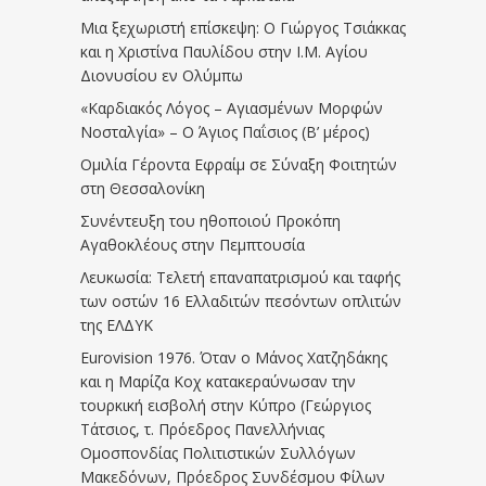
Μια ξεχωριστή επίσκεψη: Ο Γιώργος Τσιάκκας
και η Χριστίνα Παυλίδου στην Ι.Μ. Αγίου
Διονυσίου εν Ολύμπω
«Καρδιακός Λόγος – Αγιασμένων Μορφών
Νοσταλγία» – Ο Άγιος Παΐσιος (Β’ μέρος)
Ομιλία Γέροντα Εφραίμ σε Σύναξη Φοιτητών
στη Θεσσαλονίκη
Συνέντευξη του ηθοποιού Προκόπη
Αγαθοκλέους στην Πεμπτουσία
Λευκωσία: Τελετή επαναπατρισμού και ταφής
των οστών 16 Ελλαδιτών πεσόντων οπλιτών
της ΕΛΔΥΚ
Eurovision 1976. Όταν ο Μάνος Χατζηδάκης
και η Μαρίζα Κοχ κατακεραύνωσαν την
τουρκική εισβολή στην Κύπρο (Γεώργιος
Τάτσιος, τ. Πρόεδρος Πανελλήνιας
Ομοσπονδίας Πολιτιστικών Συλλόγων
Μακεδόνων, Πρόεδρος Συνδέσμου Φίλων