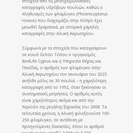
στοιχεία από τις μεσοχειμωνιάτικες
καταγραφές υδρόβιων πουλιών, καθώς ο
πληθυσμός των φλαμίνγκο (Phoenicopterus
roseus) που διαχειμάζει στην Κύπρο έχει
μειωθεί δραματικά, με ιστορικά χαμηλές
καταγραφές στην Αλυκή Ακρωτηρίου.
Σύμφωνα με τα στοιχεία που καταγράφουν
σε κοινό δελτίο Τύπου ο οργανισμός
BirdLife Cyprus και η Υπηρεσία Θήρας και
Πανίδας, ο αριθμός των φλαμίνγκο στην
Αλυκή Ακρωτηρίου τον Ιανουάριο του 2025
ανήλθε μόλις σε 30 πουλιά – η χαμηλότερη
καταγραφή από το 1992, όταν ξεκίνησαν οι
συστηματικές μετρήσεις. Ο αριθμός αυτός
είναι χαμηλότερος ακόμα και από την
περίοδο της μεγάλης ξηρασίας του 2008. Τα
τελευταία χρόνια, η Αλυκή φιλοξενούσε 100-
250 φλαμίνγκο, σε αντίθεση με
προηγούμενες δεκαετίες, όπου οι αριθμοί
κυμαίνονταν μεταξύ 2.000 και 5.000,