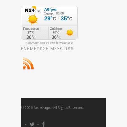
πρόγνωση καιρού από το weather.gr
ΕΝΗΜΈΡΩΣΉ ΜΕΣΩ RSS
© 2026 Διακόνημα. All Rights Reserved.