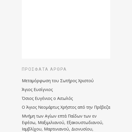
ΠΡΌΣΦΑΤΑ ΆΡΘΡΑ
Μεταμόρφωση του Σωτήρος Χριστού
Άγιος Ευσίγνιος
Όσιος Ευγένιος ο Αιτωλός
Ο Άγιος Νεομάρτυς Χρήστος από την Πρέβεζα
Μνήμη των Aγίων επτά Παίδων των εν
Eφέσω, Mαξιμιλιανού, Eξακουστωδιανού,
Iαμβλίχου, Mαρτινιανού, Διονυσίου,