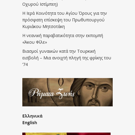
Οχυρού Ιστίμπεη)
Η Ιερά Κοινότητα του Αγίου Όρους για την
πρόσφατη επίσκεψη του Πρωθυπουργού
Κυριάκου Μητσοτάκη
Η νεανική παραβατικότητα στην εκπομπή
«Άκου Φίλε»
Βιασμοί γυναικών κατά την Τουρκική
εισβολή – Μια ανοιχτή πληγή της φρίκης του
’74
Ελληνικά
English