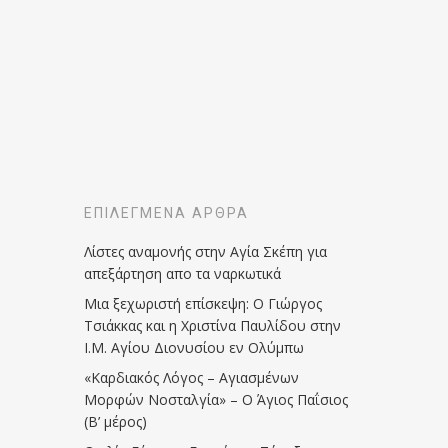
ΕΠΙΛΕΓΜΈΝΑ ΆΡΘΡΑ
Λίστες αναμονής στην Αγία Σκέπη για
απεξάρτηση απο τα ναρκωτικά
Μια ξεχωριστή επίσκεψη: Ο Γιώργος
Τσιάκκας και η Χριστίνα Παυλίδου στην
Ι.Μ. Αγίου Διονυσίου εν Ολύμπω
«Καρδιακός Λόγος – Αγιασμένων
Μορφών Νοσταλγία» – Ο Άγιος Παΐσιος
(Β’ μέρος)