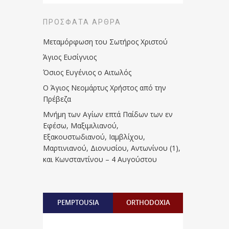
ΠΡΌΣΦΑΤΑ ΆΡΘΡΑ
Μεταμόρφωση του Σωτήρος Χριστού
Άγιος Ευσίγνιος
Όσιος Ευγένιος ο Αιτωλός
Ο Άγιος Νεομάρτυς Χρήστος από την
Πρέβεζα
Μνήμη των Aγίων επτά Παίδων των εν
Eφέσω, Mαξιμιλιανού,
Eξακουστωδιανού, Iαμβλίχου,
Mαρτινιανού, Διονυσίου, Aντωνίνου (1),
και Kωνσταντίνου – 4 Αυγούστου
PEMPTOUSIA
ORTHODOXIA