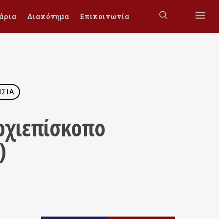
άρια
Διακόνημα
Επικοινωνία
ΗΣΊΑ
Αρχιεπίσκοπο
)