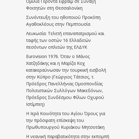
Ομιλία Γέροντα Εφραίμ σε Σύναξη
Φοιτητών στη Θεσσαλονίκη
Συνέντευξη του ηθοποιού Προκόπη
Αγαθοκλέους στην Πεμπτουσία
Λευκωσία: Τελετή επαναπατρισμού και
ταφής των οστών 16 Ελλαδιτών
πεσόντων οπλιτών της ΕΛΔΥΚ
Eurovision 1976. Όταν ο Μάνος
Χατζηδάκης και η Μαρίζα Κοχ
κατακεραύνωσαν την τουρκική εισβολή
στην Κύπρο (Γεώργιος Τάτσιος, τ.
Πρόεδρος Πανελλήνιας Ομοσπονδίας
Πολιτιστικών Συλλόγων Μακεδόνων,
Πρόεδρος Συνδέσμου Φίλων Οχυρού
Ιστίμπεη)
Η Ιερά Κοινότητα του Αγίου Όρους για
την πρόσφατη επίσκεψη του
Πρωθυπουργού Κυριάκου Μητσοτάκη
Η νεανική παραβατικότητα στην εκπομπή