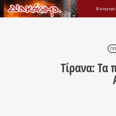
Κατηγορί
ΓΕ
Τίρανα: Τα 