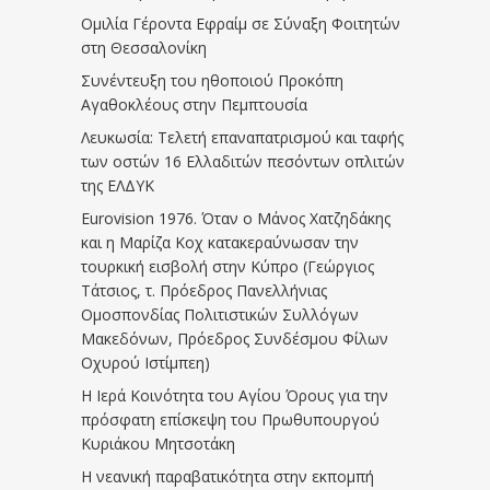
Ομιλία Γέροντα Εφραίμ σε Σύναξη Φοιτητών
στη Θεσσαλονίκη
Συνέντευξη του ηθοποιού Προκόπη
Αγαθοκλέους στην Πεμπτουσία
Λευκωσία: Τελετή επαναπατρισμού και ταφής
των οστών 16 Ελλαδιτών πεσόντων οπλιτών
της ΕΛΔΥΚ
Eurovision 1976. Όταν ο Μάνος Χατζηδάκης
και η Μαρίζα Κοχ κατακεραύνωσαν την
τουρκική εισβολή στην Κύπρο (Γεώργιος
Τάτσιος, τ. Πρόεδρος Πανελλήνιας
Ομοσπονδίας Πολιτιστικών Συλλόγων
Μακεδόνων, Πρόεδρος Συνδέσμου Φίλων
Οχυρού Ιστίμπεη)
Η Ιερά Κοινότητα του Αγίου Όρους για την
πρόσφατη επίσκεψη του Πρωθυπουργού
Κυριάκου Μητσοτάκη
Η νεανική παραβατικότητα στην εκπομπή