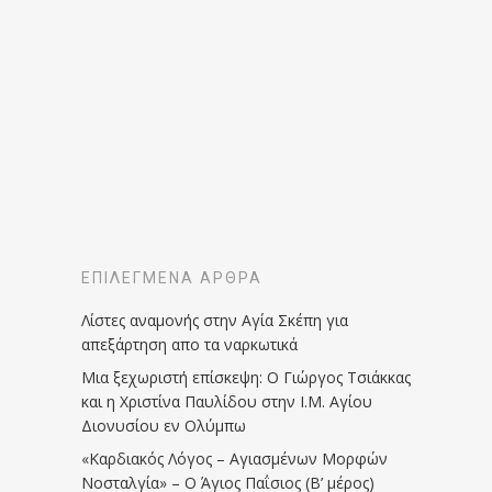
ΕΠΙΛΕΓΜΈΝΑ ΆΡΘΡΑ
Λίστες αναμονής στην Αγία Σκέπη για
απεξάρτηση απο τα ναρκωτικά
Μια ξεχωριστή επίσκεψη: Ο Γιώργος Τσιάκκας
και η Χριστίνα Παυλίδου στην Ι.Μ. Αγίου
Διονυσίου εν Ολύμπω
«Καρδιακός Λόγος – Αγιασμένων Μορφών
Νοσταλγία» – Ο Άγιος Παΐσιος (Β’ μέρος)