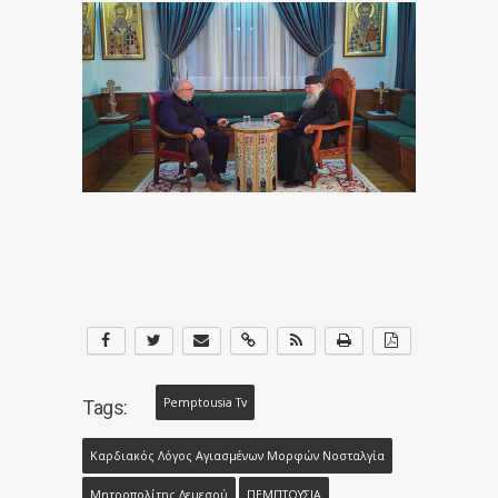
Pemptousia Tv
Tags:
Καρδιακός Λόγος Αγιασμένων Μορφών Νοσταλγία
Μητροπολίτης Λεμεσού
ΠΕΜΠΤΟΥΣΙΑ