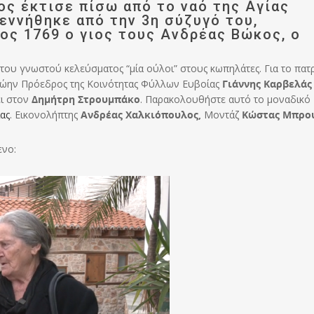
ος έκτισε πίσω από το ναό της Αγίας
εννήθηκε από την 3η σύζυγό του,
ος 1769 ο γιος τους Ανδρέας Βώκος, ο
κ του γνωστού κελεύσματος “μία ούλοι” στους κωπηλάτες. Για το πατ
πρώην Πρόεδρος της Κοινότητας Φύλλων Ευβοίας
Γιάννης Καρβελάς
ει στον
Δημήτρη Στρουμπάκο
. Παρακολουθήστε αυτό το μοναδικό
ας
. Εικονολήπτης
Ανδρέας Χαλκιόπουλος,
Μοντάζ
Κώστας Μπρο
ενο: