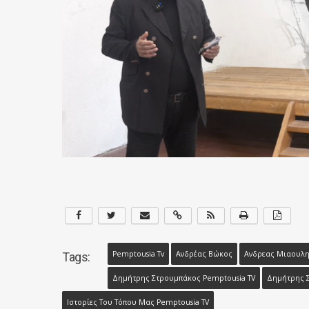
Pemptousia Tv
Ανδρέας Βώκος
Ανδρεας Μιαουλ
Tags:
Δημήτρης Στρουμπάκος Pemptousia TV
Δημήτρης Σ
Ιστορίες Του Τόπου Μας Pemptousia TV