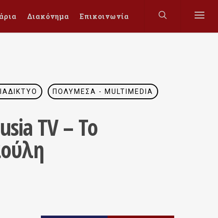
άρια
Διακόνημα
Επικοινωνία
ΙΑΔΊΚΤΥΟ
ΠΟΛΥΜΈΣΑ - MULTIMEDIA
sia TV – Το
αούλη