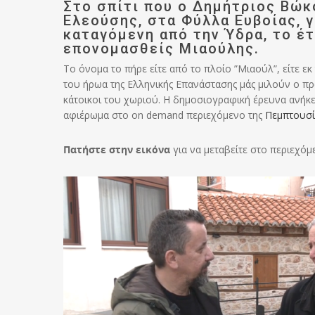
Στο σπίτι που ο Δημήτριος Βώκ
Ελεούσης, στα Φύλλα Ευβοίας, γ
καταγόμενη από την Ύδρα, το έτ
επονομασθείς Μιαούλης.
Το όνομα το πήρε είτε από το πλοίο ”Μιαούλ”, είτε ε
του ήρωα της Ελληνικής Επανάστασης μάς μιλούν ο 
κάτοικοι του χωριού. Η δημοσιογραφική έρευνα ανήκ
αφιέρωμα στο on demand περιεχόμενο της
Πεμπτουσί
Πατήστε στην εικόνα
για να μεταβείτε στο περιεχόμ