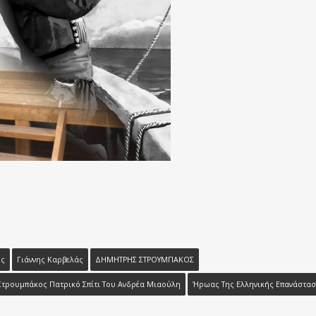
ης
Γιάννης Καρβελάς
ΔΗΜΗΤΡΗΣ ΣΤΡΟΥΜΠΑΚΟΣ
τρουμπάκος Πατρικό Σπίτι Του Ανδρέα Μιαούλη
Ήρωας Της Ελληνικής Επανάστα