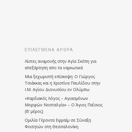
ΕΠΙΛΕΓΜΈΝΑ ΆΡΘΡΑ
Λίστες αναμονής στην Αγία Σκέπη για
απεξάρτηση απο τα ναρκωτικά
Μια ξεχωριστή επίσκεψη: Ο Γιώργος
Τσιάκκας και η Χριστίνα Παυλίδου στην
Ι.Μ. Αγίου Διονυσίου εν Ολύμπω
«Καρδιακός Λόγος – Αγιασμένων
Μορφών Νοσταλγία» – Ο Άγιος Παΐσιος
(Β’ μέρος)
Ομιλία Γέροντα Εφραίμ σε Σύναξη
Φοιτητών στη Θεσσαλονίκη