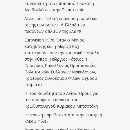
Συνέντευξη του ηθοποιού Προκόπη
Αγαθοκλέους στην Πεμπτουσία
Λευκωσία: Τελετή επαναπατρισμού και
ταφής των οστών 16 Ελλαδιτών
πεσόντων οπλιτών της ΕΛΔΥΚ
Eurovision 1976. Όταν ο Μάνος
Χατζηδάκης και η Μαρίζα Κοχ
κατακεραύνωσαν την τουρκική εισβολή
στην Κύπρο (Γεώργιος Τάτσιος, τ.
Πρόεδρος Πανελλήνιας Ομοσπονδίας
Πολιτιστικών Συλλόγων Μακεδόνων,
Πρόεδρος Συνδέσμου Φίλων Οχυρού
Ιστίμπεη)
Η Ιερά Κοινότητα του Αγίου Όρους για
την πρόσφατη επίσκεψη του
Πρωθυπουργού Κυριάκου Μητσοτάκη
Η νεανική παραβατικότητα στην εκπομπή
«Άκου Φίλε»
Βιασμοί γυναικών κατά την Τουρκική