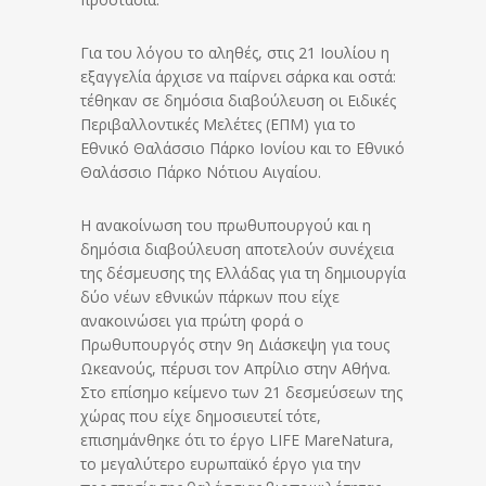
Για του λόγου το αληθές, στις 21 Ιουλίου η
εξαγγελία άρχισε να παίρνει σάρκα και οστά:
τέθηκαν σε δημόσια διαβούλευση οι Ειδικές
Περιβαλλοντικές Μελέτες (ΕΠΜ) για το
Εθνικό Θαλάσσιο Πάρκο Ιονίου και το Εθνικό
Θαλάσσιο Πάρκο Νότιου Αιγαίου.
Η ανακοίνωση του πρωθυπουργού και η
δημόσια διαβούλευση αποτελούν συνέχεια
της δέσμευσης της Ελλάδας για τη δημιουργία
δύο νέων εθνικών πάρκων που είχε
ανακοινώσει για πρώτη φορά ο
Πρωθυπουργός στην 9η Διάσκεψη για τους
Ωκεανούς, πέρυσι τον Απρίλιο στην Αθήνα.
Στο επίσημο κείμενο των 21 δεσμεύσεων της
χώρας που είχε δημοσιευτεί τότε,
επισημάνθηκε ότι το έργο LIFE MareNatura,
το μεγαλύτερο ευρωπαϊκό έργο για την