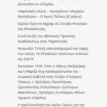
Διονυσίου εν Ολύμπω
«Καρδιακός Λόγος – Αγιασμένων Μορφών
Νοσταλγία» – Ο Άγιος Παΐσιος (Β’ μέρος)
Ομιλία Γέροντα Εφραίμ σε Σύναξη Φοιτητών
στη Θεσσαλονίκη
Συνέντευξη του ηθοποιού Προκόπη
Αγαθοκλέους στην Πεμπτουσία
Λευκωσία: Τελετή επαναπατρισμού και ταφής
των οστών 16 Ελλαδιτών πεσόντων οπλιτών
της ΕΛΔΥΚ
Eurovision 1976. Όταν ο Μάνος Χατζηδάκης
και η Μαρίζα Κοχ κατακεραύνωσαν την
τουρκική εισβολή στην Κύπρο (Γεώργιος
Τάτσιος, τ. Πρόεδρος Πανελλήνιας
Ομοσπονδίας Πολιτιστικών Συλλόγων
Μακεδόνων, Πρόεδρος Συνδέσμου Φίλων
Οχυρού Ιστίμπεη)
Η Ιερά Κοινότητα του Αγίου Όρους για την