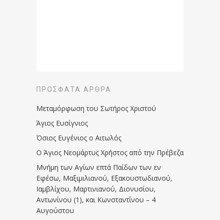
ΠΡΌΣΦΑΤΑ ΆΡΘΡΑ
Μεταμόρφωση του Σωτήρος Χριστού
Άγιος Ευσίγνιος
Όσιος Ευγένιος ο Αιτωλός
Ο Άγιος Νεομάρτυς Χρήστος από την Πρέβεζα
Μνήμη των Aγίων επτά Παίδων των εν
Eφέσω, Mαξιμιλιανού, Eξακουστωδιανού,
Iαμβλίχου, Mαρτινιανού, Διονυσίου,
Aντωνίνου (1), και Kωνσταντίνου – 4
Αυγούστου