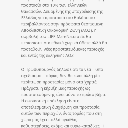
προστασία στο 10% των ελληνικών
θαλασσών. Δεδομένης της υποχρέωσης της
Ελλάδας για προστασία του θαλάσσιου
περιβάλλοντος στην πρόσφατα θεσπισμένη
Αποκλειστική Οικονομική Ζώνη (ΑΟΖ), η
συμβολή του LIFE MareNatura δε θα
περιοριστεί στα εθνικά χωρικά ύδατα αλλά θα
προταθούν νέες προστατευόμενες περιοχές
και εντός της ελληνικής ΑΟΖ.
Ο Πρωθυπουργός δήλωσε ότι τα νέα – υπό
σχεδιασμό – πάρκα, δεν θα είναι άλλη μία
περίπτωση προστασίας μόνο στα ‘χαρτιά.
Πράγματι, η κήρυξη μιας περιοχής ως
προστατευόμενης είναι μόνο το πρώτο βήμα.
Η ουσιαστική πρόκληση είναι η
αποτελεσματική διαχείριση και προστασία
αυτών των περιοχών, ένας τομέας που στη
χώρα μας έχει πολλά αγκάθια,
καθυστερήσεις, ακόμα και ευρω-καταδίκες. Η