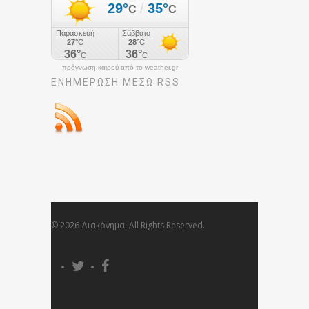
πρόγνωση καιρού από το weather.gr
ΕΝΗΜΈΡΩΣΉ ΜΕΣΩ RSS
© 2026 Διακόνημα. All Rights Reserved.