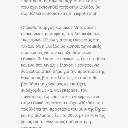
προστασία της θαλάσσιας βιοποικιλότητας
που έχει εκπονηθεί ποτέ στην Ελλάδα, θα
συμβάλλει καθοριστικά στη χωροθέτηση
Οπρωθυπουργός Κυριάκος Μητσοτάκης
ανακοίνωσε πρόσφατα, στη Διάσκεψη των
Ηνωμένων Εθνών για τους Ωκεανούς στη
Νίκαια, ότι η Ελλάδα θα κινήσει τις νομικές
διαδικασίες για την κήρυξη δύο νέων
εθνικών θαλάσσιων πάρκων — ένα στο Ιόνιο
και ένα στο Αιγαίο Πέλαγος. Πρόκειται για
ένα καθοριστικό βήμα για την προστασία της
θαλάσσιας βιοποικιλότητας, τo οποίο θα
βοηθήσει τη χώρα μας να επιτύχει,
ενδεχομένως και να ξεπεράσει, τον
παγκόσμιο, ευρωπαϊκό και ενσωματωμένο
στην εθνική νομοθεσία στόχο «30×30» που
προβλέπει την προστασία του 30% της ξηράς
και της θάλασσας έως το 2030, με το 10% της
ξηράς και της θάλασσας υπό αυστηρή
προστασία.