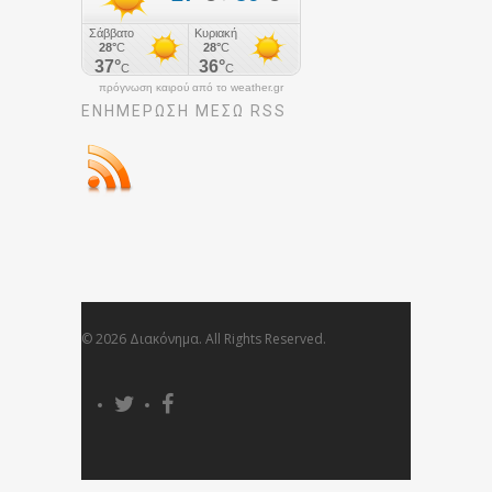
πρόγνωση καιρού από το weather.gr
ΕΝΗΜΈΡΩΣΉ ΜΕΣΩ RSS
© 2026 Διακόνημα. All Rights Reserved.