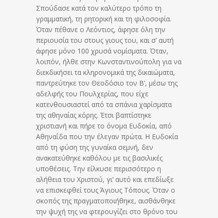
Σπούδασε κατά τον καλύτερο τρόπο τη
γραμματική, τη ρητορική και τη φιλοσοφία.
Όταν πέθανε ο Λεόντιος, άφησε όλη την
περιουσία του στους γιους του, και σ’ αυτή
άφησε μόνο 100 χρυσά νομίσματα. Όταν,
λοιπόν, ήλθε στην Κωνσταντινούπολη για να
διεκδικήσει τα κληρονομικά της δικαιώματα,
παντρεύτηκε τον Θεοδόσιο τον Β’, μέσω της
αδελφής του Πουλχερίας, που είχε
κατενθουσιαστεί από τα σπάνια χαρίσματα
της αθηναίας κόρης. Έτσι βαπτίστηκε
χριστιανή και πήρε το όνομα Ευδοκία, από
Αθηναΐδα που την έλεγαν πρώτα. Η Ευδοκία
από τη φύση της γυναίκα σεμνή, δεν
ανακατεύθηκε καθόλου με τις βασιλικές
υποθέσεις. Την είλκυσε περισσότερο η
αλήθεια του Χριστού, γι’ αυτό και επεδίωξε
να επισκεφθεί τους Άγιους Τόπους. Όταν ο
σκοπός της πραγματοποιήθηκε, αισθάνθηκε
την ψυχή της να φτερουγίζει στο θρόνο του