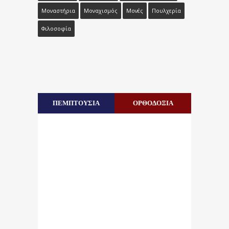
Μοναστήρια
Μοναχισμός
Μονές
Πουλχερία
Φιλοσοφία
ΠΕΜΠΤΟΥΣΙΑ
ΟΡΘΟΔΟΞΙΑ