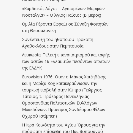
«Καρδιακός Λόγος – Αγιασμένων Μορφών
Νοσταλγία» – Ο Άγιος Παΐσιος (Β’ μέρος)
Ομιλία Γέροντα Εφραίμ σε Σύναξη Φοιτητών
στη Θεσσαλονίκη
Συνέντευξη του ηθοποιού Προκόπη
Αγαθοκλέους στην Πεμπτουσία
Λευκωσία: Τελετή επαναπατρισμού και ταφής
των οστών 16 Ελλαδιτών πεσόντων οπλιτών
της ΕΛΔΥΚ
Eurovision 1976. Όταν ο Μάνος Χατζηδάκης
και η Μαρίζα Κοχ κατακεραύνωσαν την
τουρκική εισβολή στην Κύπρο (Γεώργιος
Τάτσιος, τ. Πρόεδρος Πανελλήνιας
Ομοσπονδίας Πολιτιστικών Συλλόγων
Μακεδόνων, Πρόεδρος Συνδέσμου Φίλων
Οχυρού Ιστίμπεη)
Η Ιερά Κοινότητα του Αγίου Όρους για την
πρόσφατη επίσκεψη του Πρωθυπουργού