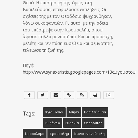
Θεού. Η επιστροφή της, όμως, στη
Βασιλεύουσα, επεφύλασσε εκπλήξεις. Οι
σχέσεις της με τον Θεοδόσιο ψυχράνθηκαν,
λόγω συκοφαντιών. Γι’ αυτό, με την άδεια
του επέστρεψε στην Ιερουσαλήμ, όπου
ίδρυσε πολλά μοναστήρια. Και με προσευχή,
μελέτη και “εν πάση ευσέβεια και σεμνότητι”,
τελείωσε τη ζωή της.
Πηγή:
http://www.synaxaristis.googlepages.com/13αυγουστου
Άγιοι Τόποι
Αθήνα
Βασιλεύουσα
Tags:
Βυζάντιο
Ευδοκία
Θεοδόσιος
Ιεροσόλυμα
Ιερουσαλήμ
Κωνσταντινούπολη