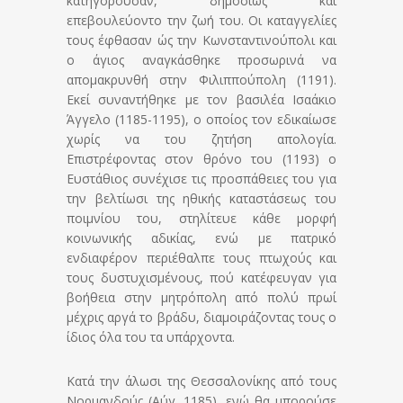
κατηγορούσαν, δημοσίως και
επεβουλεύοντο την ζωή του. Οι καταγγελίες
τους έφθασαν ώς την Κωνσταντινούπολι και
ο άγιος αναγκάσθηκε προσωρινά να
απομακρυνθή στην Φιλιππούπολη (1191).
Εκεί συναντήθηκε με τον βασιλέα Ισαάκιο
Άγγελο (1185-1195), ο οποίος τον εδικαίωσε
χωρίς να του ζητήση απολογία.
Επιστρέφοντας στον θρόνο του (1193) ο
Ευστάθιος συνέχισε τις προσπάθειες του για
την βελτίωσι της ηθικής καταστάσεως του
ποιμνίου του, στηλίτευε κάθε μορφή
κοινωνικής αδικίας, ενώ με πατρικό
ενδιαφέρον περιέθαλπε τους πτωχούς και
τους δυστυχισμένους, πού κατέφευγαν για
βοήθεια στην μητρόπολη από πολύ πρωί
μέχρις αργά το βράδυ, διαμοιράζοντας τους ο
ίδιος όλα του τα υπάρχοντα.
Κατά την άλωσι της Θεσσαλονίκης από τους
Νορμανδούς (Αύγ. 1185), ενώ θα μπορούσε