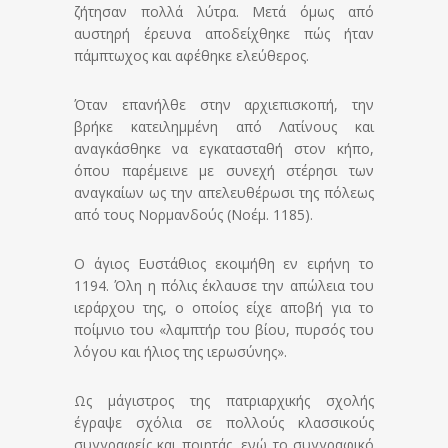
ζήτησαν πολλά λύτρα. Μετά όμως από
αυστηρή έρευνα αποδείχθηκε πώς ήταν
πάμπτωχος και αφέθηκε ελεύθερος.
Όταν επανήλθε στην αρχιεπισκοπή, την
βρήκε κατειλημμένη από Λατίνους και
αναγκάσθηκε να εγκατασταθή στον κήπο,
όπου παρέμεινε με συνεχή στέρησι των
αναγκαίων ως την απελευθέρωσι της πόλεως
από τους Νορμανδούς (Νοέμ. 1185).
Ο άγιος Ευστάθιος εκοιμήθη εν ειρήνη το
1194. Όλη η πόλις έκλαυσε την απώλεια του
ιεράρχου της, ο οποίος είχε αποβή για το
ποίμνιο του «λαμπτήρ του βίου, πυρσός του
λόγου και ήλιος της ιερωσύνης».
Ως μάγιστρος της πατριαρχικής σχολής
έγραψε σχόλια σε πολλούς κλασσικούς
συγγραφείς και ποιητάς, ενώ το συγγραφικό