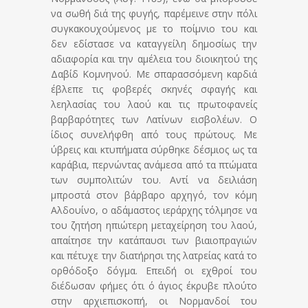
να σωθή διά της φυγής, παρέμεινε στην πόλι
συγκακουχούμενος με το ποίμνιο του και
δεν εδίστασε να καταγγείλη δημοσίως την
αδιαφορία και την αμέλεια του διοικητού της
Δαβίδ Κομνηνού. Με σπαρασσόμενη καρδιά
έβλεπε τις φοβερές σκηνές σφαγής και
λεηλασίας του λαού και τις πρωτοφανείς
βαρβαρότητες των Λατίνων εισβολέων. Ο
ίδιος συνελήφθη από τους πρώτους. Με
ύβρεις και κτυπήματα σύρθηκε δέσμιος ως τα
καράβια, περνώντας ανάμεσα από τα πτώματα
των συμπολιτών του. Αντί να δειλιάση
μπροστά στον βάρβαρο αρχηγό, τον κόμη
Αλδουίνο, ο αδάμαστος ιεράρχης τόλμησε να
του ζητήση ηπιώτερη μεταχείρηση του λαού,
απαίτησε την κατάπαυσι των βιαιοπραγιών
και πέτυχε την διατήρησι της λατρείας κατά το
ορθόδοξο δόγμα. Επειδή οι εχθροί του
διέδωσαν φήμες ότι ό άγιος έκρυβε πλούτο
στην αρχιεπισκοπή, οι Νορμανδοί του