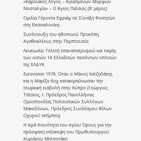
«Καρδιακός Λόγος – Αγιασμένων Μορφών
Νοσταλγία» – Ο Άγιος Παΐσιος (Β’ μέρος)
Ομιλία Γέροντα Εφραίμ σε Σύναξη Φοιτητών
στη Θεσσαλονίκη
Συνέντευξη του ηθοποιού Προκόπη
Αγαθοκλέους στην Πεμπτουσία
Λευκωσία: Τελετή επαναπατρισμού και ταφής
των οστών 16 Ελλαδιτών πεσόντων οπλιτών
της ΕΛΔΥΚ
Eurovision 1976. Όταν ο Μάνος Χατζηδάκης
και η Μαρίζα Κοχ κατακεραύνωσαν την
τουρκική εισβολή στην Κύπρο (Γεώργιος
Τάτσιος, τ. Πρόεδρος Πανελλήνιας
Ομοσπονδίας Πολιτιστικών Συλλόγων
Μακεδόνων, Πρόεδρος Συνδέσμου Φίλων
Οχυρού Ιστίμπεη)
Η Ιερά Κοινότητα του Αγίου Όρους για την
πρόσφατη επίσκεψη του Πρωθυπουργού
Κυριάκου Μητσοτάκη