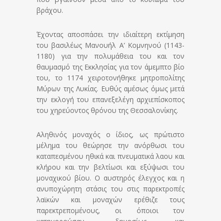
βράχου.
Έχοντας αποσπάσει την ιδιαίτερη εκτίμηση
του βασιλέως Μανουήλ Α’ Κομνηνού (1143-
1180) για την πολυμάθεια του και τον
θαυμασμό της Εκκλησίας για τον άμεμπτο βίο
του, το 1174 χειροτονήθηκε μητροπολίτης
Μύρων της Λυκίας. Ευθύς αμέσως όμως μετά
την εκλογή του επανεξελέγη αρχιεπίσκοπος
του χηρεύοντος θρόνου της Θεσσαλονίκης.
Αληθινός μοναχός ο ίδιος, ως πρώτιστο
μέλημα του θεώρησε την ανόρθωσι του
καταπεσμένου ηθικά και πνευματικά λαου και
κλήρου και την βελτίωσι και εξύψωσι του
μοναχικού βίου. Ο αυστηρός έλεγχος και η
ανυποχώρητη στάσις του στις παρεκτροπές
λαϊκών και μοναχών ερέθιζε τους
παρεκτρεπομένους, οι όποιοι τον