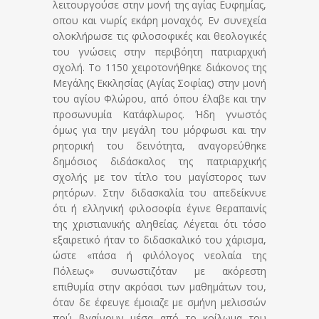
λειτουργούσε στην μονή της αγίας Ευφημίας,
οπου και νωρίς εκάρη μοναχός. Εν συνεχεία
ολοκλήρωσε τις φιλοσοφικές και θεολογικές
του γνώσεις στην περιβόητη πατριαρχική
σχολή. Το 1150 χειροτονήθηκε διάκονος της
Μεγάλης Εκκλησίας (Αγίας Σοφίας) στην μονή
του αγίου Φλώρου, από όπου έλαβε και την
προσωνυμία Κατάφλωρος. Ήδη γνωστός
όμως για την μεγάλη του μόρφωσι και την
ρητορική του δεινότητα, αναγορεύθηκε
δημόσιος διδάσκαλος της πατριαρχικής
σχολής με τον τίτλο του μαγίστορος των
ρητόρων. Στην διδασκαλία του απεδείκνυε
ότι ή ελληνική φιλοσοφία έγινε θεραπαινίς
της χριστιανικής αληθείας. Λέγεται ότι τόσο
εξαιρετικό ήταν το διδασκαλικό του χάρισμα,
ώστε «πάσα ή φιλόλογος νεολαία της
Πόλεως» συνωστιζόταν με ακόρεστη
επιθυμία στην ακρόασι των μαθημάτων του,
όταν δε έφευγε έμοιαζε με σμήνη μελισσών
πού βγαίνουν μέσα από το κοίλωμα του