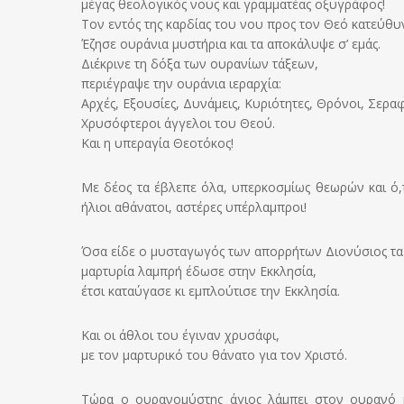
μέγας θεολογικός νους και γραμματέας οξυγράφος!
Τον εντός της καρδίας του νου προς τον Θεό κατεύθυ
Έζησε ουράνια μυστήρια και τα αποκάλυψε σ’ εμάς.
Διέκρινε τη δόξα των ουρανίων τάξεων,
περιέγραψε την ουράνια ιεραρχία:
Αρχές, Εξουσίες, Δυνάμεις, Κυριότητες, Θρόνοι, Σερα
Χρυσόφτεροι άγγελοι του Θεού.
Και η υπεραγία Θεοτόκος!
Με δέος τα έβλεπε όλα, υπερκοσμίως θεωρών και ό,τ
ήλιοι αθάνατοι, αστέρες υπέρλαμπροι!
Όσα είδε ο μυσταγωγός των απορρήτων Διονύσιος τ
μαρτυρία λαμπρή έδωσε στην Εκκλησία,
έτσι καταύγασε κι εμπλούτισε την Εκκλησία.
Και οι άθλοι του έγιναν χρυσάφι,
με τον μαρτυρικό του θάνατο για τον Χριστό.
Τώρα ο ουρανομύστης άγιος λάμπει στον ουρανό κ