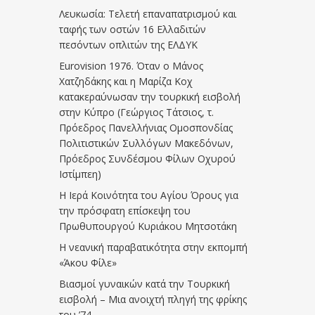
Λευκωσία: Τελετή επαναπατρισμού και
ταφής των οστών 16 Ελλαδιτών
πεσόντων οπλιτών της ΕΛΔΥΚ
Eurovision 1976. Όταν ο Μάνος
Χατζηδάκης και η Μαρίζα Κοχ
κατακεραύνωσαν την τουρκική εισβολή
στην Κύπρο (Γεώργιος Τάτσιος, τ.
Πρόεδρος Πανελλήνιας Ομοσπονδίας
Πολιτιστικών Συλλόγων Μακεδόνων,
Πρόεδρος Συνδέσμου Φίλων Οχυρού
Ιστίμπεη)
Η Ιερά Κοινότητα του Αγίου Όρους για
την πρόσφατη επίσκεψη του
Πρωθυπουργού Κυριάκου Μητσοτάκη
Η νεανική παραβατικότητα στην εκπομπή
«Άκου Φίλε»
Βιασμοί γυναικών κατά την Τουρκική
εισβολή – Μια ανοιχτή πληγή της φρίκης
του ’74