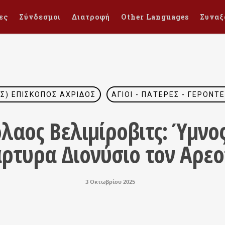
ες
Σύνδεσμοι
Διατροφή
Other Languages
Συναξ
ΤΣ) ΕΠΊΣΚΟΠΟΣ ΑΧΡΊΔΟΣ
ΆΓΙΟΙ - ΠΑΤΈΡΕΣ - ΓΈΡΟΝΤ
όλαος Βελιμίροβιτς: Ύμνος
ρτυρα Διονύσιο τον Αρε
3 Οκτωβρίου 2025