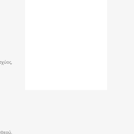
σχύος,
 Θεού,