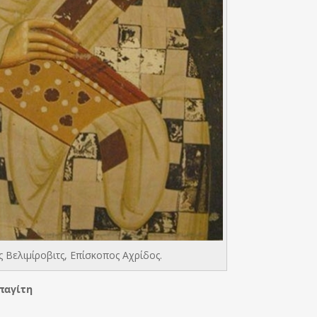
 Βελιμίροβιτς, Επίσκοπος Αχρίδος.
παγίτη