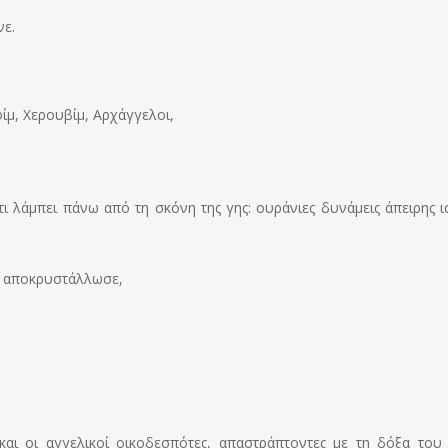
νε.
φίμ, Χερουβίμ, Αρχάγγελοι,
ι λάμπει πάνω από τη σκόνη της γης: ουράνιες δυνάμεις άπειρης ι
α αποκρυστάλλωσε,
αι οι αγγελικοί οικοδεσπότες, απαστράπτοντες με τη δόξα του