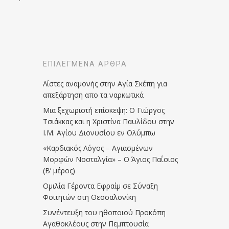
ΕΠΙΛΕΓΜΈΝΑ ΆΡΘΡΑ
Λίστες αναμονής στην Αγία Σκέπη για
απεξάρτηση απο τα ναρκωτικά
Μια ξεχωριστή επίσκεψη: Ο Γιώργος
Τσιάκκας και η Χριστίνα Παυλίδου στην
Ι.Μ. Αγίου Διονυσίου εν Ολύμπω
«Καρδιακός Λόγος – Αγιασμένων
Μορφών Νοσταλγία» – Ο Άγιος Παΐσιος
(Β’ μέρος)
Ομιλία Γέροντα Εφραίμ σε Σύναξη
Φοιτητών στη Θεσσαλονίκη
Συνέντευξη του ηθοποιού Προκόπη
Αγαθοκλέους στην Πεμπτουσία