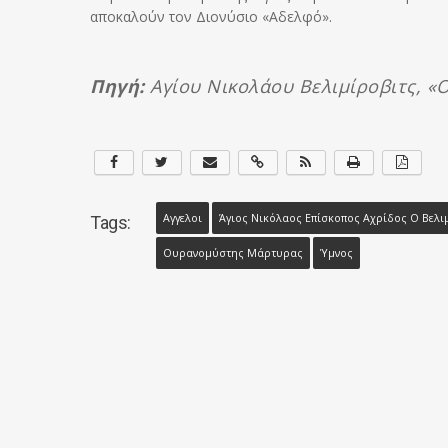
αποκαλούν τον Διονύσιο «Αδελφό».
Πηγή:
Αγίου Νικολάου Βελιμίροβιτς, «
Αγγελοι
Άγιος Νικόλαος Επίσκοπος Αχρίδος Ο Βελι
Tags:
Ουρανομύστης Μάρτυρας
Ύμνος