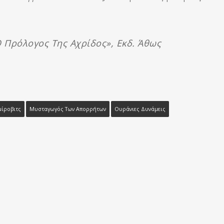
Ο Πρόλογος Της Αχρίδος», Εκδ. Άθως
μίροβιτς
Μυσταγωγός Των Απορρήτων
Ουράνιες Δυνάμεις