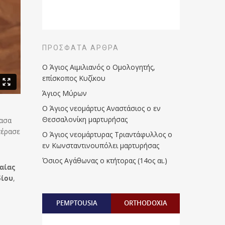
ΠΡΌΣΦΑΤΑ ΆΡΘΡΑ
Ο Άγιος Αιμιλιανός ο Ομολογητής,
επίσκοπος Κυζίκου
Άγιος Μύρων
Ο Άγιος νεομάρτυς Αναστάσιος ο εν
Θεσσαλονίκη μαρτυρήσας
ρασα
πέρασε
Ο Άγιος νεομάρτυρας Τριαντάφυλλος ο
εν Κωνσταντινουπόλει μαρτυρήσας
Όσιος Αγάθωνας ο κτήτορας (14ος αι.)
αίας
δίου
,
PEMPTOUSIA
ORTHODOXIA