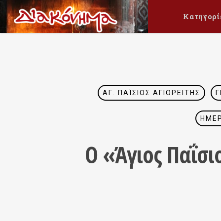
Κατηγορί
ΆΓ. ΠΑΪ́ΣΙΟΣ ΑΓΙΟΡΕΊΤΗΣ
Γ
ΗΜΕΡ
Ο «Άγιος Παΐσι