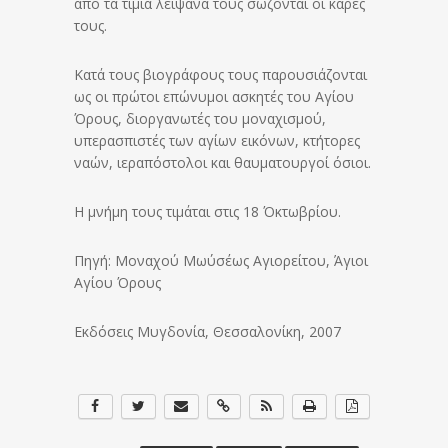
από τα τίμια λείψανα τους σώζονται οι κάρες
τους.
Κατά τους βιογράφους τους παρουσιάζονται
ως οι πρώτοι επώνυμοι ασκητές του Αγίου
Όρους, διοργανωτές του μοναχισμού,
υπερασπιστές των αγίων εικόνων, κτήτορες
ναών, ιεραπόστολοι και θαυματουργοί όσιοι.
Η μνήμη τους τιμάται στις 18 Όκτωβρίου.
Πηγή: Μοναχού Μωύσέως Αγιορείτου, Άγιοι
Αγίου Όρους
Εκδόσεις Μυγδονία, Θεσσαλονίκη, 2007