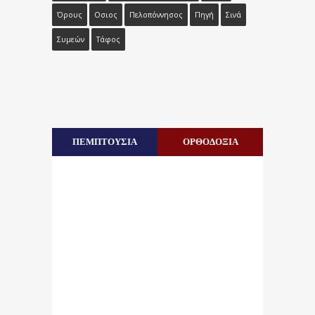
Όρους
Οσιος
Πελοπόννησος
Πηγή
Σινά
Συμεών
Τάφος
ΠΕΜΠΤΟΥΣΙΑ
ΟΡΘΟΔΟΞΙΑ