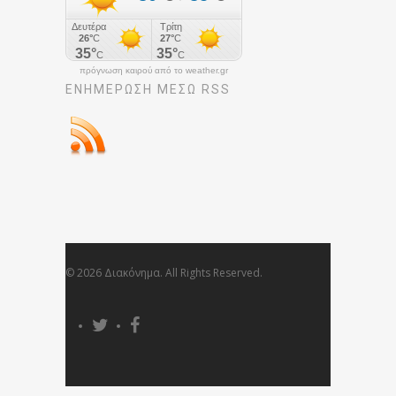
πρόγνωση καιρού από το weather.gr
ΕΝΗΜΈΡΩΣΉ ΜΕΣΩ RSS
© 2026 Διακόνημα. All Rights Reserved.