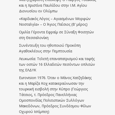
και η Χριστίνα Παυλίδου στην Ι.Μ. Αγίου
Διονυσίου εν Ολύμπω
«Καρδιακός Λόγος – Αγιασμένων Μορφών
Νοσταλγία» – Ο Άγιος Παΐσιος (Β’ μέρος)
Ομιλία Γέροντα Εφραίμ σε Σύναξη Φοιτητών
στη Θεσσαλονίκη
Συνέντευξη του ηθοποιού Προκόπη
Αγαθοκλέους στην Πεμπτουσία
Λευκωσία: Τελετή επαναπατρισμού και ταφής
των οστών 16 Ελλαδιτών πεσόντων οπλιτών
της ΕΛΔΥΚ
Eurovision 1976. Όταν ο Μάνος Χατζηδάκης
και η Μαρίζα Κοχ κατακεραύνωσαν την
τουρκική εισβολή στην Κύπρο (Γεώργιος
Τάτσιος, τ. Πρόεδρος Πανελλήνιας
Ομοσπονδίας Πολιτιστικών Συλλόγων
Μακεδόνων, Πρόεδρος Συνδέσμου Φίλων
Οχυρού Ιστίμπεη)