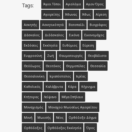
Άγιοι Τόποι
Αγιολόγιο
Αγιον Όρος
Tags:
Αγιορείτης
Άθωνας
Άθως
Αίρεση
Ασκητής
Ασκητικότητά
Βατοπαίδι
Βιογράφος
Δάσκαλος
Διδάσκαλος
Εικόνα
Εικονομάχος
Εκδόσεις
Εκκλησία
Ευθύμιος
Εύρεση
Ευφροσύνη
Ζωή
Θαυματουργός
Θεοβάδιστο
Θεόδωρος
Θεοτόκος
Θερμοπύλες
Θεσσαλία
Θεσσαλονίκη
Ιεραπόστολος
Ιερέας
Καθολικός
Καλάβρυτα
Κάρα
Κήρυγμα
Κτήτορας
Λείψανο
Μέγα Σπήλαιο
Μοναχισμός
Μοναχού Μωϋσέως Αγιορείτου
Μονή
Μωυσής
Νέος
Ορθόδοξο Δόγμα
Ορθόδοξος
Ορθόδοξος Εκκλησία
Όρος