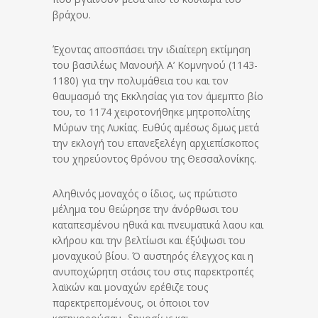
βράχου.
Έχοντας αποσπάσει την ιδιαίτερη εκτίμηση
του βασιλέως Μανουήλ Α’ Κομνηνού (1143-
1180) για την πολυμάθεια του και τον
θαυμασμό της Εκκλησίας για τον άμεμπτο βίο
του, το 1174 χειροτονήθηκε μητροπολίτης
Μύρων της Λυκίας. Ευθύς αμέσως δμως μετά
την εκλογή του επανεξελέγη αρχιεπίσκοπος
του χηρεύοντος θρόνου της Θεσσαλονίκης.
Αληθινός μοναχός ο ίδιος, ως πρώτιστο
μέλημα του θεώρησε την άνόρθωσι του
καταπεσμένου ηθικά και πνευματικά λαου και
κλήρου και την βελτίωσι και έξύψωσι του
μοναχικού βίου. Ό αυστηρός έλεγχος και η
ανυποχώρητη στάσις του στις παρεκτροπές
λαϊκών και μοναχών ερέθιζε τους
παρεκτρεπομένους, οι όποιοι τον