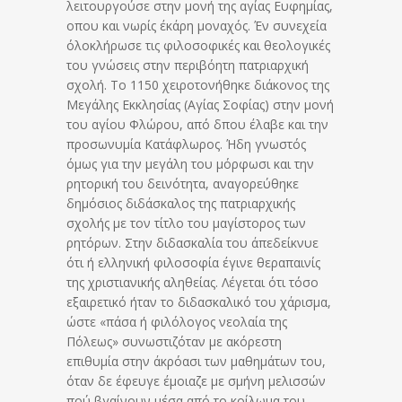
λειτουργούσε στην μονή της αγίας Ευφημίας,
οπου και νωρίς έκάρη μοναχός. Έν συνεχεία
όλοκλήρωσε τις φιλοσοφικές και θεολογικές
του γνώσεις στην περιβόητη πατριαρχική
σχολή. Το 1150 χειροτονήθηκε διάκονος της
Μεγάλης Εκκλησίας (Αγίας Σοφίας) στην μονή
του αγίου Φλώρου, από δπου έλαβε και την
προσωνυμία Κατάφλωρος. Ήδη γνωστός
όμως για την μεγάλη του μόρφωσι και την
ρητορική του δεινότητα, αναγορεύθηκε
δημόσιος διδάσκαλος της πατριαρχικής
σχολής με τον τίτλο του μαγίστορος των
ρητόρων. Στην διδασκαλία του άπεδείκνυε
ότι ή ελληνική φιλοσοφία έγινε θεραπαινίς
της χριστιανικής αληθείας. Λέγεται ότι τόσο
εξαιρετικό ήταν το διδασκαλικό του χάρισμα,
ώστε «πάσα ή φιλόλογος νεολαία της
Πόλεως» συνωστιζόταν με ακόρεστη
επιθυμία στην άκρόασι των μαθημάτων του,
όταν δε έφευγε έμοιαζε με σμήνη μελισσών
πού βγαίνουν μέσα από το κοίλωμα του