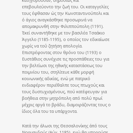
κατηγορούσαν, δημοσίως και
επεβουλεύοντο την ζωή του. Οι καταγγελίες
τους έφθασαν ώς την Κωνσταντινούπολι και
ό άγιος αναγκάσθηκε προσωρινά να
απομακρυνθή στην Φιλιππούπολη (1191).
Έκεί συναντήθηκε με τον βασιλέα Τσαάκιο
Άγγελο (1185-1195), ο οποίος τον εδικαίωσε
χωρίς να τοΰ ζητήση απολογία.
Επιστρέφοντας στον θρόνο του (1193) ο
Ευστάθιος συνέχισε τις προσπάθειες του για
την βελτίωσι της ηθικής καταστάσεως του
ποιμνίου του, στηλίτευε κάθε μορφή
κοινωνικής αδικίας, ενώ με πατρικό
ενδιαφέρον περιέθαλπε τους πτωχούς και
τους δυστυχισμένους, πού κατέφευγαν για
βοήθεια στην μητρόπολη από πολύ πρωί
μέχρις αργά το βράδυ, διαμοιράζοντας τους ο
ίδιος όλα του τα υπάρχοντα.
Κατά την άλωσι της Θεσσαλονίκης άπό τους
Νορμανδούς (Αύγ. 1185), ενώ θα μπορούσε