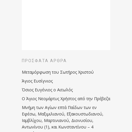
ΠΡΌΣΦΑΤΑ ΆΡΘΡΑ
Μεταμόρφωση του Σωτήρος Χριστού
Άγιος Ευσίγνιος
Όσιος Ευγένιος ο Αιτωλός
Ο Άγιος Νεομάρτυς Χρήστος από την Πρέβεζα
Μνήμη των Aγίων επτά Παίδων των εν
Eφέσω, Mαξιμιλιανού, Eξακουστωδιανού,
Iαμβλίχου, Mαρτινιανού, Διονυσίου,
Aντωνίνου (1), και Kωνσταντίνου – 4