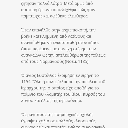
ζήτησαν πολλά λύτρα. Μετά όμως άπό
αυστηρή έρευνα αποδείχθηκε πώς ήταν
πάμπτωχος και αφέθηκε ελεύθερος.
Όταν επανήλθε στην αρχιεπισκοπή, την
βρήκε κατειλημμένη από Λατίνους και
αναγκάσθηκε να έγκατασταθή στον κήπο,
όπου παρέμεινε με συνεχή στέρησι των
αναγκαίων ως την άπελευθέρωσι της πόλεως
από τους Νορμανδούς (Νοέμ. 1185).
Ό άγιος Ευστάθιος έκοιμήθη εν ειρήνη το
1194. “Ολη ή πόλις έκλαυσε την απώλεια τοΰ
ίεράρχου της, ό οποίος είχε αποβή για το
ποίμνιο του «λαμπτήρ του βίου, πυρσός του
λόγου και ήλιος της ιερωσύνης».
Ώς μάγιστρος της πατριαρχικής σχολής
έγραψε σχόλια σε πολλούς κλασσικούς
συγγραφείς και ποιητάς, ενώ το συγγραφικό