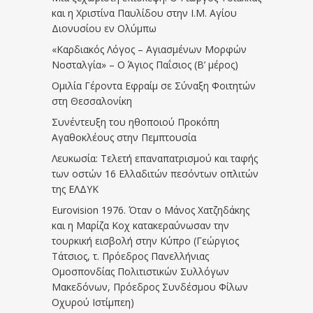
και η Χριστίνα Παυλίδου στην Ι.Μ. Αγίου
Διονυσίου εν Ολύμπω
«Καρδιακός Λόγος – Αγιασμένων Μορφών
Νοσταλγία» – Ο Άγιος Παΐσιος (Β’ μέρος)
Ομιλία Γέροντα Εφραίμ σε Σύναξη Φοιτητών
στη Θεσσαλονίκη
Συνέντευξη του ηθοποιού Προκόπη
Αγαθοκλέους στην Πεμπτουσία
Λευκωσία: Τελετή επαναπατρισμού και ταφής
των οστών 16 Ελλαδιτών πεσόντων οπλιτών
της ΕΛΔΥΚ
Eurovision 1976. Όταν ο Μάνος Χατζηδάκης
και η Μαρίζα Κοχ κατακεραύνωσαν την
τουρκική εισβολή στην Κύπρο (Γεώργιος
Τάτσιος, τ. Πρόεδρος Πανελλήνιας
Ομοσπονδίας Πολιτιστικών Συλλόγων
Μακεδόνων, Πρόεδρος Συνδέσμου Φίλων
Οχυρού Ιστίμπεη)