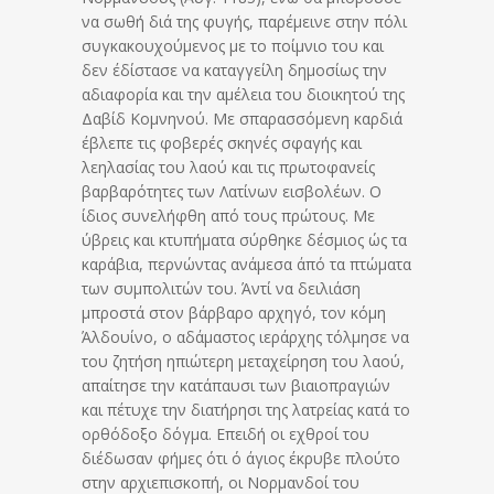
να σωθή διά της φυγής, παρέμεινε στην πόλι
συγκακουχούμενος με το ποίμνιο του και
δεν έδίστασε να καταγγείλη δημοσίως την
αδιαφορία και την αμέλεια του διοικητού της
Δαβίδ Κομνηνού. Με σπαρασσόμενη καρδιά
έβλεπε τις φοβερές σκηνές σφαγής και
λεηλασίας του λαού και τις πρωτοφανείς
βαρβαρότητες των Λατίνων εισβολέων. Ο
ίδιος συνελήφθη από τους πρώτους. Με
ύβρεις και κτυπήματα σύρθηκε δέσμιος ώς τα
καράβια, περνώντας ανάμεσα άπό τα πτώματα
των συμπολιτών του. Άντί να δειλιάση
μπροστά στον βάρβαρο αρχηγό, τον κόμη
Άλδουίνο, ο αδάμαστος ιεράρχης τόλμησε να
του ζητήση ηπιώτερη μεταχείρηση του λαού,
απαίτησε την κατάπαυσι των βιαιοπραγιών
και πέτυχε την διατήρησι της λατρείας κατά το
ορθόδοξο δόγμα. Επειδή οι εχθροί του
διέδωσαν φήμες ότι ό άγιος έκρυβε πλούτο
στην αρχιεπισκοπή, οι Νορμανδοί του