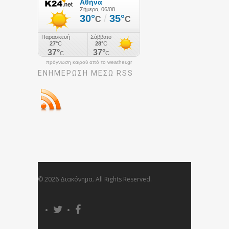
πρόγνωση καιρού από το weather.gr
ΕΝΗΜΈΡΩΣΉ ΜΕΣΩ RSS
© 2026 Διακόνημα. All Rights Reserved.