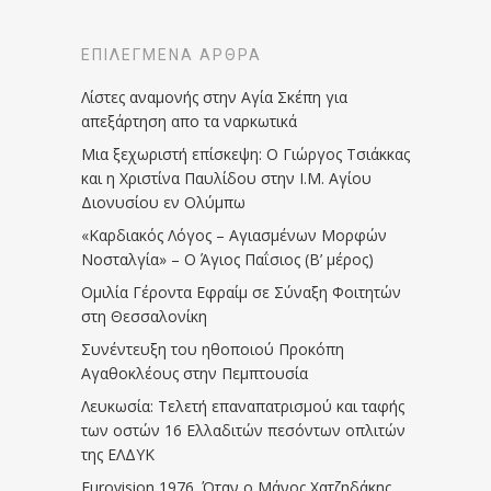
ΕΠΙΛΕΓΜΈΝΑ ΆΡΘΡΑ
Λίστες αναμονής στην Αγία Σκέπη για
απεξάρτηση απο τα ναρκωτικά
Μια ξεχωριστή επίσκεψη: Ο Γιώργος Τσιάκκας
και η Χριστίνα Παυλίδου στην Ι.Μ. Αγίου
Διονυσίου εν Ολύμπω
«Καρδιακός Λόγος – Αγιασμένων Μορφών
Νοσταλγία» – Ο Άγιος Παΐσιος (Β’ μέρος)
Ομιλία Γέροντα Εφραίμ σε Σύναξη Φοιτητών
στη Θεσσαλονίκη
Συνέντευξη του ηθοποιού Προκόπη
Αγαθοκλέους στην Πεμπτουσία
Λευκωσία: Τελετή επαναπατρισμού και ταφής
των οστών 16 Ελλαδιτών πεσόντων οπλιτών
της ΕΛΔΥΚ
Eurovision 1976. Όταν ο Μάνος Χατζηδάκης