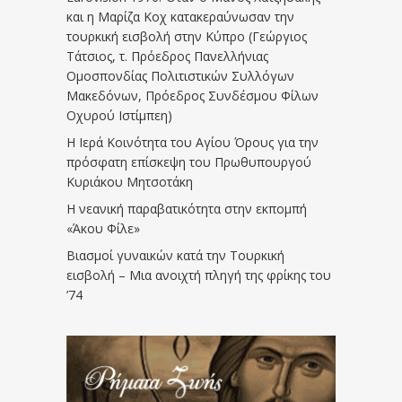
και η Μαρίζα Κοχ κατακεραύνωσαν την
τουρκική εισβολή στην Κύπρο (Γεώργιος
Τάτσιος, τ. Πρόεδρος Πανελλήνιας
Ομοσπονδίας Πολιτιστικών Συλλόγων
Μακεδόνων, Πρόεδρος Συνδέσμου Φίλων
Οχυρού Ιστίμπεη)
Η Ιερά Κοινότητα του Αγίου Όρους για την
πρόσφατη επίσκεψη του Πρωθυπουργού
Κυριάκου Μητσοτάκη
Η νεανική παραβατικότητα στην εκπομπή
«Άκου Φίλε»
Βιασμοί γυναικών κατά την Τουρκική
εισβολή – Μια ανοιχτή πληγή της φρίκης του
’74