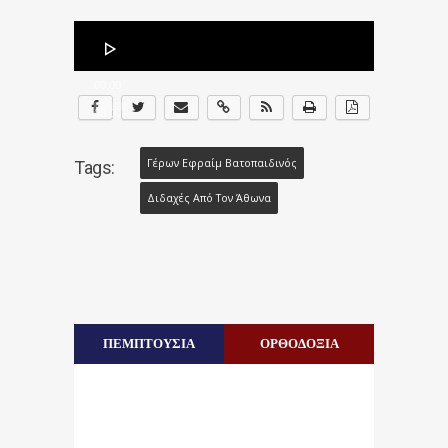
Πρόγραμμα
Αναπαραγωγής
Ήχου
00:00
00:00
Γέρων Εφραίμ Βατοπαιδινός
Tags:
Διδαχές Από Τον Άθωνα
ΠΕΜΠΤΟΥΣΙΑ
ΟΡΘΟΔΟΞΙΑ