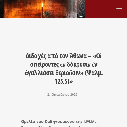
Διδαχές από τον Άθωνα – «Οἱ
σπείροντες ἐν δάκρυσιν ἐν
ἀγαλλιάσει θεριοῦσιν» (Ψαλμ.
125,5)»
27 Οκτωβρίου 2025
Ομιλία του Καθηγουμένου της Ι.Μ.Μ.