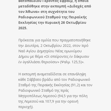
Βατοπαιδίου Γέροντος Εφραίμ, η οποία
μεταδόθηκε στην εκπομπή «Διδαχές από
τον Άθωνα» στη συχνότητα του
Ραδιοφωνικού Σταθμού της Πειραϊκής
Εκκλησίας την Κυριακή 26 Οκτωβρίου
2025.
Πρόκειται για ομιλία που πραγματοποιήθηκε
την Δευτέρα, 2 Οκτωβρίου 2022, στον Ιερό
Ναό Αγίου Δημητρίου Νέας ομωνύμου
Δήμου με θέμα «Οἱ σπείροντες ἐν δάκρυσιν
ἐν ἀγαλλιάσει θεριοῦσιν» (Ψαλμ. 125,5)».
Η εκπομπή αναμεταδίδεται σε επανάληψη
κάθε Σάββατο βράδυ από τον Ραδιοφωνικό
Σταθμό της Πειραϊκής Εκκλησίας (91,2) και τον
Ραδιοφωνικό Σταθμό της Ιεράς
Μητροπόλεως Λεμεσού (94,5 για την πόλη
της Λεμεσού και 107,9 για την ορεινή
περιοχή).