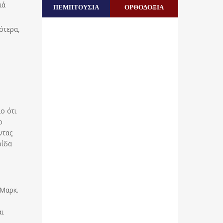
ιά
ΠΕΜΠΤΟΥΣΙΑ
ΟΡΘΟΔΟΞΙΑ
ότερα,
ο ότι
ο
ντας
ρίδα
-Μαρκ.
αι