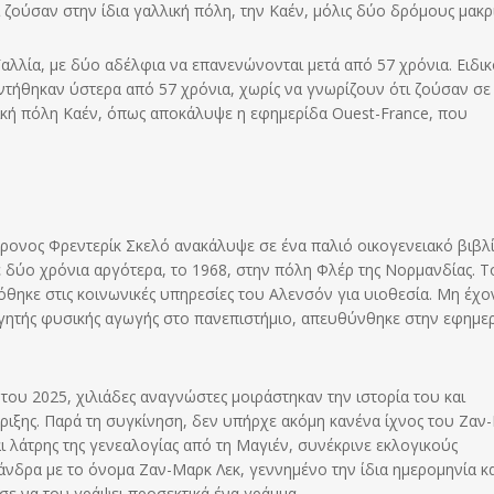
ζούσαν στην ίδια γαλλική πόλη, την Καέν, μόλις δύο δρόμους μακρ
 Γαλλία, με δύο αδέλφια να επανενώνονται μετά από 57 χρόνια. Ειδικ
ντήθηκαν ύστερα από 57 χρόνια, χωρίς να γνωρίζουν ότι ζούσαν σε
ική πόλη Καέν, όπως αποκάλυψε η εφημερίδα Ouest-France, που
χρονος Φρεντερίκ Σκελό ανακάλυψε σε ένα παλιό οικογενειακό βιβλί
 δύο χρόνια αργότερα, το 1968, στην πόλη Φλέρ της Νορμανδίας. Τ
όθηκε στις κοινωνικές υπηρεσίες του Αλενσόν για υιοθεσία. Μη έχο
γητής φυσικής αγωγής στο πανεπιστήμιο, απευθύνθηκε στην εφημε
του 2025, χιλιάδες αναγνώστες μοιράστηκαν την ιστορία του και
ιξης. Παρά τη συγκίνηση, δεν υπήρχε ακόμη κανένα ίχνος του Ζαν
ι λάτρης της γενεαλογίας από τη Μαγιέν, συνέκρινε εκλογικούς
 άνδρα με το όνομα Ζαν-Μαρκ Λεκ, γεννημένο την ίδια ημερομηνία κ
σε να του γράψει προσεκτικά ένα γράμμα.