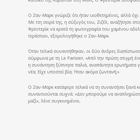
Ο Ζαν-Μαρκ γνώριζε ότι ήταν υιοθετημένος, αλλά όχι
Με ττη σειρά της, η σύζυγός του, Ζιζέλ, αναζήτησε σ
Φρεντερίκ να κρατά τη φωτογραφία του χαμένου αδελ
τεράστια», εξομολογήθηκε ο Ζαν-Μαρκ.
Όταν τελικά συναντήθηκαν, οι δύο άνδρες διαπίστωσαν
σύμφωνα με τη Le Parisien. «Από την πρώτη στιγμή έν
η συνάντηση ξύπνησε παλιά, αναπάντητα ερωτήματα γι
νέα; Είχε υποστεί βία; Ήταν ακόμα ζωντανή;»
Ο Ζαν-Μαρκ κατάφερε τελικά να τη συναντήσει ξανά κ
συναντιούνται συχνά. «Δεν μπορούμε να αναπληρώσο
μαζί», λένε συγκινημένοι.