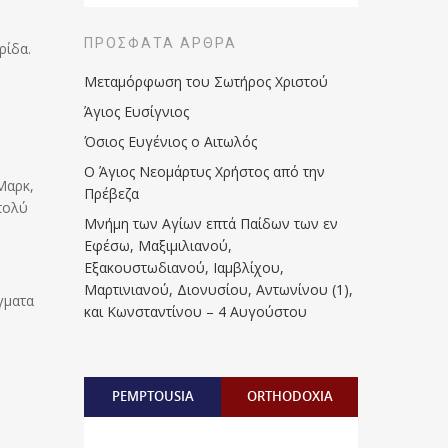
ΠΡΌΣΦΑΤΑ ΆΡΘΡΑ
ρίδα.
Μεταμόρφωση του Σωτήρος Χριστού
Άγιος Ευσίγνιος
Όσιος Ευγένιος ο Αιτωλός
Ο Άγιος Νεομάρτυς Χρήστος από την
Μαρκ,
Πρέβεζα
πολύ
Μνήμη των Aγίων επτά Παίδων των εν
Eφέσω, Mαξιμιλιανού,
Eξακουστωδιανού, Iαμβλίχου,
Mαρτινιανού, Διονυσίου, Aντωνίνου (1),
γματα
και Kωνσταντίνου – 4 Αυγούστου
PEMPTOUSIA
ORTHODOXIA