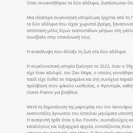
Όταν συναντήθηκαν τα δύο αδέλφια, διαπίστωσαν ότι 
Μια ιδιαίτερα συγκινητική ιστορία μας έρχεται από τη
τα δύο αδέλφια που είχαν χωριστεί βρέφη, ξανασυνα
απόσταση μόλις λίγων εκατοντάδων μέτρων στη γαλλ
συνέβαλε στην επανένωσή τους.
Η ανακάλυψη που άλλαξε τη ζωή στα δύο αδέλφια
Η συγκλονιστική ιστορία ξεκίνησε το 2022, όταν ο 59
είχε έναν αδελφό, τον Ζαν-Μαρκ, ο οποίος γεννήθηκε
παιδί είχε δοθεί σε παραμάνα και στη συνέχεια παραδ
πρόσβαση στον φάκελο υιοθεσίας, ο Φρεντερίκ, καθη
Ouest-France για βοήθεια.
Μετά τη δημοσίευση της μαρτυρίας του τον Ιανουάριο 
εκατοντάδες άγνωστοι του έστειλαν μηνύματα υποστήρ
Η ανατροπή ήρθε όταν η Άνι Ρονσέν, συνταξιούχος κα
καταλόγους και ληξιαρχικά αρχεία, εντοπίζοντας έναν
κάτοικο της Καραντάν στη Μανς. Ο Φρεντερίκ αποφάσι