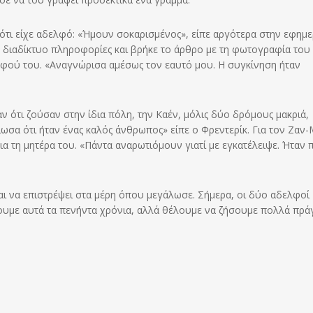
 ότι είχε αδελφό: «Ήμουν σοκαρισμένος», είπε αργότερα στην εφημε
το διαδίκτυο πληροφορίες και βρήκε το άρθρο με τη φωτογραφία του
φού του. «Αναγνώρισα αμέσως τον εαυτό μου. Η συγκίνηση ήταν
 ότι ζούσαν στην ίδια πόλη, την Καέν, μόλις δύο δρόμους μακριά,
ιωσα ότι ήταν ένας καλός άνθρωπος» είπε ο Φρεντερίκ. Για τον Ζαν-
α τη μητέρα του. «Πάντα αναρωτιόμουν γιατί με εγκατέλειψε. Ήταν 
αι να επιστρέψει στα μέρη όπου μεγάλωσε. Σήμερα, οι δύο αδελφοί
υμε αυτά τα πενήντα χρόνια, αλλά θέλουμε να ζήσουμε πολλά πρά