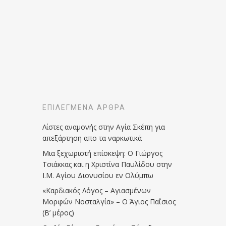
ΕΠΙΛΕΓΜΈΝΑ ΆΡΘΡΑ
Λίστες αναμονής στην Αγία Σκέπη για
απεξάρτηση απο τα ναρκωτικά
Μια ξεχωριστή επίσκεψη: Ο Γιώργος
Τσιάκκας και η Χριστίνα Παυλίδου στην
Ι.Μ. Αγίου Διονυσίου εν Ολύμπω
«Καρδιακός Λόγος – Αγιασμένων
Μορφών Νοσταλγία» – Ο Άγιος Παΐσιος
(Β’ μέρος)