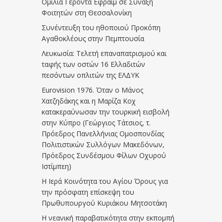
Ομιλία Γέροντα Εφραίμ σε Σύναξη
Φοιτητών στη Θεσσαλονίκη
Συνέντευξη του ηθοποιού Προκόπη
Αγαθοκλέους στην Πεμπτουσία
Λευκωσία: Τελετή επαναπατρισμού και
ταφής των οστών 16 Ελλαδιτών
πεσόντων οπλιτών της ΕΛΔΥΚ
Eurovision 1976. Όταν ο Μάνος
Χατζηδάκης και η Μαρίζα Κοχ
κατακεραύνωσαν την τουρκική εισβολή
στην Κύπρο (Γεώργιος Τάτσιος, τ.
Πρόεδρος Πανελλήνιας Ομοσπονδίας
Πολιτιστικών Συλλόγων Μακεδόνων,
Πρόεδρος Συνδέσμου Φίλων Οχυρού
Ιστίμπεη)
Η Ιερά Κοινότητα του Αγίου Όρους για
την πρόσφατη επίσκεψη του
Πρωθυπουργού Κυριάκου Μητσοτάκη
Η νεανική παραβατικότητα στην εκπομπή