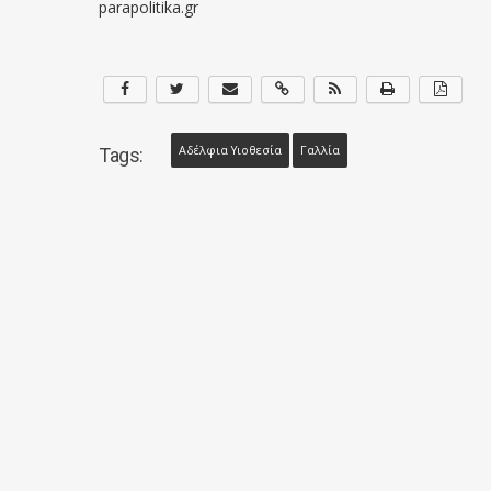
parapolitika.gr
Αδέλφια Υιοθεσία
Γαλλία
Tags: