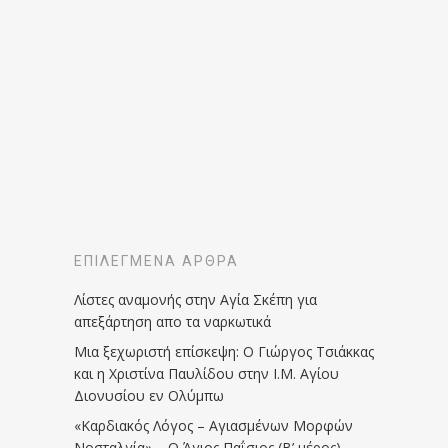
ΕΠΙΛΕΓΜΈΝΑ ΆΡΘΡΑ
Λίστες αναμονής στην Αγία Σκέπη για
απεξάρτηση απο τα ναρκωτικά
Μια ξεχωριστή επίσκεψη: Ο Γιώργος Τσιάκκας
και η Χριστίνα Παυλίδου στην Ι.Μ. Αγίου
Διονυσίου εν Ολύμπω
«Καρδιακός Λόγος – Αγιασμένων Μορφών
Νοσταλγία» – Ο Άγιος Παΐσιος (Β’ μέρος)