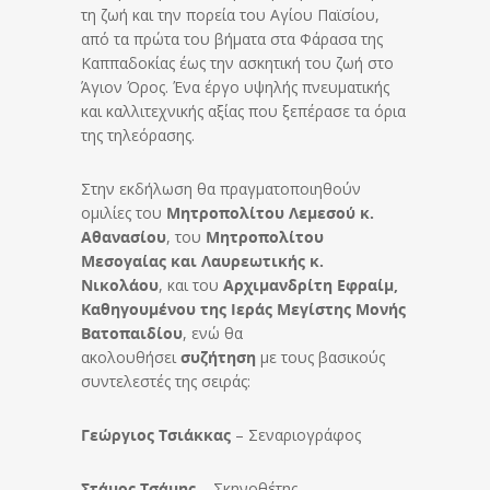
τη ζωή και την πορεία του Αγίου Παϊσίου,
από τα πρώτα του βήματα στα Φάρασα της
Καππαδοκίας έως την ασκητική του ζωή στο
Άγιον Όρος. Ένα έργο υψηλής πνευματικής
και καλλιτεχνικής αξίας που ξεπέρασε τα όρια
της τηλεόρασης.
Στην εκδήλωση θα πραγματοποιηθούν
ομιλίες του
Μητροπολίτου Λεμεσού κ.
Αθανασίου
, του
Μητροπολίτου
Μεσογαίας και Λαυρεωτικής κ.
Νικολάου
, και του
Αρχιμανδρίτη Εφραίμ,
Καθηγουμένου της Ιεράς Μεγίστης Μονής
Βατοπαιδίου
, ενώ θα
ακολουθήσει
συζήτηση
με τους βασικούς
συντελεστές της σειράς:
Γεώργιος Τσιάκκας
– Σεναριογράφος
Στάμος Τσάμης
– Σκηνοθέτης