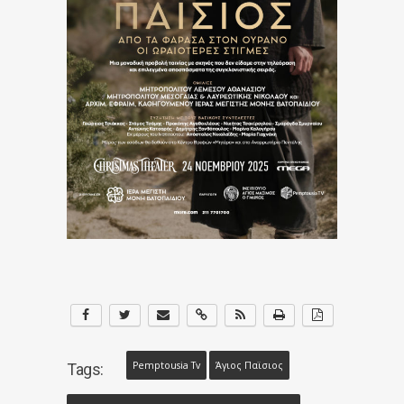
Pemptousia Tv
Άγιος Παϊσιος
Tags: