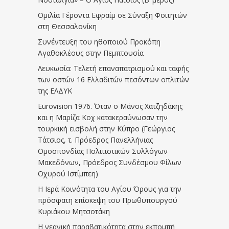
Ομιλία Γέροντα Εφραίμ σε Σύναξη Φοιτητών
στη Θεσσαλονίκη
Συνέντευξη του ηθοποιού Προκόπη
Αγαθοκλέους στην Πεμπτουσία
Λευκωσία: Τελετή επαναπατρισμού και ταφής
των οστών 16 Ελλαδιτών πεσόντων οπλιτών
της ΕΛΔΥΚ
Eurovision 1976. Όταν ο Μάνος Χατζηδάκης
και η Μαρίζα Κοχ κατακεραύνωσαν την
τουρκική εισβολή στην Κύπρο (Γεώργιος
Τάτσιος, τ. Πρόεδρος Πανελλήνιας
Ομοσπονδίας Πολιτιστικών Συλλόγων
Μακεδόνων, Πρόεδρος Συνδέσμου Φίλων
Οχυρού Ιστίμπεη)
Η Ιερά Κοινότητα του Αγίου Όρους για την
πρόσφατη επίσκεψη του Πρωθυπουργού
Κυριάκου Μητσοτάκη
Η νεανική παραβατικότητα στην εκπομπή