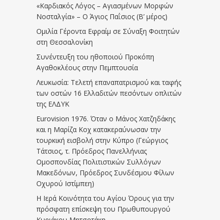
«Καρδιακός Λόγος – Αγιασμένων Μορφών
Νοσταλγία» – Ο Άγιος Παΐσιος (Β’ μέρος)
Ομιλία Γέροντα Εφραίμ σε Σύναξη Φοιτητών
στη Θεσσαλονίκη
Συνέντευξη του ηθοποιού Προκόπη
Αγαθοκλέους στην Πεμπτουσία
Λευκωσία: Τελετή επαναπατρισμού και ταφής
των οστών 16 Ελλαδιτών πεσόντων οπλιτών
της ΕΛΔΥΚ
Eurovision 1976. Όταν ο Μάνος Χατζηδάκης
και η Μαρίζα Κοχ κατακεραύνωσαν την
τουρκική εισβολή στην Κύπρο (Γεώργιος
Τάτσιος, τ. Πρόεδρος Πανελλήνιας
Ομοσπονδίας Πολιτιστικών Συλλόγων
Μακεδόνων, Πρόεδρος Συνδέσμου Φίλων
Οχυρού Ιστίμπεη)
Η Ιερά Κοινότητα του Αγίου Όρους για την
πρόσφατη επίσκεψη του Πρωθυπουργού
Κυριάκου Μητσοτάκη