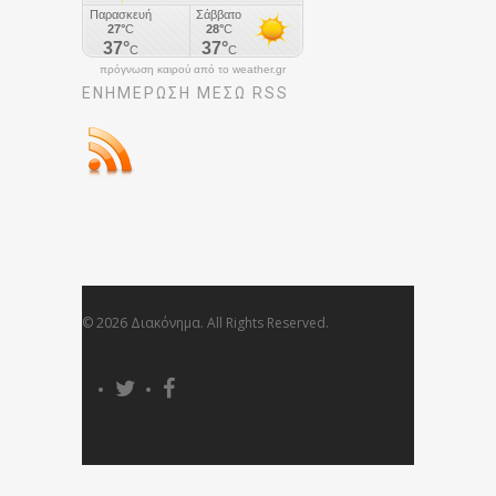
πρόγνωση καιρού από το weather.gr
ΕΝΗΜΈΡΩΣΉ ΜΕΣΩ RSS
© 2026 Διακόνημα. All Rights Reserved.