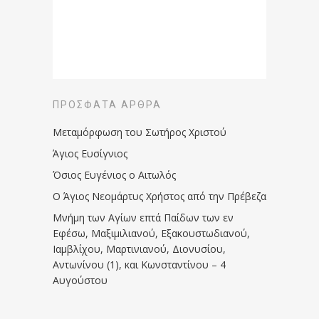
ΠΡΌΣΦΑΤΑ ΆΡΘΡΑ
Μεταμόρφωση του Σωτήρος Χριστού
Άγιος Ευσίγνιος
Όσιος Ευγένιος ο Αιτωλός
Ο Άγιος Νεομάρτυς Χρήστος από την Πρέβεζα
Μνήμη των Aγίων επτά Παίδων των εν
Eφέσω, Mαξιμιλιανού, Eξακουστωδιανού,
Iαμβλίχου, Mαρτινιανού, Διονυσίου,
Aντωνίνου (1), και Kωνσταντίνου – 4
Αυγούστου