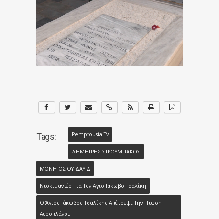
Pemptousia Tv
Tags:
ΔΗΜΗΤΡΗΣ ΣΤΡΟΥΜΠΑΚΟΣ
ΜΟΝΗ ΟΣΙΟΥ ΔΑΥΙΔ
Ντοκιμαντέρ Για Τον Άγιο Ιάκωβο Τσαλίκη
Ο Άγιος Ιάκωβος Τσαλίκης Απέτρεψε Την Πτώση
Αεροπλάνου