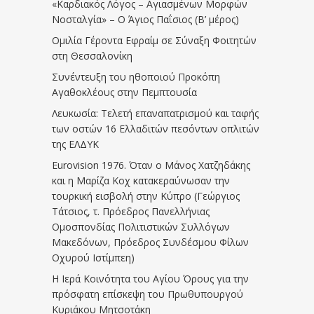
«Καρδιακός Λόγος – Αγιασμένων Μορφών
Νοσταλγία» – Ο Άγιος Παΐσιος (Β’ μέρος)
Ομιλία Γέροντα Εφραίμ σε Σύναξη Φοιτητών
στη Θεσσαλονίκη
Συνέντευξη του ηθοποιού Προκόπη
Αγαθοκλέους στην Πεμπτουσία
Λευκωσία: Τελετή επαναπατρισμού και ταφής
των οστών 16 Ελλαδιτών πεσόντων οπλιτών
της ΕΛΔΥΚ
Eurovision 1976. Όταν ο Μάνος Χατζηδάκης
και η Μαρίζα Κοχ κατακεραύνωσαν την
τουρκική εισβολή στην Κύπρο (Γεώργιος
Τάτσιος, τ. Πρόεδρος Πανελλήνιας
Ομοσπονδίας Πολιτιστικών Συλλόγων
Μακεδόνων, Πρόεδρος Συνδέσμου Φίλων
Οχυρού Ιστίμπεη)
Η Ιερά Κοινότητα του Αγίου Όρους για την
πρόσφατη επίσκεψη του Πρωθυπουργού
Κυριάκου Μητσοτάκη