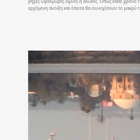
ρηχές υφάλμυρες λίμνες ή αλυκές. Όπως κάθε χρόνο 
ερχόμενη άνοιξη και έπειτα θα συνεχίσουν το μακρύ τα