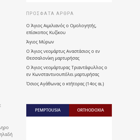
ΠΡΌΣΦΑΤΑ ΆΡΘΡΑ
Ο Άγιος Αιμιλιανός ο Ομολογητής,
επίσκοπος Κυζίκου
Άγιος Μύρων
Ο Άγιος νεομάρτυς Αναστάσιος ο εν
Θεσσαλονίκη μαρτυρήσας
Ο Άγιος νεομάρτυρας Τριαντάφυλλος ο
εν Κωνσταντινουπόλει μαρτυρήσας
Όσιος Αγάθωνας ο κτήτορας (14ος αι.)
ε
PEMPTOUSIA
ORTHODOXIA
ληρο
δηλαδή