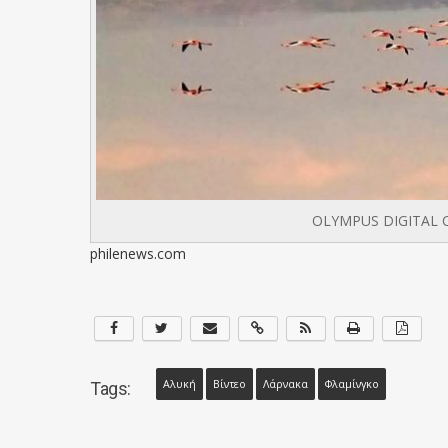
OLYMPUS DIGITAL 
philenews.com
Αλυκή
Βίντεο
Λάρνακα
Φλαμίνγκο
Tags: