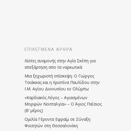
ΕΠΙΛΕΓΜΈΝΑ ΆΡΘΡΑ
Λίστες αναμονής στην Αγία Σκέπη για
απεξάρτηση απο τα ναρκωτικά
Μια ξεχωριστή επίσκεψη: Ο Γιώργος
Τσιάκκας και η Χριστίνα Παυλίδου στην
Ι.Μ. Αγίου Διονυσίου εν Ολύμπω
«Καρδιακός Λόγος – Αγιασμένων
Μορφών Νοσταλγία» – Ο Άγιος Παΐσιος
(Β’ μέρος)
Ομιλία Γέροντα Εφραίμ σε Σύναξη
Φοιτητών στη Θεσσαλονίκη