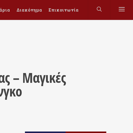
άρια
Διακόνημα
Επικοινωνία
ας – Μαγικές
νγκο