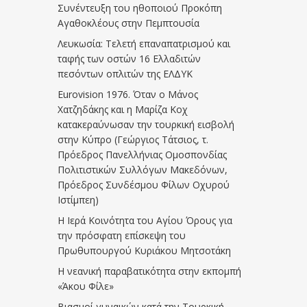
Συνέντευξη του ηθοποιού Προκόπη
Αγαθοκλέους στην Πεμπτουσία
Λευκωσία: Τελετή επαναπατρισμού και
ταφής των οστών 16 Ελλαδιτών
πεσόντων οπλιτών της ΕΛΔΥΚ
Eurovision 1976. Όταν ο Μάνος
Χατζηδάκης και η Μαρίζα Κοχ
κατακεραύνωσαν την τουρκική εισβολή
στην Κύπρο (Γεώργιος Τάτσιος, τ.
Πρόεδρος Πανελλήνιας Ομοσπονδίας
Πολιτιστικών Συλλόγων Μακεδόνων,
Πρόεδρος Συνδέσμου Φίλων Οχυρού
Ιστίμπεη)
Η Ιερά Κοινότητα του Αγίου Όρους για
την πρόσφατη επίσκεψη του
Πρωθυπουργού Κυριάκου Μητσοτάκη
Η νεανική παραβατικότητα στην εκπομπή
«Άκου Φίλε»
Βιασμοί γυναικών κατά την Τουρκική