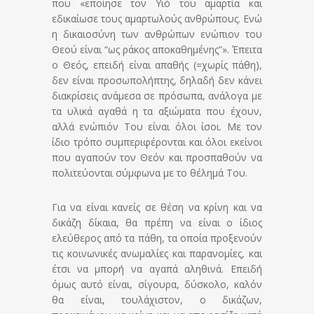
που «εποίησε τον Υιό του αμαρτία και
εδικαίωσε τους αμαρτωλούς ανθρώπους. Ενώ
η δικαιοσύνη των ανθρώπων ενώπιον του
Θεού είναι “ως ράκος αποκαθημένης”». Έπειτα
ο Θεός, επειδή είναι απαθής (=χωρίς πάθη),
δεν είναι προσωπολήπτης, δηλαδή δεν κάνει
διακρίσεις ανάμεσα σε πρόσωπα, ανάλογα με
τα υλικά αγαθά η τα αξιώματα που έχουν,
αλλά ενώπιόν Του είναι όλοι ίσοι. Με τον
ίδιο τρόπο συμπεριφέρονται και όλοι εκείνοι
που αγαπούν τον Θεόν και προσπαθούν να
πολιτεύονται σύμφωνα με το θέλημά Του.
Για να είναι κανείς σε θέση να κρίνη και να
δικάζη δίκαια, θα πρέπη να είναι ο ίδιος
ελεύθερος από τα πάθη, τα οποία προξενούν
τις κοινωνικές ανωμαλίες και παρανομίες, και
έτσι να μπορή να αγαπά αληθινά. Επειδή
όμως αυτό είναι, σίγουρα, δύσκολο, καλόν
θα είναι, τουλάχιστον, ο δικάζων,