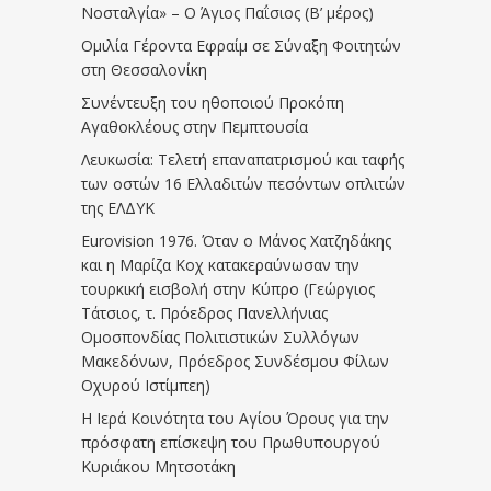
Νοσταλγία» – Ο Άγιος Παΐσιος (Β’ μέρος)
Ομιλία Γέροντα Εφραίμ σε Σύναξη Φοιτητών
στη Θεσσαλονίκη
Συνέντευξη του ηθοποιού Προκόπη
Αγαθοκλέους στην Πεμπτουσία
Λευκωσία: Τελετή επαναπατρισμού και ταφής
των οστών 16 Ελλαδιτών πεσόντων οπλιτών
της ΕΛΔΥΚ
Eurovision 1976. Όταν ο Μάνος Χατζηδάκης
και η Μαρίζα Κοχ κατακεραύνωσαν την
τουρκική εισβολή στην Κύπρο (Γεώργιος
Τάτσιος, τ. Πρόεδρος Πανελλήνιας
Ομοσπονδίας Πολιτιστικών Συλλόγων
Μακεδόνων, Πρόεδρος Συνδέσμου Φίλων
Οχυρού Ιστίμπεη)
Η Ιερά Κοινότητα του Αγίου Όρους για την
πρόσφατη επίσκεψη του Πρωθυπουργού
Κυριάκου Μητσοτάκη