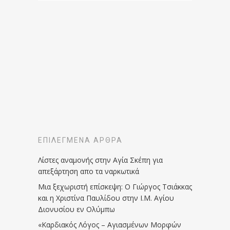
ΕΠΙΛΕΓΜΈΝΑ ΆΡΘΡΑ
Λίστες αναμονής στην Αγία Σκέπη για
απεξάρτηση απο τα ναρκωτικά
Μια ξεχωριστή επίσκεψη: Ο Γιώργος Τσιάκκας
και η Χριστίνα Παυλίδου στην Ι.Μ. Αγίου
Διονυσίου εν Ολύμπω
«Καρδιακός Λόγος – Αγιασμένων Μορφών