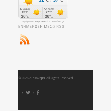
πρόγνωση καιρού από το weather.gr
ΕΝΗΜΈΡΩΣΉ ΜΕΣΩ RSS
© 2026 Διακόνημα. All Rights Reserved.