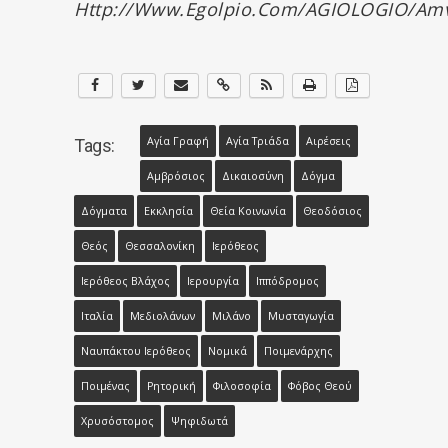
Http://www.egolpio.com/AGIOLOGIO/amv
Αγία Γραφή
Αγία Τριάδα
Αιρέσεις
Tags:
Αμβρόσιος
Δικαιοσύνη
Δόγμα
Δόγματα
Εκκλησία
Θεία Κοινωνία
Θεοδόσιος
Θεός
Θεσσαλονίκη
Ιερόθεος
Ιερόθεος Βλάχος
Ιερουργία
Ιππόδρομος
Ιταλία
Μεδιολάνων
Μιλάνο
Μυσταγωγία
Ναυπάκτου Ιερόθεος
Νομικά
Ποιμενάρχης
Ποιμένας
Ρητορική
Φιλοσοφία
Φόβος Θεού
Χρυσόστομος
Ψηφιδωτά