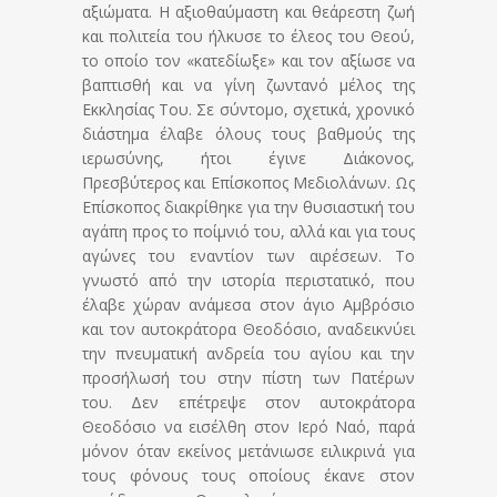
αξιώματα. Η αξιοθαύμαστη και θεάρεστη ζωή
και πολιτεία του ήλκυσε το έλεος του Θεού,
το οποίο τον «κατεδίωξε» και τον αξίωσε να
βαπτισθή και να γίνη ζωντανό μέλος της
Εκκλησίας Του.
Σε σύντομο, σχετικά, χρονικό
διάστημα έλαβε όλους τους βαθμούς της
ιερωσύνης, ήτοι έγινε Διάκονος,
Πρεσβύτερος και Επίσκοπος Μεδιολάνων. Ως
Επίσκοπος διακρίθηκε για την θυσιαστική του
αγάπη προς το ποίμνιό του, αλλά και για τους
αγώνες του εναντίον των αιρέσεων. Το
γνωστό από την ιστορία περιστατικό, που
έλαβε χώραν ανάμεσα στον άγιο Αμβρόσιο
και τον αυτοκράτορα Θεοδόσιο, αναδεικνύει
την πνευματική ανδρεία του αγίου και την
προσήλωσή του στην πίστη των Πατέρων
του. Δεν επέτρεψε στον αυτοκράτορα
Θεοδόσιο να εισέλθη στον Ιερό Ναό, παρά
μόνον όταν εκείνος μετάνιωσε ειλικρινά για
τους φόνους τους οποίους έκανε στον