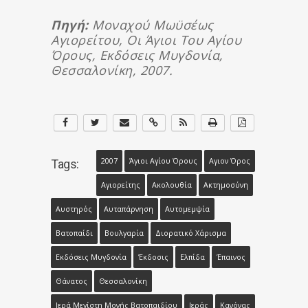
Πηγή:
Μοναχού Μωϋσέως
Αγιορείτου, Οι Άγιοι Του Αγίου
Όρους, Εκδόσεις Μυγδονία,
Θεσσαλονίκη, 2007.
2007
Άγιοι Αγίου Όρους
Αγιον Όρος
Tags:
Αγιορείτης
Ακολουθία
Ακτημοσύνη
Αυστηρός
Αυταπάρνηση
Αυτομεμψία
Βατοπαίδι
Βουλγαρία
Διορατικό Χάρισμα
Εκδόσεις Μυγδονία
Έκδοσις
Ελπίδα
Έπαινος
Θάνατος
Θεσσαλονίκη
Ιερά Μεγίστη Μονής Βατοπαιδίου
Ιεράς
Κανόνας