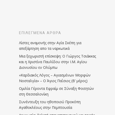
ΕΠΙΛΕΓΜΈΝΑ ΆΡΘΡΑ
Λίστες αναμονής στην Αγία Σκέπη για
απεξάρτηση απο τα ναρκωτικά
Μια ξεχωριστή επίσκεψη: Ο Γιώργος Τσιάκκας
και η Χριστίνα Παυλίδου στην Ι.Μ. Αγίου
Διονυσίου εν Ολύμπω
«Καρδιακός Λόγος – Αγιασμένων Μορφών
Νοσταλγία» – Ο Άγιος Παΐσιος (Β’ μέρος)
Ομιλία Γέροντα Εφραίμ σε Σύναξη Φοιτητών
στη Θεσσαλονίκη
Συνέντευξη του ηθοποιού Προκόπη
Αγαθοκλέους στην Πεμπτουσία