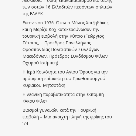
Λευκωσία: Τελετή επαναπατρισμού και ταφής
των οστών 16 Ελλαδιτών πεσόντων οπλιτών
της ΕΛΔΥΚ
Eurovision 1976. Όταν ο Μάνος Χατζηδάκης
και η Μαρίζα Κοχ κατακεραύνωσαν την
τουρκική εισβολή στην Κύπρο (Γεώργιος
Τάτσιος, τ. Πρόεδρος Πανελλήνιας
Ομοσπονδίας Πολιτιστικών Συλλόγων
Μακεδόνων, Πρόεδρος Συνδέσμου Φίλων
Οχυρού Ιστίμπεη)
Η Ιερά Κοινότητα του Αγίου Όρους για την
πρόσφατη επίσκεψη του Πρωθυπουργού
Κυριάκου Μητσοτάκη
Η νεανική παραβατικότητα στην εκπομπή
«Άκου Φίλε»
Βιασμοί γυναικών κατά την Τουρκική
εισβολή – Μια ανοιχτή πληγή της φρίκης του
’74