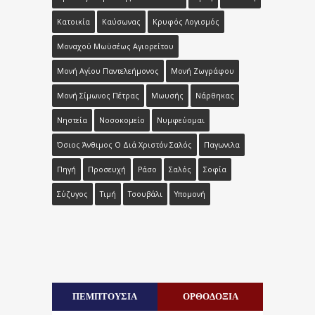
Κατοικία
Καύσωνας
Κρυφός Λογισμός
Μοναχού Μωϋσέως Αγιορείτου
Μονή Αγίου Παντελεήμονος
Μονή Ζωγράφου
Μονή Σίμωνος Πέτρας
Μωυσής
Νάρθηκας
Νηστεία
Νοσοκομείο
Νυμφεύομαι
Όσιος Άνθιμος Ο Διά Χριστόν Σαλός
Παγωνιλα
Πηγή
Προσευχή
Ράσο
Σαλός
Σοφία
Σύζυγος
Τιμή
Τσουβάλι
Υπομονή
ΠΕΜΠΤΟΥΣΙΑ
ΟΡΘΟΔΟΞΙΑ