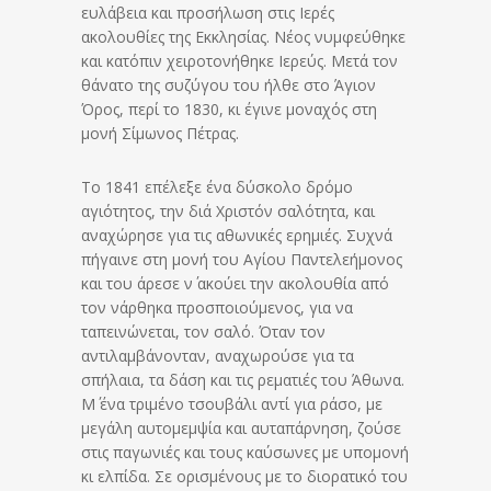
ευλάβεια και προσήλωση στις Ιερές
ακολουθίες της Εκκλησίας. Νέος νυμφεύθηκε
και κατόπιν χειροτονήθηκε Ιερεύς. Μετά τον
θάνατο της συζύγου του ήλθε στο Άγιον
Όρος, περί το 1830, κι έγινε μοναχός στη
μονή Σίμωνος Πέτρας.
Το 1841 επέλεξε ένα δύσκολο δρόμο
αγιότητος, την διά Χριστόν σαλότητα, και
αναχώρησε για τις αθωνικές ερημιές. Συχνά
πήγαινε στη μονή του Αγίου Παντελεήμονος
και του άρεσε ν΄ ακούει την ακολουθία από
τον νάρθηκα προσποιούμενος, για να
ταπεινώνεται, τον σαλό. Όταν τον
αντιλαμβάνονταν, αναχωρούσε για τα
σπήλαια, τα δάση και τις ρεματιές του Άθωνα.
Μ΄ ένα τριμένο τσουβάλι αντί για ράσο, με
μεγάλη αυτομεμψία και αυταπάρνηση, ζούσε
στις παγωνιές και τους καύσωνες με υπομονή
κι ελπίδα. Σε ορισμένους με το διορατικό του