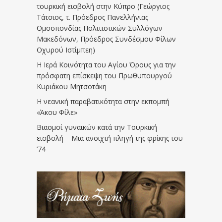
τουρκική εισβολή στην Κύπρο (Γεώργιος
Τάτσιος, τ. Πρόεδρος Πανελλήνιας
Ομοσπονδίας Πολιτιστικών Συλλόγων
Μακεδόνων, Πρόεδρος Συνδέσμου Φίλων
Οχυρού Ιστίμπεη)
Η Ιερά Κοινότητα του Αγίου Όρους για την
πρόσφατη επίσκεψη του Πρωθυπουργού
Κυριάκου Μητσοτάκη
Η νεανική παραβατικότητα στην εκπομπή
«Άκου Φίλε»
Βιασμοί γυναικών κατά την Τουρκική
εισβολή – Μια ανοιχτή πληγή της φρίκης του
’74