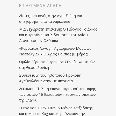
ΕΠΙΛΕΓΜΈΝΑ ΆΡΘΡΑ
Λίστες αναμονής στην Αγία Σκέπη για
απεξάρτηση απο τα ναρκωτικά
Μια ξεχωριστή επίσκεψη: Ο Γιώργος Τσιάκκας
και η Χριστίνα Παυλίδου στην Ι.Μ. Αγίου
Διονυσίου εν Ολύμπω
«Καρδιακός Λόγος – Αγιασμένων Μορφών
Νοσταλγία» – Ο Άγιος Παΐσιος (Β’ μέρος)
Ομιλία Γέροντα Εφραίμ σε Σύναξη Φοιτητών
στη Θεσσαλονίκη
Συνέντευξη του ηθοποιού Προκόπη
Αγαθοκλέους στην Πεμπτουσία
Λευκωσία: Τελετή επαναπατρισμού και ταφής
των οστών 16 Ελλαδιτών πεσόντων οπλιτών
της ΕΛΔΥΚ
Eurovision 1976. Όταν ο Μάνος Χατζηδάκης
και η Μαρίζα Κοχ κατακεραύνωσαν την