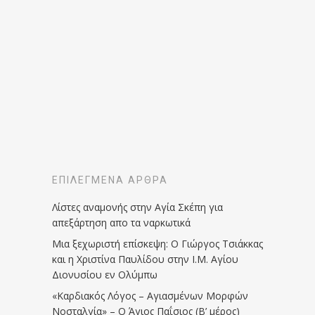
ΕΠΙΛΕΓΜΈΝΑ ΆΡΘΡΑ
Λίστες αναμονής στην Αγία Σκέπη για
απεξάρτηση απο τα ναρκωτικά
Μια ξεχωριστή επίσκεψη: Ο Γιώργος Τσιάκκας
και η Χριστίνα Παυλίδου στην Ι.Μ. Αγίου
Διονυσίου εν Ολύμπω
«Καρδιακός Λόγος – Αγιασμένων Μορφών
Νοσταλγία» – Ο Άγιος Παΐσιος (Β’ μέρος)