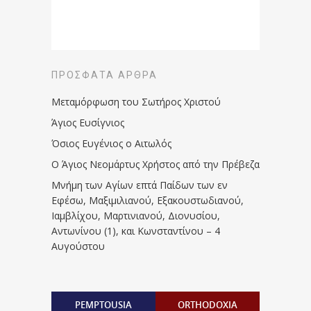
ΠΡΌΣΦΑΤΑ ΆΡΘΡΑ
Μεταμόρφωση του Σωτήρος Χριστού
Άγιος Ευσίγνιος
Όσιος Ευγένιος ο Αιτωλός
Ο Άγιος Νεομάρτυς Χρήστος από την Πρέβεζα
Μνήμη των Aγίων επτά Παίδων των εν
Eφέσω, Mαξιμιλιανού, Eξακουστωδιανού,
Iαμβλίχου, Mαρτινιανού, Διονυσίου,
Aντωνίνου (1), και Kωνσταντίνου – 4
Αυγούστου
PEMPTOUSIA
ORTHODOXIA