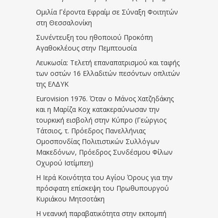
Ομιλία Γέροντα Εφραίμ σε Σύναξη Φοιτητών
στη Θεσσαλονίκη
Συνέντευξη του ηθοποιού Προκόπη
Αγαθοκλέους στην Πεμπτουσία
Λευκωσία: Τελετή επαναπατρισμού και ταφής
των οστών 16 Ελλαδιτών πεσόντων οπλιτών
της ΕΛΔΥΚ
Eurovision 1976. Όταν ο Μάνος Χατζηδάκης
και η Μαρίζα Κοχ κατακεραύνωσαν την
τουρκική εισβολή στην Κύπρο (Γεώργιος
Τάτσιος, τ. Πρόεδρος Πανελλήνιας
Ομοσπονδίας Πολιτιστικών Συλλόγων
Μακεδόνων, Πρόεδρος Συνδέσμου Φίλων
Οχυρού Ιστίμπεη)
Η Ιερά Κοινότητα του Αγίου Όρους για την
πρόσφατη επίσκεψη του Πρωθυπουργού
Κυριάκου Μητσοτάκη
Η νεανική παραβατικότητα στην εκπομπή