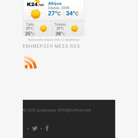
πρόγνωση καιρού από το weather.gr
ΕΝΗΜΈΡΩΣΉ ΜΕΣΩ RSS
© 2026 Διακόνημα. All Rights Reserved.