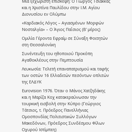
Μια ξεχωριστή επίσκεψη: Ο Γιώργος Τσιάκκας
και η Χριστίνα Παυλίδου στην Ι.Μ. Αγίου
Διονυσίου εν Ολύμπω
«Καρδιακός Λόγος – Αγιασμένων Μορφών
Νοσταλγία» – Ο Άγιος Παΐσιος (Β’ μέρος)
Ομιλία Γέροντα Εφραίμ σε Σύναξη Φοιτητών
στη Θεσσαλονίκη
Συνέντευξη του ηθοποιού Προκόπη
Αγαθοκλέους στην Πεμπτουσία
Λευκωσία: Τελετή επαναπατρισμού και ταφής
των οστών 16 Ελλαδιτών πεσόντων οπλιτών
της ΕΛΔΥΚ
Eurovision 1976. Όταν ο Μάνος Χατζηδάκης
και η Μαρίζα Κοχ κατακεραύνωσαν την
τουρκική εισβολή στην Κύπρο (Γεώργιος
Τάτσιος, τ. Πρόεδρος Πανελλήνιας
Ομοσπονδίας Πολιτιστικών Συλλόγων
Μακεδόνων, Πρόεδρος Συνδέσμου Φίλων
Οχυρού Ιστίμπεη)