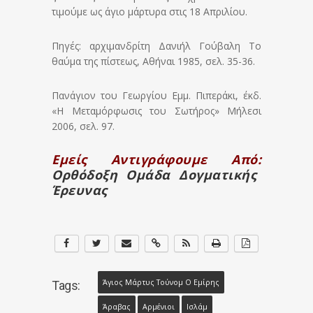
τιμούμε ως άγιο μάρτυρα στις 18 Απριλίου.
Πηγές: αρχιμανδρίτη Δανιήλ Γούβαλη Το
θαύμα της πίστεως, Αθήναι 1985, σελ. 35-36.
Πανάγιον του Γεωργίου Εμμ. Πιπεράκι, έκδ.
«Η Μεταμόρφωσις του Σωτήρος» Μήλεσι
2006, σελ. 97.
Εμείς Αντιγράφουμε Από:
Ορθόδοξη Ομάδα Δογματικής
Έρευνας
Άγιος Μάρτυς Τούνομ Ο Εμίρης
Tags:
Άραβας
Αρμένιοι
Ισλάμ