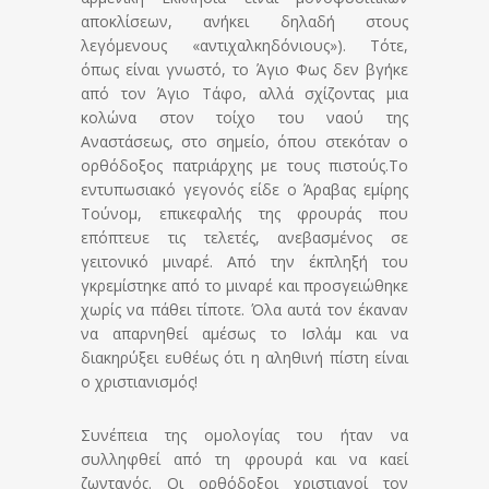
αποκλίσεων, ανήκει δηλαδή στους
λεγόμενους «αντιχαλκηδόνιους»). Τότε,
όπως είναι γνωστό, το Άγιο Φως δεν βγήκε
από τον Άγιο Τάφο, αλλά σχίζοντας μια
κολώνα στον τοίχο του ναού της
Αναστάσεως, στο σημείο, όπου στεκόταν ο
ορθόδοξος πατριάρχης με τους πιστούς.
Το
εντυπωσιακό γεγονός είδε ο Άραβας εμίρης
Τούνομ, επικεφαλής της φρουράς που
επόπτευε τις τελετές, ανεβασμένος σε
γειτονικό μιναρέ. Από την έκπληξή του
γκρεμίστηκε από το μιναρέ και προσγειώθηκε
χωρίς να πάθει τίποτε. Όλα αυτά τον έκαναν
να απαρνηθεί αμέσως το Ισλάμ και να
διακηρύξει ευθέως ότι η αληθινή πίστη είναι
ο χριστιανισμός!
Συνέπεια της ομολογίας του ήταν να
συλληφθεί από τη φρουρά και να καεί
ζωντανός. Οι ορθόδοξοι χριστιανοί τον