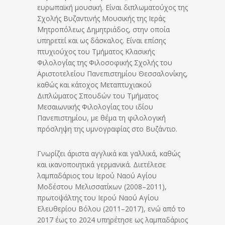
ευρωπαϊκή μουσική. Είναι διπλωματούχος της
Σχολής Βυζαντινής Μουσικής της Ιεράς
Μητροπόλεως Δημητριάδος, στην οποία
υπηρετεί και ως δάσκαλος. Είναι επίσης
πτυχιούχος του Τμήματος Κλασικής
Φιλολογίας της Φιλοσοφικής Σχολής του
Αριστοτελείου Πανεπιστημίου Θεσσαλονίκης,
καθώς και κάτοχος Μεταπτυχιακού
Διπλώματος Σπουδών του Τμήματος
Μεσαιωνικής Φιλολογίας του ιδίου
Πανεπιστημίου, με θέμα τη φιλολογική
πρόσληψη της υμνογραφίας στο Βυζάντιο.
Γνωρίζει άριστα αγγλικά και γαλλικά, καθώς
και ικανοποιητικά γερμανικά. Διετέλεσε
λαμπαδάριος του Ιερού Ναού Αγίου
Μοδέστου Μελισσατίκων (2008–2011),
πρωτοψάλτης του Ιερού Ναού Αγίου
Ελευθερίου Βόλου (2011–2017), ενώ από το
2017 έως το 2024 υπηρέτησε ως λαμπαδάριος