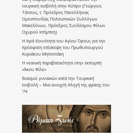
τουρκική εισβολή στην Κύπρο (Γεώργιος
Τάτσιος, τ. Πρόεδρος Πανελλήνιας
Ομοσπονδίας Πολιτιστικών Συλλόγων
Μακεδόνων, Πρόεδρος Συνδέσμου Φίλων
Οχυρού Ιστίμπεη)
Η Ιερά Κοινότητα του Αγίου Όρους για την
πρόσφατη επίσκεψη του Πρωθυπουργού
Κυριάκου Μητσοτάκη
Η νεανική παραβατικότητα στην εκπομπή
«Άκου Φίλε»
Βιασμοί γυναικών κατά την Τουρκική
εισβολή – Μια ανοιχτή πληγή της φρίκης του
’74