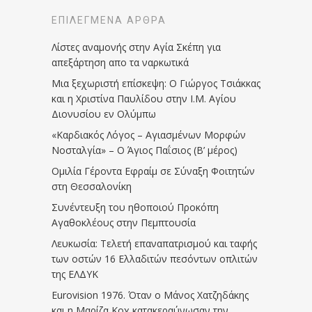
ΕΠΙΛΕΓΜΈΝΑ ΆΡΘΡΑ
Λίστες αναμονής στην Αγία Σκέπη για
απεξάρτηση απο τα ναρκωτικά
Μια ξεχωριστή επίσκεψη: Ο Γιώργος Τσιάκκας
και η Χριστίνα Παυλίδου στην Ι.Μ. Αγίου
Διονυσίου εν Ολύμπω
«Καρδιακός Λόγος – Αγιασμένων Μορφών
Νοσταλγία» – Ο Άγιος Παΐσιος (Β’ μέρος)
Ομιλία Γέροντα Εφραίμ σε Σύναξη Φοιτητών
στη Θεσσαλονίκη
Συνέντευξη του ηθοποιού Προκόπη
Αγαθοκλέους στην Πεμπτουσία
Λευκωσία: Τελετή επαναπατρισμού και ταφής
των οστών 16 Ελλαδιτών πεσόντων οπλιτών
της ΕΛΔΥΚ
Eurovision 1976. Όταν ο Μάνος Χατζηδάκης
και η Μαρίζα Κοχ κατακεραύνωσαν την