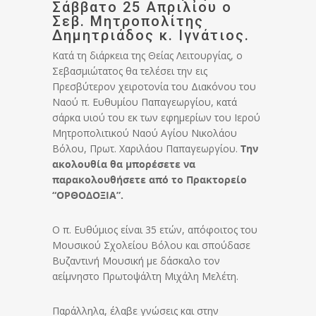
Σάββατο 25 Απριλίου ο
Σεβ. Μητροπολίτης
Δημητριάδος κ. Ιγνάτιος.
Κατά τη διάρκεια της Θείας Λειτουργίας, ο
Σεβασμιώτατος θα τελέσει την εις
Πρεσβύτερον χειροτονία του Διακόνου του
Ναού π. Ευθυμίου Παπαγεωργίου, κατά
σάρκα υιού του εκ των εφημερίων του Ιερού
Μητροπολιτικού Ναού Αγίου Νικολάου
Βόλου, Πρωτ. Χαριλάου Παπαγεωργίου.
Την
ακολουθία θα μπορέσετε να
παρακολουθήσετε από το Πρακτορείο
“ΟΡΘΟΔΟΞΙΑ”.
Ο π. Ευθύμιος είναι 35 ετών, απόφοιτος του
Μουσικού Σχολείου Βόλου και σπούδασε
Βυζαντινή Μουσική με δάσκαλο τον
αείμνηστο Πρωτοψάλτη Μιχάλη Μελέτη.
Παράλληλα, έλαβε γνώσεις και στην