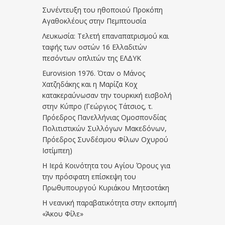
Συνέντευξη του ηθοποιού Προκόπη
Αγαθοκλέους στην Πεμπτουσία
Λευκωσία: Τελετή επαναπατρισμού και
ταφής των οστών 16 Ελλαδιτών
πεσόντων οπλιτών της ΕΛΔΥΚ
Eurovision 1976. Όταν ο Μάνος
Χατζηδάκης και η Μαρίζα Κοχ
κατακεραύνωσαν την τουρκική εισβολή
στην Κύπρο (Γεώργιος Τάτσιος, τ.
Πρόεδρος Πανελλήνιας Ομοσπονδίας
Πολιτιστικών Συλλόγων Μακεδόνων,
Πρόεδρος Συνδέσμου Φίλων Οχυρού
Ιστίμπεη)
Η Ιερά Κοινότητα του Αγίου Όρους για
την πρόσφατη επίσκεψη του
Πρωθυπουργού Κυριάκου Μητσοτάκη
Η νεανική παραβατικότητα στην εκπομπή
«Άκου Φίλε»