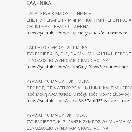
ΕΛΛΗΝΙΚΑ
ΠΑΡΑΣΚΕΥΗ 8 ΜΑΪΟΥ- 1η ΗΜΕΡΑ
ΕΠΙΣΗΜΗ ΕΝΑΡΞΗ – MNHMH KAI TIMH ΓΕΡΟΝΤΟΣ Α
CHRISTMAS THEATER – ΑΘΗΝΑ
https://youtube.com/live/pv0c3yjkT4U?feature=share
ΣΑΒΒΑΤΟ 9 ΜΑΪΟΥ- 2η ΗΜΕΡΑ
ΣΥΝΕΔΡΙΕΣ Α, Β, Γ, Δ, Ε – MNHMH KAI TIMH ΓΕΡΟ
ΞΕΝΟΔΟΧΕΙΟ WYNDHAM GRAND ΑΘΗΝΑ
https://youtube.com/live/tnGJny_BbVw?feature=share
ΚΥΡΙΑΚΗ 10 ΜΑΪΟΥ – 3η ΗΜΕΡΑ
ΟΡΘΡΟΣ, ΘΕΙΑ ΛΕΙΤΟΥΡΓΙΑ – MNHMH KAI TIMH ΓΕ
Ιερά Μονή Αναλήψεως, Μετόχι Ιεράς Μονής Σίμωνος Π
https://youtube.com/live/su3N37AaKfE?feature=share
ΚΥΡΙΑΚΗ 10 ΜΑΪΟΥ- 3η ΗΜΕΡΑ
ΣΥΝΕΔΡΙΕΣ ΣΤ, Η, Ζ κ’ ΛΗΞΗ ΣΥΜΠΟΣΙΟΥ MNHMH K
ΞΕΝΟΔΟΧΕΙΟ WYNDHAM GRAND ΑΘΗΝΑ