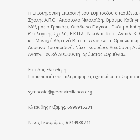
Η Επιστημονική Επιτροπή του Συμποσίου απαρτίζετα
Σχολής Α.Π.Θ., Απόστολο Νικολαΐδη, Ομότιμο Καθηγητ
Μάξιμος ο Γραικός», Θεόδωρο Γιάγκου, Ομότιμο Καθη
Θεολογικής Σχολής Ε.Κ.Π.Α., Νικόλαο Κόϊο, Αναπλ. Κ
και Μοναχό Αδριανό Βατοπαιδινό· ενώ η Οργανωτική
Αδριανό Βατοπαιδινό, Νίκο Γκουράρο, Διευθυντή Ανάπ
Αναπλ. Γενικό Διευθυντή Ιδρύματος «Ορμύλια».
Είσοδος Ελεύθερη
Για περισσότερες πληροφορίες σχετικά με το Συμπόσι
symposio@geronaimilianos.org
Κλεάνθης Νιζάμης, 6998915231
Νίκος Γκουράρος, 6944930741