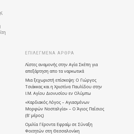
ής
ή
ίτη
ΕΠΙΛΕΓΜΈΝΑ ΆΡΘΡΑ
Λίστες αναμονής στην Αγία Σκέπη για
απεξάρτηση απο τα ναρκωτικά
Μια ξεχωριστή επίσκεψη: Ο Γιώργος
Τσιάκκας και η Χριστίνα Παυλίδου στην
Ι.Μ. Αγίου Διονυσίου εν Ολύμπω
«Καρδιακός Λόγος – Αγιασμένων
Μορφών Νοσταλγία» – Ο Άγιος Παΐσιος
(Β’ μέρος)
Ομιλία Γέροντα Εφραίμ σε Σύναξη
Φοιτητών στη Θεσσαλονίκη