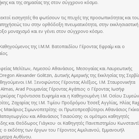
ήκης και της σημασίας της στον σύγχρονο κόσμο.
κλεκτοί εισηγητές θα φωτίσουν τις πτυχές της προσωπικότητας και το
απηχήσεώς του στην ορθόδοξη πνευματικότητα, στην εκκλησιαστική
ξο μοναχισμό και εν γένει στον σύγχρονο κόσμο.
Καθηγούμενος της Ι.Μ.Μ. Βατοπαιδίου Γέροντας Εφραίμ και ο
ίος.
λφείας Μελίτων, Λεμεσού Αθανάσιος, Μεσογαίας και Λαυρεωτικής
egon Alexander Golitzin, Δυτικής Αμερικής της Εκκλησίας της Σερβί
αθηγούμενοι Ι.Μ. Ξενοφώντος Γέροντας Αλέξιος, Ι.Μ. Σταυρονικήτα
 Almas, Arad Ρουμανίας Γέροντας Αγάπιος· ο Γέροντας Ιωσήφ
ερκύρας Γερόντισσα Ευφημία και η Καθηγουμένη Ι.Μ. Οσίου Συμεώ
τες, Ζαχαρίας της Ι.Μ. Τιμίου Προδρόμου Έσσεξ Αγγλίας, Ηλίας Rag
ς Μακάριος Σιμωνοπετρίτης· οι Πρωτοπρεσβύτεροι Αθανάσιος Γκίκα
Παπαγεωργίου και Αθανάσιος Τσιαούσης· οι ομότιμοι καθηγητές
δης και Θεόδωρος Γιάγκου· οι Καθηγητές Πανεπιστημίου Κωνσταντ
· ο εκδότης των έργων του Γέροντος Αιμιλιανού, Εμμανουήλ
ήμητρα Αυθίνου.