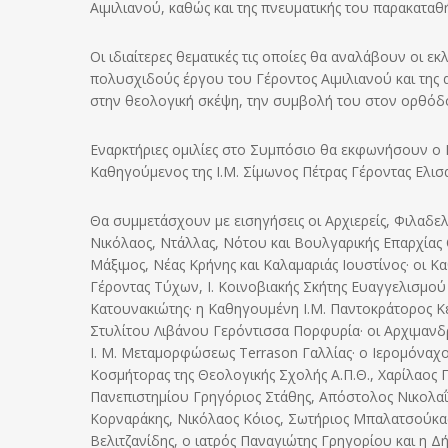
Αιμιλιανού, καθώς και της πνευματικής του παρακαταθ
Οι ιδιαίτερες θεματικές τις οποίες θα αναλάβουν οι ε
πολυσχιδούς έργου του Γέροντος Αιμιλιανού και της 
στην θεολογική σκέψη, την συμβολή του στον ορθόδο
Εναρκτήριες ομιλίες στο Συμπόσιο θα εκφωνήσουν ο 
Καθηγούμενος της Ι.Μ. Σίμωνος Πέτρας Γέροντας Ελισα
Θα συμμετάσχουν με εισηγήσεις οι Αρχιερείς, Φιλαδε
Νικόλαος, Ντάλλας, Νότου και Βουλγαρικής Επαρχίας Or
Μάξιμος, Νέας Κρήνης και Καλαμαριάς Ιουστίνος· οι Κ
Γέροντας Τύχων, Ι. Κοινοβιακής Σκήτης Ευαγγελισμού
Κατουνακιώτης· η Καθηγουμένη Ι.Μ. Παντοκράτορος Κ
Στυλίτου Λιβάνου Γερόντισσα Πορφυρία· οι Αρχιμανδρί
Ι. Μ. Μεταμορφώσεως Terrason Γαλλίας· ο Ιερομόναχο
Κοσμήτορας της Θεολογικής Σχολής Α.Π.Θ., Χαρίλαος 
Πανεπιστημίου Γρηγόριος Στάθης, Απόστολος Νικολαΐ
Κορναράκης, Νικόλαος Κόιος, Σωτήριος Μπαλατσούκας
Βελιτζανίδης, ο ιατρός Παναγιώτης Γρηγορίου και η Δ