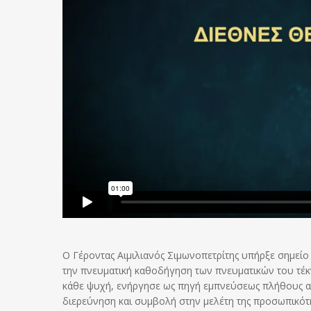
Ο Γέροντας Αιμιλιανός Σιμωνοπετρίτης υπήρξε σημείο 
την πνευματική καθοδήγηση των πνευματικών του τέκ
κάθε ψυχή, ενήργησε ως πηγή εμπνεύσεως πλήθους αν
διερεύνηση και συμβολή στην μελέτη της προσωπικότη