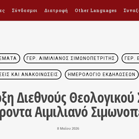
ες
Σύνδεσμοι
Διατροφή
Other Languages
Συναξ
ΘΈΜΑΤΑ
ΓΈΡ. ΑΙΜΙΛΙΑΝΌΣ ΣΙΜΩΝΟΠΕΤΡΊΤΗΣ
ΓΈΡ.
ΣΕΙΣ ΚΑΙ ΑΝΑΚΟΙΝΏΣΕΙΣ
ΗΜΕΡΟΛΌΓΙΟ ΕΚΔΗΛΏΣΕΩΝ
ξη Διεθνούς Θεολογικού 
έροντα Αιμιλιανό Σιμωνοπ
8 Μαΐου 2026