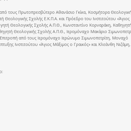
ι από τους Πρωτοπρεσβύτερο Αθανάσιο Γκίκα, Κοσμήτορα Θεολογικ
ή Θεολογικής Σχολής Ε.Κ.Π.Α. και Πρόεδρο του Ινστιτούτου «Άγιος
γητή Θεολογικής Σχολής Α.Π.Θ., Κωνσταντίνο Κορναράκη, Καθηγητ
αθηγητή Θεολογικής Σχολής Α.Π.Θ., Ιερομόναχο Μακάριο Σιμωνοπετρ
 Επιτροπή από τους Ιερομόναχο Ιερώνυμο Σιμωνοπετρίτη, Μοναχό
τυξης Ινστιτούτου «Άγιος Μάξιμος ο Γραικός» και Κλεάνθη Νιζάμη,
ο: