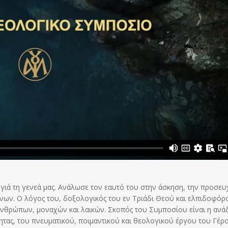
γιά τη γενεά μας. Ανάλωσε τον εαυτό του στην άσκηση, την προσευ
νων. Ο λόγος του, δοξολογικός του εν Τριάδι Θεού και ελπιδοφόρο
θρώπων, μοναχών και λαικών. Σκοπός του Συμποσίου είναι η ανάδ
τας, του πνευματικού, ποιμαντικού και θεολογικού έργου του Γέρ