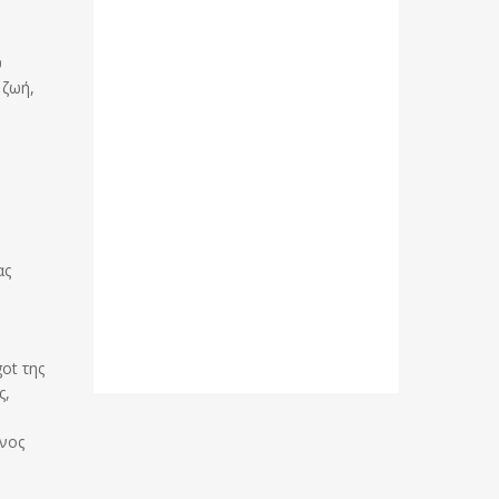
υ
 ζωή,
ας
ν
ot της
ς,
ίνος