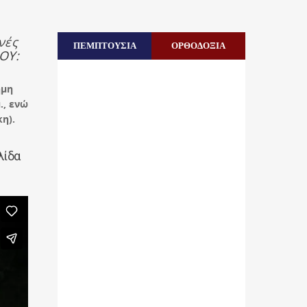
νές
ΠΕΜΠΤΟΥΣΙΑ
ΟΡΘΟΔΟΞΙΑ
ΤΟΥ
:
ημη
., ενώ
η).
λίδα