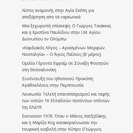
Λίστες αναμονής στην Αγία Σκέπη για
απεξάρτηση απο τα ναρκωτικά
Μια ξεχωριστή επίσκεψη: Ο Γιώργος Τσιάκκας
και η Χριστίνα Παυλίδου στην Ι.Μ. Αγίου
Διονυσίου εν Ολύμπω
«Καρδιακός Λόγος – Αγιασμένων Μορφών
Νοσταλγία» – Ο Άγιος Παΐσιος (Β’ μέρος)
Ομιλία Γέροντα Εφραίμ σε Σύναξη Φοιτητών
στη Θεσσαλονίκη
Συνέντευξη του ηθοποιού Προκόπη
Αγαθοκλέους στην Πεμπτουσία
Λευκωσία: Τελετή επαναπατρισμού και ταφής
των οστών 16 Ελλαδιτών πεσόντων οπλιτών
της ΕΛΔΥΚ
Eurovision 1976. Όταν ο Μάνος Χατζηδάκης
και η Μαρίζα Κοχ κατακεραύνωσαν την
τουρκική εισβολή στην Κύπρο (Γεώργιος