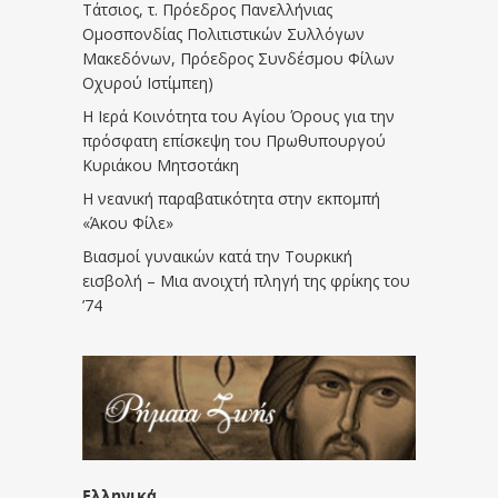
Τάτσιος, τ. Πρόεδρος Πανελλήνιας
Ομοσπονδίας Πολιτιστικών Συλλόγων
Μακεδόνων, Πρόεδρος Συνδέσμου Φίλων
Οχυρού Ιστίμπεη)
Η Ιερά Κοινότητα του Αγίου Όρους για την
πρόσφατη επίσκεψη του Πρωθυπουργού
Κυριάκου Μητσοτάκη
Η νεανική παραβατικότητα στην εκπομπή
«Άκου Φίλε»
Βιασμοί γυναικών κατά την Τουρκική
εισβολή – Μια ανοιχτή πληγή της φρίκης του
’74
Ελληνικά