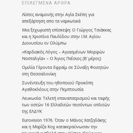
ΕΠΙΛΕΓΜΈΝΑ ΆΡΘΡΑ
Λίστες αναμονής στην Αγία Σκέπη για
απεξάρτηση απο τα ναρκωτικά
Μια ξεχωριστή επίσκεψη: Ο Γιώργος Τσιάκκας
και η Χριστίνα Παυλίδου στην Ι.Μ. Αγίου
Διονυσίου εν Ολύμπω
«Καρδιακός Λόγος – Αγιασμένων Μορφών
Νοσταλγία» – Ο Άγιος Παΐσιος (Β’ μέρος)
Ομιλία Γέροντα Εφραίμ σε Σύναξη Φοιτητών
στη Θεσσαλονίκη
Συνέντευξη του ηθοποιού Προκόπη
Αγαθοκλέους στην Πεμπτουσία
Λευκωσία: Τελετή επαναπατρισμού και ταφής
των οστών 16 Ελλαδιτών πεσόντων οπλιτών
της ΕΛΔΥΚ
Eurovision 1976. Όταν ο Μάνος Χατζηδάκης
και η Μαρίζα Κοχ κατακεραύνωσαν την