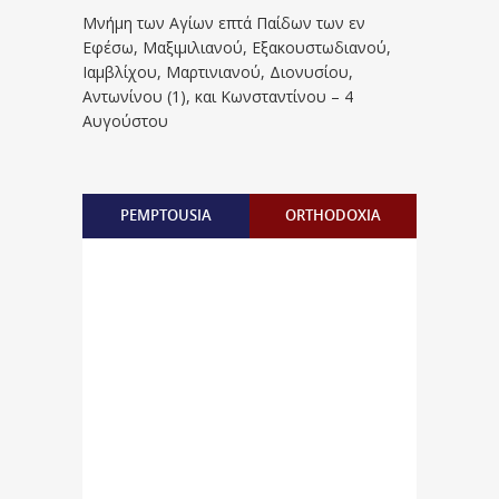
Μνήμη των Aγίων επτά Παίδων των εν
Eφέσω, Mαξιμιλιανού, Eξακουστωδιανού,
Iαμβλίχου, Mαρτινιανού, Διονυσίου,
Aντωνίνου (1), και Kωνσταντίνου – 4
Αυγούστου
PEMPTOUSIA
ORTHODOXIA