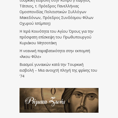
τουρκική εισβολή στην Κύπρο (Γεώργιος
Τάτσιος, τ. Πρόεδρος Πανελλήνιας
Ομοσπονδίας Πολιτιστικών Συλλόγων
Μακεδόνων, Πρόεδρος Συνδέσμου Φίλων
Οχυρού Ιστίμπεη)
Η Ιερά Κοινότητα του Αγίου Όρους για την
πρόσφατη επίσκεψη του Πρωθυπουργού
Κυριάκου Μητσοτάκη
Η νεανική παραβατικότητα στην εκπομπή
«Άκου Φίλε»
Βιασμοί γυναικών κατά την Τουρκική
εισβολή – Μια ανοιχτή πληγή της φρίκης του
’74