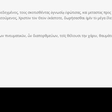
δεγμένος, τοὺς σκοτισθέντας ἀγνωσίᾳ ἐφώτισας, καὶ μεταστὰς πρὸς 
ιτούμενος, Χριστὸν τὸν Θεὸν ἑκάστοτε, δωρήσασθαι ἡμῖν τὸ μέγα ἔλε
ων πνευματικῶν, ὧν διαπορθμεύων, τοῖς θέλουσι τὴν χάριν, θαυμά