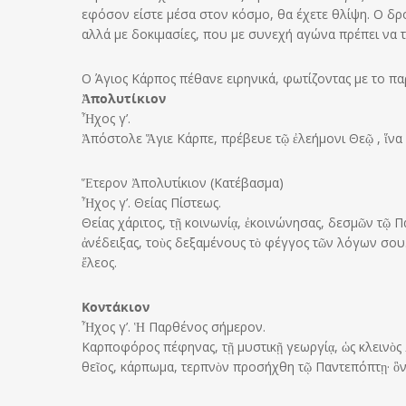
εφόσον είστε μέσα στον κόσμο, θα έχετε θλίψη. Ο δρ
αλλά με δοκιμασίες, που με συνεχή αγώνα πρέπει να 
Ο Άγιος Κάρπος πέθανε ειρηνικά, φωτίζοντας με το 
Ἀπολυτίκιον
Ἦχος γ’.
Ἀπόστολε Ἅγιε Κάρπε, πρέβευε τῷ ἐλεήμονι Θεῷ , ἵνα 
Ἕτερον Ἀπολυτίκιον (Κατέβασμα)
Ἦχος γ’. Θείας Πίστεως.
Θείας χάριτος, τῇ κοινωνίᾳ, ἐκοινώνησας, δεσμῶν τῷ 
ἀνέδειξας, τοὺς δεξαμένους τὸ φέγγος τῶν λόγων σου
ἔλεος.
Κοντάκιον
Ἦχος γ’. Ἡ Παρθένος σήμερον.
Καρποφόρος πέφηνας, τῇ μυστικῇ γεωργίᾳ, ὡς κλεινὸς
θεῖος, κάρπωμα, τερπνὸν προσήχθη τῷ Παντεπόπτῃ· ὃν