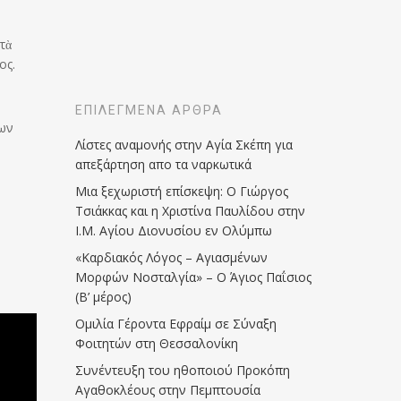
τὰ
ος.
ΕΠΙΛΕΓΜΈΝΑ ΆΡΘΡΑ
των
Λίστες αναμονής στην Αγία Σκέπη για
απεξάρτηση απο τα ναρκωτικά
Μια ξεχωριστή επίσκεψη: Ο Γιώργος
Τσιάκκας και η Χριστίνα Παυλίδου στην
Ι.Μ. Αγίου Διονυσίου εν Ολύμπω
«Καρδιακός Λόγος – Αγιασμένων
Μορφών Νοσταλγία» – Ο Άγιος Παΐσιος
(Β’ μέρος)
Ομιλία Γέροντα Εφραίμ σε Σύναξη
Φοιτητών στη Θεσσαλονίκη
Συνέντευξη του ηθοποιού Προκόπη
Αγαθοκλέους στην Πεμπτουσία