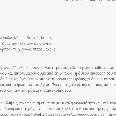
νεγκών, Κάρπε, δεκτοὺς Κυρίῳ,
’ ὥραν τὴν τελευτὴν ὡς τρύγην.
Κάρπος ἀπὸ χθονὸς ἵπτατο μακρῆς.
ωνα (52 μ.Χ.), και συναριθμείτε με τους εβδομήκοντα μαθητές του
υ και απ’ ότι μαθαίνουμε από τη Β’ προς Τιμόθεον επιστολή του (δ
. Έπειτα, έγινε επίσκοπος στη Βάρνα της Θράκης (ο δε Σ. Ευστρατι
ζωή και το φωτισμό του Αγίου Πνεύματος, έγινε πνευματικός αστέρα
του όλη την επικράτεια της επισκοπής του.
 θλίψεις, που τις αντιμετώπισε με μεγάλη γενναιότητα και υπομον
νε δυναμικά στη μάχη, χωρίς να υπολογίζει το θυμό και την οργή τ
ίου: «ἐν τῷ κοσμῷ θλίψιν ἔξετε» (Ευαγγέλιο Ιωάννου, ιστ’ 33.). Δηλ