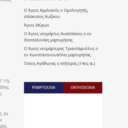
Ο Άγιος Αιμιλιανός ο Ομολογητής,
επίσκοπος Κυζίκου
Άγιος Μύρων
Ο Άγιος νεομάρτυς Αναστάσιος ο εν
Θεσσαλονίκη μαρτυρήσας
Ο Άγιος νεομάρτυρας Τριαντάφυλλος ο
εν Κωνσταντινουπόλει μαρτυρήσας
Όσιος Αγάθωνας ο κτήτορας (14ος αι.)
’ 13),
άδης,
PEMPTOUSIA
ORTHODOXIA
ς
ή. Δε
ων
αδή,