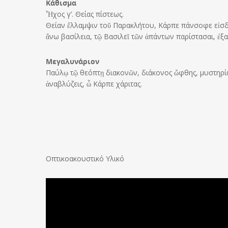
Κάθισμα
Ἦχος γ’. Θείας πίστεως.
Θείαν ἔλλαμψιν τοῦ Παρακλήτου, Κάρπε πάνσοφε εἰσδε
ἄνω βασίλεια, τῷ Βασιλεῖ τῶν ἁπάντων παρίστασαι, ἐξα
Μεγαλυνάριον
Παύλῳ τῷ θεόπτῃ διακονῶν, διάκονος ὤφθης, μυστηρί
ἀναβλύζεις, ὦ Κάρπε χάριτας.
Οπτικοακουστικό Υλικό