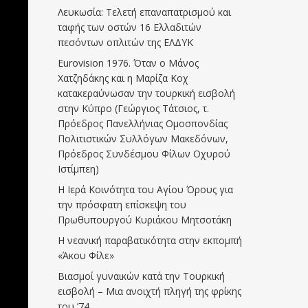
Λευκωσία: Τελετή επαναπατρισμού και
ταφής των οστών 16 Ελλαδιτών
πεσόντων οπλιτών της ΕΛΔΥΚ
Eurovision 1976. Όταν ο Μάνος
Χατζηδάκης και η Μαρίζα Κοχ
κατακεραύνωσαν την τουρκική εισβολή
στην Κύπρο (Γεώργιος Τάτσιος, τ.
Πρόεδρος Πανελλήνιας Ομοσπονδίας
Πολιτιστικών Συλλόγων Μακεδόνων,
Πρόεδρος Συνδέσμου Φίλων Οχυρού
Ιστίμπεη)
Η Ιερά Κοινότητα του Αγίου Όρους για
την πρόσφατη επίσκεψη του
Πρωθυπουργού Κυριάκου Μητσοτάκη
Η νεανική παραβατικότητα στην εκπομπή
«Άκου Φίλε»
Βιασμοί γυναικών κατά την Τουρκική
εισβολή – Μια ανοιχτή πληγή της φρίκης
του ’74