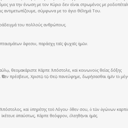
όμος για την ένωση με τον Κύριο δεν είναι στρωμένος με ροδοπέταλ
τις αντιμετωπίζουμε, σύμφωνα με το άγιο θέλημά Του.
παράδειγμά του πολλούς ανθρώπους.
πταισμάτων ἄφεσιν, παράσχῃ ταῖς ψυχαῖς ἡμῶν.
Παύλῳ, θεομακάριστε Κάρπε Ἀπόστολε, καὶ κοινωνοὺς θείας δόξης
. Ὅθεν πρέσβευε, Χριστῷ τῷ Θεῷ πανεύφημε, δωρήσασθαι ἡμῖν τὸ μέγ
 Ἀπόστολος, καὶ ὑπηρέτης τοῦ Λόγου· ὅθεν σου, ὁ τῶν ἀγώνων καρπὸ
 ἱκέτευε ἀπαύστως, Κάρπε θεόφρον, ἐλεηθῆναι ἡμᾶς.