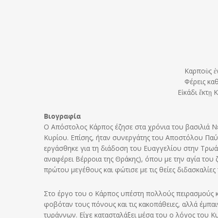
Καρποὺς ἐ
Φέρεις καθ
Εἰκάδι ἕκτῃ 
Βιογραφία
Ο Απόστολος Κάρπος έζησε στα χρόνια του βασιλιά Νέρ
Κυρίου. Επίσης, ήταν συνεργάτης του Αποστόλου Παύλο
εργάσθηκε για τη διάδοση του Ευαγγελίου στην Τρωάδα
αναφέρει Βέρροια της Θράκης), όπου με την αγία του 
πρώτου μεγέθους και φώτισε με τις θείες διδασκαλίες 
Στο έργο του ο Κάρπος υπέστη πολλούς πειρασμούς και
φοβόταν τους πόνους και τις κακοπάθειες, αλλά έμπαι
τυράννων. Είχε κατασταλάξει μέσα του ο λόγος του Κυρ