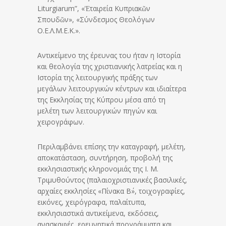
Liturgiarum”, «Ἑταιρεία Κυπριακῶν
Σπουδῶν», «Σύνδεσμος Θεολόγων
Ο.Ε.Λ.Μ.Ε.Κ.».
Αντικείμενο της έρευνας του ήταν η Ιστορία
και θεολογία της χριστιανικής λατρείας και η
Ιστορία της λειτουργικής πράξης των
μεγάλων λειτουργικών κέντρων και ιδιαίτερα
της Εκκλησίας της Κύπρου μέσα από τη
μελέτη των λειτουργικών πηγών και
χειρογράφων.
Περιλαμβάνει επίσης την καταγραφή, μελέτη,
αποκατάσταση, συντήρηση, προβολή της
εκκλησιαστικής κληρονομιάς της Ι. Μ.
Τριμυθούντος (παλαιοχριστιανικές βασιλικές,
αρχαίες εκκλησίες «Πίνακα Β΄», τοιχογραφίες,
εικόνες, χειρόγραφα, παλαίτυπα,
εκκλησιαστικά αντικείμενα, εκδόσεις,
ανασκαφές, ερευνητικά προγράμματα και