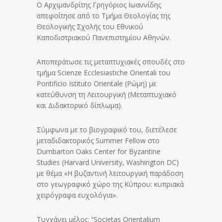
Ο Αρχιμανδρίτης Γρηγόριος Ιωαννίδης
απεφοίτησε από το Τμήμα Θεολογίας της
Θεολογικής Σχολής του Εθνικού
Καποδιστριακού Πανεπιστημίου Αθηνών.
Αποπεράτωσε τις μεταπτυχιακές σπουδές στο
τμήμα Scienze Ecclesiastiche Orientali του
Pontificio Istituto Orientale (Ρώμη) με
κατεύθυνση τη Λειτουργική (Μεταπτυχιακό
και Διδακτορικό δίπλωμα).
Σύμφωνα με το βιογραφικό του, διετέλεσε
μεταδιδακτορικός Summer Fellow στο
Dumbarton Oaks Center for Byzantine
Studies (Harvard University, Washington DC)
με θέμα «Η βυζαντινή λειτουργική παράδοση
στο γεωγραφικό χώρο της Κύπρου: κυπριακά
χειρόγραφα ευχολόγια».
Τυγχάνει μέλος: “Societas Orientalium