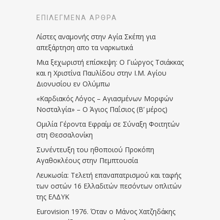
ΕΠΙΛΕΓΜΈΝΑ ΆΡΘΡΑ
Λίστες αναμονής στην Αγία Σκέπη για
απεξάρτηση απο τα ναρκωτικά
Μια ξεχωριστή επίσκεψη: Ο Γιώργος Τσιάκκας
και η Χριστίνα Παυλίδου στην Ι.Μ. Αγίου
Διονυσίου εν Ολύμπω
«Καρδιακός Λόγος – Αγιασμένων Μορφών
Νοσταλγία» – Ο Άγιος Παΐσιος (Β’ μέρος)
Ομιλία Γέροντα Εφραίμ σε Σύναξη Φοιτητών
στη Θεσσαλονίκη
Συνέντευξη του ηθοποιού Προκόπη
Αγαθοκλέους στην Πεμπτουσία
Λευκωσία: Τελετή επαναπατρισμού και ταφής
των οστών 16 Ελλαδιτών πεσόντων οπλιτών
της ΕΛΔΥΚ
Eurovision 1976. Όταν ο Μάνος Χατζηδάκης