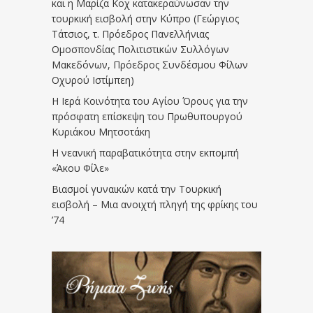
και η Μαρίζα Κοχ κατακεραύνωσαν την
τουρκική εισβολή στην Κύπρο (Γεώργιος
Τάτσιος, τ. Πρόεδρος Πανελλήνιας
Ομοσπονδίας Πολιτιστικών Συλλόγων
Μακεδόνων, Πρόεδρος Συνδέσμου Φίλων
Οχυρού Ιστίμπεη)
Η Ιερά Κοινότητα του Αγίου Όρους για την
πρόσφατη επίσκεψη του Πρωθυπουργού
Κυριάκου Μητσοτάκη
Η νεανική παραβατικότητα στην εκπομπή
«Άκου Φίλε»
Βιασμοί γυναικών κατά την Τουρκική
εισβολή – Μια ανοιχτή πληγή της φρίκης του
’74