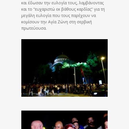
και έδωσαν την ευλογία τους, λαμβάνοντας
και το “ευχαριστώ εκ βάθους καρδίας” για τη
μεγάλη ευλογία που τους παρέχουν να
κομίσουν την Αγία Ζώνη στη σερβική
πρωτεύουσα.