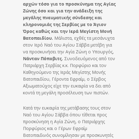
αρχών τόσο για το προσκύνημα της Αγίας
Ζώνης όσο και για την ανάδειξη της
μεγάλης πνευματικής σύνδεσης και
κληρονομιάς της Σερβίας με το Άγιον
Όρος καθώς και την Ιερά Μεγίστη Μονή
Βατοπαιδίου.
Μάλιστα, εχθές τα μεσάνυχτα
στον Ιερό Ναό του Αγίου Σάββα μετέβη για
να προσκυνήσει την Αγία Ζώνη ο Υπουργός,
Νάνταν Πόποβιτς.
Συνοδευόμενος από τον
Πατριάρχη Σερβίας κ.κ. Πορφύριο και τον
Καθηγούμενο της Ιεράς Μεγίστης Μονής
Βατοπαιδίου, Γέροντα Εφραίμ, ο Σέρβος
Αξιωματούχος είχε την ευκαιρία να δει από
κοντά τη μεγάλη προσέλευση των πιστών.
Κατά την ευκαιρία της μετάβασης τους στον
Ναό του Αγίου Σάββα όπου τίθεται προς
προσκύνηση η Αγία Ζώνη, ο Πατριάρχης
Πορφύριος και ο Γέρων Εφραίμ
Βατοπαιδινός συνομίλησαν με προσκυνητές