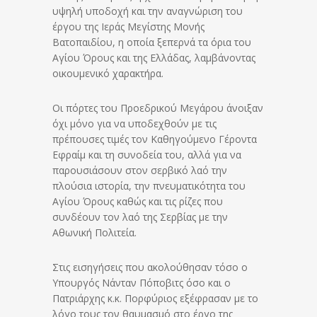
υψηλή υποδοχή και την αναγνώριση του
έργου της Ιεράς Μεγίστης Μονής
Βατοπαιδίου, η οποία ξεπερνά τα όρια του
Αγίου Όρους και της Ελλάδας, λαμβάνοντας
οικουμενικό χαρακτήρα.
Οι πόρτες του Προεδρικού Μεγάρου άνοιξαν
όχι μόνο για να υποδεχθούν με τις
πρέπουσες τιμές τον Καθηγούμενο Γέροντα
Εφραίμ και τη συνοδεία του, αλλά για να
παρουσιάσουν στον σερβικό λαό την
πλούσια ιστορία, την πνευματικότητα του
Αγίου Όρους καθώς και τις ρίζες που
συνδέουν τον λαό της Σερβίας με την
Αθωνική Πολιτεία.
Στις εισηγήσεις που ακολούθησαν τόσο ο
Υπουργός Νάνταν Πόποβιτς όσο και ο
Πατριάρχης κ.κ. Πορφύριος εξέφρασαν με το
λόγο τους τον θαυμασμό στο έργο της