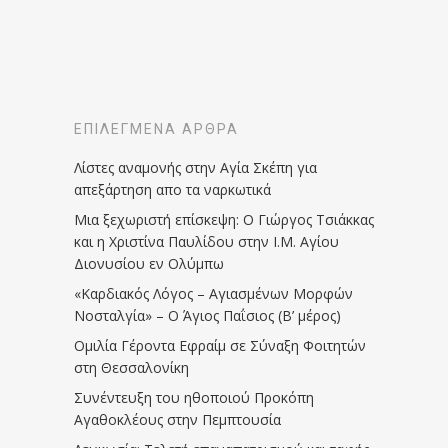
ΕΠΙΛΕΓΜΈΝΑ ΆΡΘΡΑ
Λίστες αναμονής στην Αγία Σκέπη για
απεξάρτηση απο τα ναρκωτικά
Μια ξεχωριστή επίσκεψη: Ο Γιώργος Τσιάκκας
και η Χριστίνα Παυλίδου στην Ι.Μ. Αγίου
Διονυσίου εν Ολύμπω
«Καρδιακός Λόγος – Αγιασμένων Μορφών
Νοσταλγία» – Ο Άγιος Παΐσιος (Β’ μέρος)
Ομιλία Γέροντα Εφραίμ σε Σύναξη Φοιτητών
στη Θεσσαλονίκη
Συνέντευξη του ηθοποιού Προκόπη
Αγαθοκλέους στην Πεμπτουσία