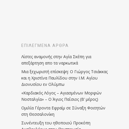
ΕΠΙΛΕΓΜΈΝΑ ΆΡΘΡΑ
Λίστες αναμονής στην Αγία Σκέπη για
απεξάρτηση απο τα ναρκωτικά
Μια ξεχωριστή επίσκεψη: Ο Γιώργος Τσιάκκας
και η Χριστίνα Παυλίδου στην Ι.Μ. Αγίου
Διονυσίου εν Ολύμπω
«Καρδιακός Λόγος – Αγιασμένων Μορφών
Νοσταλγία» – Ο Άγιος Παΐσιος (Β’ μέρος)
Ομιλία Γέροντα Εφραίμ σε Σύναξη Φοιτητών
στη Θεσσαλονίκη
Συνέντευξη του ηθοποιού Προκόπη