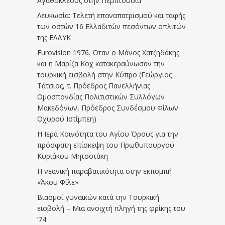
Αγαθοκλέους στην Πεμπτουσία
Λευκωσία: Τελετή επαναπατρισμού και ταφής
των οστών 16 Ελλαδιτών πεσόντων οπλιτών
της ΕΛΔΥΚ
Eurovision 1976. Όταν ο Μάνος Χατζηδάκης
και η Μαρίζα Κοχ κατακεραύνωσαν την
τουρκική εισβολή στην Κύπρο (Γεώργιος
Τάτσιος, τ. Πρόεδρος Πανελλήνιας
Ομοσπονδίας Πολιτιστικών Συλλόγων
Μακεδόνων, Πρόεδρος Συνδέσμου Φίλων
Οχυρού Ιστίμπεη)
Η Ιερά Κοινότητα του Αγίου Όρους για την
πρόσφατη επίσκεψη του Πρωθυπουργού
Κυριάκου Μητσοτάκη
Η νεανική παραβατικότητα στην εκπομπή
«Άκου Φίλε»
Βιασμοί γυναικών κατά την Τουρκική
εισβολή – Μια ανοιχτή πληγή της φρίκης του
’74