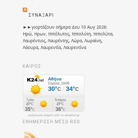
ΣΥΝΑΞΆΡΙ
►►γιορτάζουν σήμερα Δευ 10 Αυγ 2026:
Ηρώ, Ηρων, Ιππόλυτος, Ιππολύτη, Ιππολύτα,
Λαυρέντιος, Λαυρέντης, Λώρα, Λωραίνη,
Λάουρα, Λαυρεντία, Λαυρεντίνα
ΚΑΙΡΟΣ
πρόγνωση καιρού από το weather.gr
ΕΝΗΜΈΡΩΣΉ ΜΕΣΩ RSS