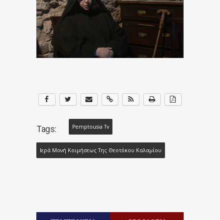
Pemptousia Tv
Tags:
Ιερά Μονή Κοιμήσεως Της Θεοτόκου Καλαμίου