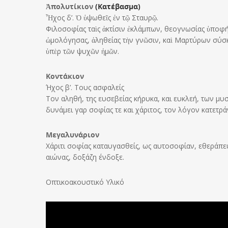
Ἀπολυτίκιον
(Κατέβασμα)
Ἦχος δ’. Ὁ ὑψωθεῖς ἐν τῷ Σταυρῷ.
Φιλοσοφίας ταὶς ἀκτίσιν ἐκλάμπων, θεογνωσίας ὑποφή
ὠμολόγησας, ἀληθείας τὴν γνῶσιν, καὶ Μαρτύρων σύσκ
ὑπὲρ τῶν ψυχῶν ἠμῶν.
Κοντάκιον
Ήχος β’. Τους ασφαλείς
Τον αληθή, της ευσεβείας κήρυκα, και ευκλεή, των μ
δυνάμει γαρ σοφίας τε και χάριτος, τον λόγον κατετρά
Μεγαλυνάριον
Χάριτι σοφίας καταυγασθείς, ως αυτοσοφίαν, εθεράπε
αιώνας, δοξάζη ένδοξε.
Οπτικοακουστικό Υλικό