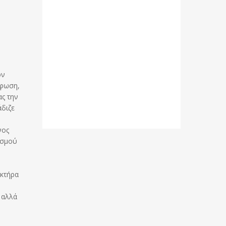
ον
ρφωση,
ας την
άδιζε
νος
ισμού
ακτήρα
ύ
 αλλά