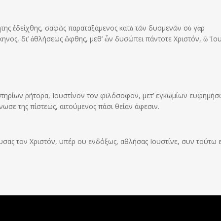
της ἐδείχθης, σαφῶς παραταξάμενος κατὰ τῶν δυσμενῶν σὺ γὰρ
ηνος, δι’ ἀθλήσεως ὤφθης, μεθ’ ὧν δυσώπει πάντοτε Χριστόν, ὢ Ἰου
υστηρίων ρήτορα, Ιουστίνον τον φιλόσοφον, μετ’ εγκωμίων ευφημή
νωσε της πίστεως, αιτούμενος πάσι θείαν άφεσιν.
υσας τον Χριστόν, υπέρ ου ενδόξως, αθλήσας Ιουστίνε, συν τούτω ε