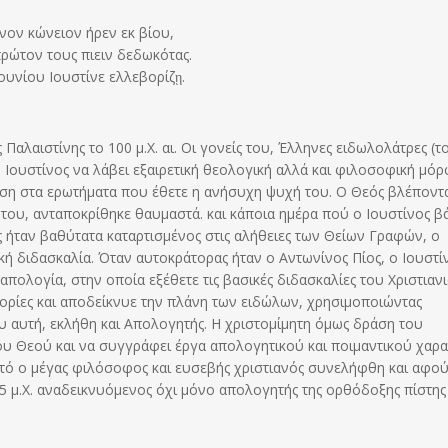
νον κώνειον ήρεν εκ βίου,
πρώτον τους πιειν δεδωκότας.
ουνίου Ιουστίνε ελλεβορίζῃ.
αλαιστίνης το 100 μ.X. αι. Οι γονείς του, Έλληνες ειδωλολάτρες (τ
 Ιουστίνος να λάβει εξαιρετική θεολογική αλλά και φιλοσοφική μό
ηση στα ερωτήματα που έθετε η ανήσυχη ψυχή του. Ο Θεός βλέποντ
του, ανταποκρίθηκε θαυμαστά. και κάποια ημέρα πού ο Ιουστίνος β
 ήταν βαθύτατα καταρτισμένος στις αλήθειες των Θείων Γραφών, ο
ική διδασκαλία. Όταν αυτοκράτορας ήταν ο Αντωνίνος Πίος, ο Ιουστί
ολογία, στην οποία εξέθετε τις βασικές διδασκαλίες του Χριστιαν
ηγορίες και αποδείκνυε την πλάνη των ειδώλων, χρησιμοποιώντας
ου αυτή, εκλήθη και Απολογητής. Η χριστομίμητη όμως δράση του
του Θεού και να συγγράφει έργα απολογητικού και ποιμαντικού χαρ
υτό ο μέγας φιλόσοφος και ευσεβής χριστιανός συνελήφθη και αφο
5 μ.X. αναδεικνυόμενος όχι μόνο απολογητής της ορθόδοξης πίστης