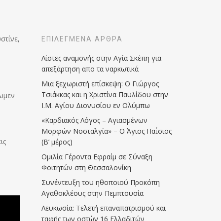
στίνε,
ΕΠΙΛΕΓΜΈΝΑ ΆΡΘΡΑ
Λίστες αναμονής στην Αγία Σκέπη για
απεξάρτηση απο τα ναρκωτικά
Μια ξεχωριστή επίσκεψη: Ο Γιώργος
Τσιάκκας και η Χριστίνα Παυλίδου στην
σωμεν
Ι.Μ. Αγίου Διονυσίου εν Ολύμπω
«Καρδιακός Λόγος – Αγιασμένων
Μορφών Νοσταλγία» – Ο Άγιος Παΐσιος
ις
(Β’ μέρος)
Ομιλία Γέροντα Εφραίμ σε Σύναξη
Φοιτητών στη Θεσσαλονίκη
Συνέντευξη του ηθοποιού Προκόπη
Αγαθοκλέους στην Πεμπτουσία
Λευκωσία: Τελετή επαναπατρισμού και
ταφής των οστών 16 Ελλαδιτών