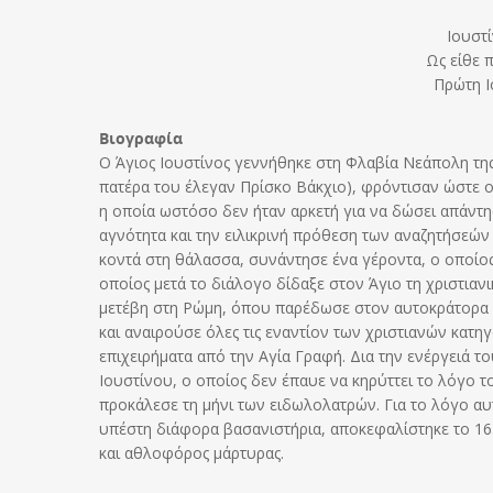
Ιουστί
Ως είθε 
Πρώτη Ι
Βιογραφία
Ο Άγιος Ιουστίνος γεννήθηκε στη Φλαβία Νεάπολη της Π
πατέρα του έλεγαν Πρίσκο Βάκχιο), φρόντισαν ώστε ο
η οποία ωστόσο δεν ήταν αρκετή για να δώσει απάντ
αγνότητα και την ειλικρινή πρόθεση των αναζητήσεών 
κοντά στη θάλασσα, συνάντησε ένα γέροντα, ο οποίος
οποίος μετά το διάλογο δίδαξε στον Άγιο τη χριστιαν
μετέβη στη Ρώμη, όπου παρέδωσε στον αυτοκράτορα απ
και αναιρούσε όλες τις εναντίον των χριστιανών κατ
επιχειρήματα από την Αγία Γραφή. Δια την ενέργειά τ
Ιουστίνου, ο οποίος δεν έπαυε να κηρύττει το λόγο 
προκάλεσε τη μήνι των ειδωλολατρών. Για το λόγο α
υπέστη διάφορα βασανιστήρια, αποκεφαλίστηκε το 16
και αθλοφόρος μάρτυρας.