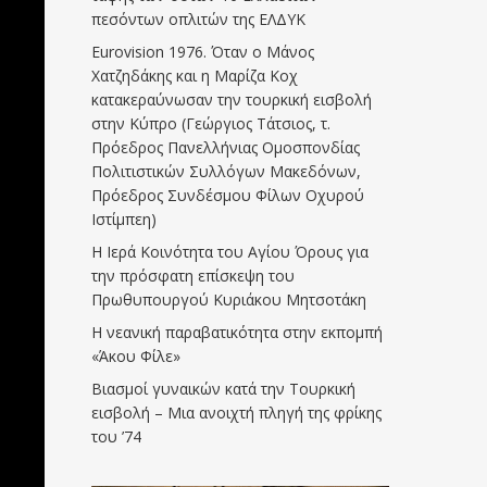
πεσόντων οπλιτών της ΕΛΔΥΚ
Eurovision 1976. Όταν ο Μάνος
Χατζηδάκης και η Μαρίζα Κοχ
κατακεραύνωσαν την τουρκική εισβολή
στην Κύπρο (Γεώργιος Τάτσιος, τ.
Πρόεδρος Πανελλήνιας Ομοσπονδίας
Πολιτιστικών Συλλόγων Μακεδόνων,
Πρόεδρος Συνδέσμου Φίλων Οχυρού
Ιστίμπεη)
Η Ιερά Κοινότητα του Αγίου Όρους για
την πρόσφατη επίσκεψη του
Πρωθυπουργού Κυριάκου Μητσοτάκη
Η νεανική παραβατικότητα στην εκπομπή
«Άκου Φίλε»
Βιασμοί γυναικών κατά την Τουρκική
εισβολή – Μια ανοιχτή πληγή της φρίκης
του ’74