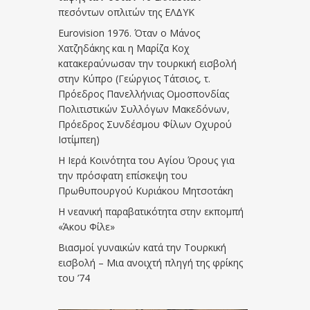
πεσόντων οπλιτών της ΕΛΔΥΚ
Eurovision 1976. Όταν ο Μάνος
Χατζηδάκης και η Μαρίζα Κοχ
κατακεραύνωσαν την τουρκική εισβολή
στην Κύπρο (Γεώργιος Τάτσιος, τ.
Πρόεδρος Πανελλήνιας Ομοσπονδίας
Πολιτιστικών Συλλόγων Μακεδόνων,
Πρόεδρος Συνδέσμου Φίλων Οχυρού
Ιστίμπεη)
Η Ιερά Κοινότητα του Αγίου Όρους για
την πρόσφατη επίσκεψη του
Πρωθυπουργού Κυριάκου Μητσοτάκη
Η νεανική παραβατικότητα στην εκπομπή
«Άκου Φίλε»
Βιασμοί γυναικών κατά την Τουρκική
εισβολή – Μια ανοιχτή πληγή της φρίκης
του ’74