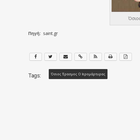
Όσιος
Πηγή:
saint.gr
Όσιος Έρασμος Ο Ιερομάρτυρας
Tags: