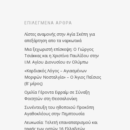
ΕΠΙΛΕΓΜΈΝΑ ΆΡΘΡΑ
Λίστες αναμονής στην Αγία Σκέπη για
απεξάρτηση απο τα ναρκωτικά
Μια ξεχωριστή επίσκεψη: Ο Γιώργος
Τσιάκκας και η Χριστίνα Παυλίδου στην
Ι.Μ. Αγίου Διονυσίου εν Ολύμπω
«Καρδιακός Λόγος – Αγιασμένων
Μορφών Νοσταλγία» – Ο Άγιος Παΐσιος
(Β’ μέρος)
Ομιλία Γέροντα Εφραίμ σε Σύναξη
Φοιτητών στη Θεσσαλονίκη
Συνέντευξη του ηθοποιού Προκόπη
Αγαθοκλέους στην Πεμπτουσία
Λευκωσία: Τελετή επαναπατρισμού και
ταφής των οστών 16 Ελλαδιτών