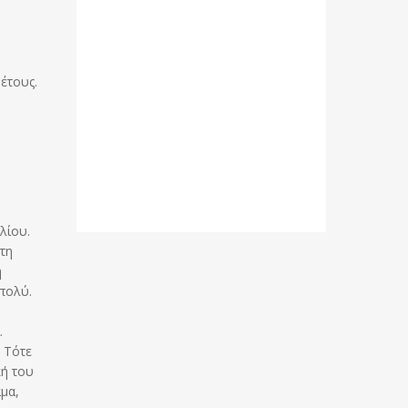
 έτους.
λίου.
τη
ή
 πολύ.
.
 Τότε
κή του
αμα,