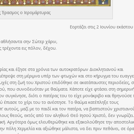
 Έρασμος ο Ιερομάρτυρας
Εορτάζει στις 2 Ιουνίου εκάστου
αθλήσαντα σην Σώτερ χάριν,
 τρέχοντα εις πόλον, δέχου.
ρίας και έζησε στα χρόνια των αυτοκρατόρων Διοκλητιανού και
 διέπρεψε στη μέριμνα υπέρ των φτωχών και στο κήρυγμα του ευαγγε
υχές στη ζωή του Χριστού επιδόθηκε σε ακατάπαυστες περιοδείες, σ
ού, που συνοδευόταν με θαύματα. Κάποτε είχε φτάσει στη σημεριν
ον συγκίνησε, διότι ο πατέρας του το είχε μονάκριβο και θρηνούσε
 έπιασε το χέρι του το ανέστησε. Το θαύμα κατέπληξε τους
 αυτούς, μαζί με το παιδί και τον πατέρα, να βαπτιστούν χριστιανοί
ους θεούς, εκτός από τον αληθινό Θεό Ιησού Χριστό, δεν γνωρίζει.
ακή. Αργότερα όμως ελευθερώθηκε και εξακολούθησε την αποστολι
την πόλη Χερμελία και αξιώθηκε μάλιστα, να δει πριν πεθάνει, σε όρ