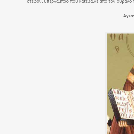
στεφάνι υπέρλαμπρο που κατέβαινε από τον ουρανό 
Αγιο