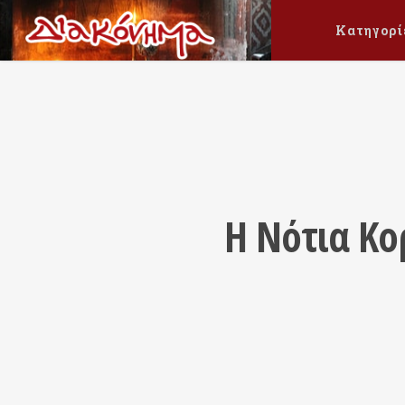
Κατηγορί
Η Νότια Κο