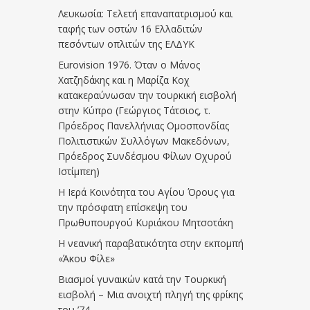
Λευκωσία: Τελετή επαναπατρισμού και
ταφής των οστών 16 Ελλαδιτών
πεσόντων οπλιτών της ΕΛΔΥΚ
Eurovision 1976. Όταν ο Μάνος
Χατζηδάκης και η Μαρίζα Κοχ
κατακεραύνωσαν την τουρκική εισβολή
στην Κύπρο (Γεώργιος Τάτσιος, τ.
Πρόεδρος Πανελλήνιας Ομοσπονδίας
Πολιτιστικών Συλλόγων Μακεδόνων,
Πρόεδρος Συνδέσμου Φίλων Οχυρού
Ιστίμπεη)
Η Ιερά Κοινότητα του Αγίου Όρους για
την πρόσφατη επίσκεψη του
Πρωθυπουργού Κυριάκου Μητσοτάκη
Η νεανική παραβατικότητα στην εκπομπή
«Άκου Φίλε»
Βιασμοί γυναικών κατά την Τουρκική
εισβολή – Μια ανοιχτή πληγή της φρίκης
του ’74