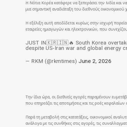
Η Νότια Κορέα κατάφερε να ξεπεράσει την Ινδία και ν
μια σημαντική αναδιάταξη του διεθνούς οικονομικού χ
Η εξέλιξη αυτή αποδίδεται κυρίως στην ισχυρή πορεία
εταιρείες ημιαγωγών και ηλεκτρονικών, που συνεχίζο
JUST IN🇰🇷🇮🇳🔥 South Korea overtake
despite US-Iran war and global energy cr
— RKM (@rkmtimes)
June 2, 2026
Την ίδια ώρα, οι διεθνείς αγορές παραμένουν ευμετά
που επηρεάζει τις αποτιμήσεις και τις ροές κεφαλαίων
Παρά τη μεταβολή στις κατατάξεις, οικονομικοί αναλυ
ανάλογα με τις συνθήκες στις αγορές, τις συναλλαγματι