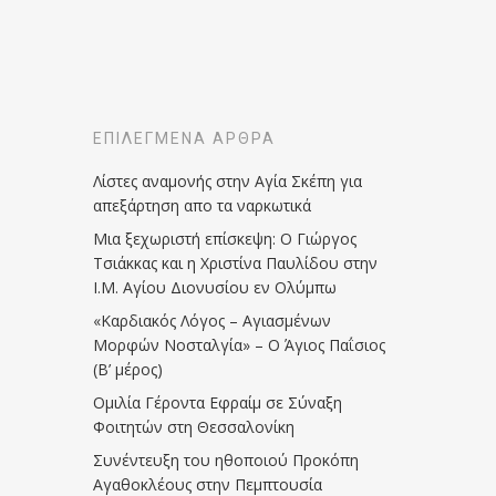
ΕΠΙΛΕΓΜΈΝΑ ΆΡΘΡΑ
Λίστες αναμονής στην Αγία Σκέπη για
απεξάρτηση απο τα ναρκωτικά
Μια ξεχωριστή επίσκεψη: Ο Γιώργος
Τσιάκκας και η Χριστίνα Παυλίδου στην
Ι.Μ. Αγίου Διονυσίου εν Ολύμπω
«Καρδιακός Λόγος – Αγιασμένων
Μορφών Νοσταλγία» – Ο Άγιος Παΐσιος
(Β’ μέρος)
Ομιλία Γέροντα Εφραίμ σε Σύναξη
Φοιτητών στη Θεσσαλονίκη
Συνέντευξη του ηθοποιού Προκόπη
Αγαθοκλέους στην Πεμπτουσία