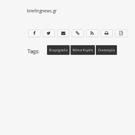
briefingnews.gr
Βιομηχανία
Νότια Κορέα
Οικονομία
Tags: