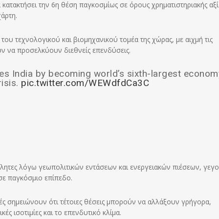
α κατακτήσει την 6η θέση παγκοσμίως σε όρους χρηματιστηριακής αξί
άρτη.
 του τεχνολογικού και βιομηχανικού τομέα της χώρας, με αιχμή τις
υν να προσελκύουν διεθνείς επενδύσεις.
s India by becoming world’s sixth-largest econom
isis.
pic.twitter.com/WEWdfdCa3C
βλητες λόγω γεωπολιτικών εντάσεων και ενεργειακών πιέσεων, γεγ
 σε παγκόσμιο επίπεδο.
τές σημειώνουν ότι τέτοιες θέσεις μπορούν να αλλάξουν γρήγορα,
κές ισοτιμίες και το επενδυτικό κλίμα.