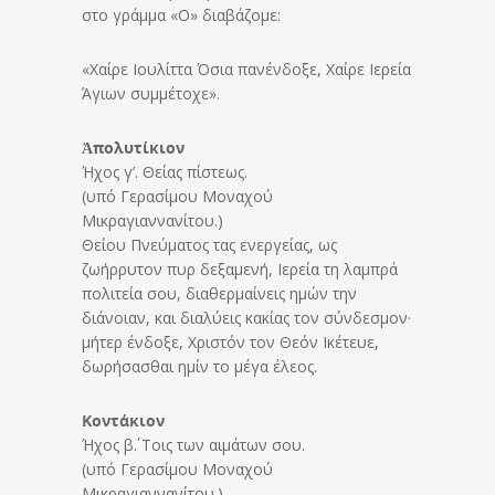
στο γράμμα «Ο» διαβάζομε:
«Χαίρε Ιουλίττα Όσια πανένδοξε, Χαίρε Ιερεία
Άγιων συμμέτοχε».
Ἀπολυτίκιον
Ήχος γ’. Θείας πίστεως.
(υπό Γερασίμου Μοναχού
Μικραγιαννανίτου.)
Θείου Πνεύματος τας ενεργείας, ως
ζωήρρυτον πυρ δεξαμενή, Ιερεία τη λαμπρά
πολιτεία σου, διαθερμαίνεις ημών την
διάνοιαν, και διαλύεις κακίας τον σύνδεσμον·
μήτερ ένδοξε, Χριστόν τον Θεόν Ικέτευε,
δωρήσασθαι ημίν το μέγα έλεος.
Κοντάκιον
Ήχος β΄. Τοις των αιμάτων σου.
(υπό Γερασίμου Μοναχού
Μικραγιαννανίτου.)