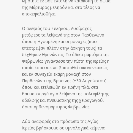
ωμότητα έδωσε εντολή να κατακοπή το σώμα
της Μάρτυρος μεληδόν και στο τέλος να
αποκεφαλισθήκε.
Ο ανεψιός του Σελήνου, Λυσίμαχος,
μετέφερε τα λείψανά της στον Παρθενώνα
όπου η Ηγουμένη και οι μοναχές (που
επέστρεψαν πλέον στην άσκησή τους) τα
δέχθηκαν θρηνώντας. Το άδικο μαρτύριο της
Φεβρωνίας γιγάντωσε την πίστη της Ιερείας η
οποία έσπευσε να βαπτισθεί οικογενειακώς
και εν συνεχεία εκάρη μοναχή στον
Παρθενώνα της Βρυαίνης (+30 Αυγούστου)
όπου και ετελειώθη εν ειρήνη πλάι στα
θαυματουργά άγια λείψανα της πολυφίλητης
αδελφής και πνευματικής της χειραγωγού,
όσιοπαρθενομάρτυρος Φεβρωνίας.
Δύο αναφορές στο πρόσωπο της Αγίας
Ιερείας βρήσκουμε σε υμνολογικά κείμενα: