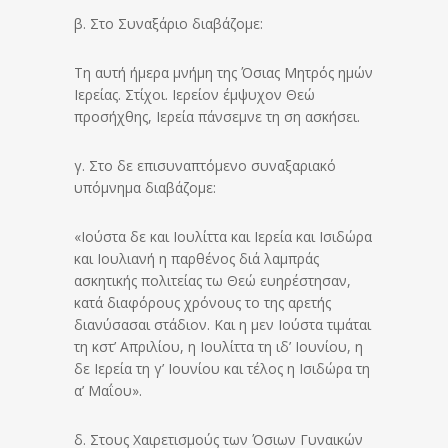
β. Στο Συναξάριο διαβάζομε:
Τη αυτή ήμερα μνήμη της Όσιας Μητρός ημών
Ιερείας. Στίχοι. Ιερείον έμψυχον Θεώ
προσήχθης, Ιερεία πάνσεμνε τη ση ασκήσει.
γ. Στο δε επισυναπτόμενο συναξαριακό
υπόμνημα διαβάζομε:
«Ιούστα δε και Ιουλίττα και Ιερεία και Ισιδώρα
και Ιουλιανή η παρθένος διά λαμπράς
ασκητικής πολιτείας τω Θεώ ευηρέστησαν,
κατά διαφόρους χρόνους το της αρετής
διανύσασαι στάδιον. Και η μεν Ιούστα τιμάται
τη κστ’ Απριλίου, η Ιουλίττα τη ιδ’ Ιουνίου, η
δε Ιερεία τη γ’ Ιουνίου και τέλος η Ισιδώρα τη
α’ Μαΐου».
δ. Στους Χαιρετισμούς των Όσιων Γυναικών