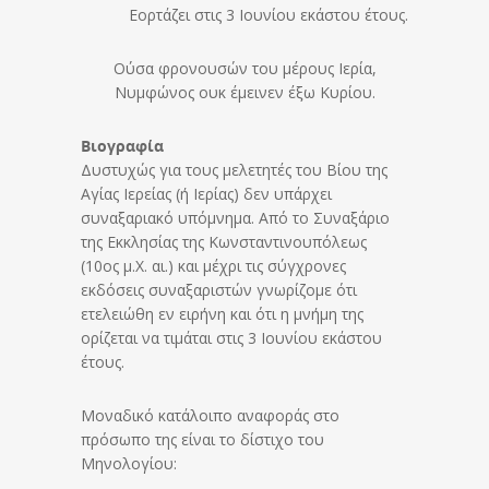
Εορτάζει στις 3 Ιουνίου εκάστου έτους.
Oύσα φρονουσών του μέρους Iερία,
Nυμφώνος ουκ έμεινεν έξω Kυρίου.
Βιογραφία
Δυστυχώς για τους μελετητές του Βίου της
Αγίας Ιερείας (ή Ιερίας) δεν υπάρχει
συναξαριακό υπόμνημα. Από το Συναξάριο
της Εκκλησίας της Κωνσταντινουπόλεως
(10ος μ.Χ. αι.) και μέχρι τις σύγχρονες
εκδόσεις συναξαριστών γνωρίζομε ότι
ετελειώθη εν ειρήνη και ότι η μνήμη της
ορίζεται να τιμάται στις 3 Ιουνίου εκάστου
έτους.
Μοναδικό κατάλοιπο αναφοράς στο
πρόσωπο της είναι το δίστιχο του
Μηνολογίου: