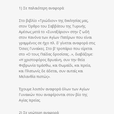
1) Σε παλαιότερη αναφορά:
Στο βιβλίο «Τριώδιον» της Εκκλησίας μας,
στον Όρθρο του Σαββάτου της Τυρινής.
Αμέσως μετά το «Συναξάριον» στην ζ’ ωδή
στον Κανόνα των Αγίων Πατέρων που είναι
γραμμένος σε ήχο πλ. δ’ γίνεται αναφορά στις
Όσιες Γυναίκες. Στο β’ τροπάριο που είρεται
στο «Ο τους Παίδας δροσίσας…», διαβάζομε:
«Η χριστοφόρος Βρυαίνη, συν την θεία
Φεβρωνία τιμάσθω, και Θωμαίδι, και Ιερεία,
και Πλατωνίς δε άδεται, συν αυταίς και
Μελανθία πιστώς».
Έχουμε λοιπόν αναφορά όλων των Αγίων
Γυναικών που αναφέρονται στον βίο της
Αγίας Ιερείας.
2) Σε νεώτερη αναφορά: