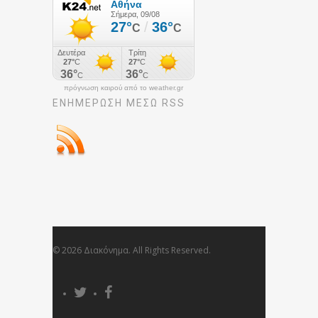
πρόγνωση καιρού από το weather.gr
ΕΝΗΜΈΡΩΣΉ ΜΕΣΩ RSS
© 2026 Διακόνημα. All Rights Reserved.