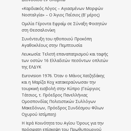
«Καρδιακός Λόγος – Αγιασμένων Μορφών
Νοσταλγία» – Ο Άγιος Παΐσιος (Β’ μέρος)
Ομιλία Γέροντα Εφραίμ σε Σύναξη Φοιτητών
στη Θεσσαλονίκη
Συνέντευξη του ηθοποιού Προκόπη
Αγαθοκλέους στην Πεμπτουσία
Λευκωσία: Τελετή επαναπατρισμού και ταφής
των οστών 16 Ελλαδιτών πεσόντων οπλιτών
της ΕΛΔΥΚ
Eurovision 1976. Όταν ο Μάνος Χατζηδάκης
και η Μαρίζα Κοχ κατακεραύνωσαν την
τουρκική εισβολή στην Κύπρο (Γεώργιος
Τάτσιος, τ. Πρόεδρος Πανελλήνιας
Ομοσπονδίας Πολιτιστικών Συλλόγων
Μακεδόνων, Πρόεδρος Συνδέσμου Φίλων
Οχυρού Ιστίμπεη)
Η Ιερά Κοινότητα του Αγίου Όρους για την
πρόσφατη επίσκεψη του Πρωθυπουργού