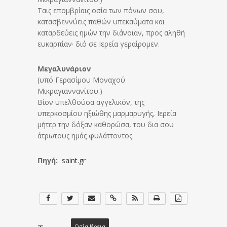
Ταις επομβρίαις οσία των πόνων σου,
κατασβεννύεις παθών υπεκαύματα και
καταρδεύεις ημών την διάνοιαν, προς αληθή
ευκαρπίαν· διό σε Ιερεία γεραίρομεν.
Μεγαλυνάριον
(υπό Γερασίμου Μοναχού
Μικραγιαννανίτου.)
Βίον υπελθούσα αγγελικόν, της
υπερκοσμίου ηξιώθης μαρμαρυγής, Ιερεία
μήτερ την δόξαν καθορώσα, του δια σου
άτρωτους ημάς φυλάττοντος.
Πηγή:
saint.gr
Οσία Ιέρεια