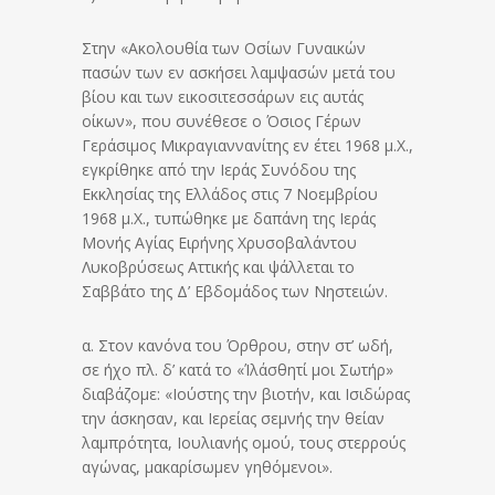
Στην «Ακολουθία των Οσίων Γυναικών
πασών των εν ασκήσει λαμψασών μετά του
βίου και των εικοσιτεσσάρων εις αυτάς
οίκων», που συνέθεσε ο Όσιος Γέρων
Γεράσιμος Μικραγιαννανίτης εν έτει 1968 μ.Χ.,
εγκρίθηκε από την Ιεράς Συνόδου της
Εκκλησίας της Ελλάδος στις 7 Νοεμβρίου
1968 μ.Χ., τυπώθηκε με δαπάνη της Ιεράς
Μονής Αγίας Ειρήνης Χρυσοβαλάντου
Λυκοβρύσεως Αττικής και ψάλλεται το
Σαββάτο της Δ’ Εβδομάδος των Νηστειών.
α. Στον κανόνα του Όρθρου, στην στ’ ωδή,
σε ήχο πλ. δ’ κατά το «Ίλάσθητί μοι Σωτήρ»
διαβάζομε: «Ιούστης την βιοτήν, και Ισιδώρας
την άσκησαν, και Ιερείας σεμνής την θείαν
λαμπρότητα, Ιουλιανής ομού, τους στερρούς
αγώνας, μακαρίσωμεν γηθόμενοι».