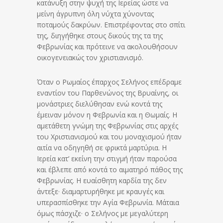
κατάνυξη στην ψυχή της Ιερείας ώστε να
μείνη άγρυπνη όλη νύχτα χύνοντας
ποταμούς δακρύων. Επιστρέφοντας στο σπίτι
της, διηγήθηκε στους δικούς της τα της
Φεβρωνίας και πρότεινε να ακολουθήσουν
οικογενειακώς τον χριστιανισμό.
Όταν ο Ρωμαίος έπαρχος Σελήνος επέδραμε
εναντίον του Παρθενώνος της Βρυαίνης, οι
μονάστριες διελύθησαν ενώ κοντά της
έμειναν μόνον η Φεβρωνία και η Θωμαίς. Η
αμετάθετη γνώμη της Φεβρωνίας στις αρχές
του Χριστιανισμού και του μοναχισμού ήταν
αιτία να οδηγηθή σε φρικτά μαρτύρια. Η
Ιερεία κατ’ εκείνη την στιγμή ήταν παρούσα
και έβλεπε από κοντά το αιματηρό πάθος της
Φεβρωνίας. Η ευαίσθητη καρδία της δεν
άντεξε· διαμαρτυρήθηκε με κραυγές και
υπερασπίσθηκε την Αγία Φεβρωνία. Μάταια
όμως πάσχιζε· ο Σελήνος με μεγαλύτερη