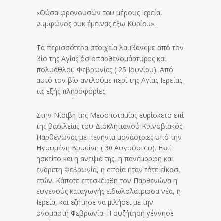
«Ούσα φρονουσών του μέρους Ιερεία,
νυμφώνος ουκ έμεινας έξω Κυρίου».
Τα περισσότερα στοιχεία λαμβάνομε από τον
βίο της Αγίας όσιοπαρθενομάρτυρος και
πολυάθλου Φεβρωνίας ( 25 Ιουνίου). Από
αυτό τον βίο αντλούμε περί της Αγίας Ιερείας
τις εξής πληροφορίες:
Στην Νίσιβη της Μεσοποταμίας ευρίσκετο επί
της βασιλείας του Διοκλητιανού Κοινοβιακός
Παρθενώνας με πενήντα μονάστριες υπό την
Ηγουμένη Βρυαίνη ( 30 Αυγούστου). Εκεί
ησκείτο και η ανεψιά της, η πανέμορφη και
ενάρετη Φεβρωνία, η οποία ήταν τότε είκοσι
ετών. Κάποτε επεσκέφθη τον Παρθενώνα η
ευγενούς καταγωγής ειδωλολάτρισσα νέα, η
Ιερεία, και εζήτησε να μιλήσει με την
ονομαστή Φεβρωνία. Η συζήτηση γέννησε