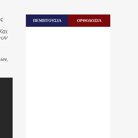
ς
ΠΕΜΠΤΟΥΣΙΑ
ΟΡΘΟΔΟΞΙΑ
Και
ουν
λων,