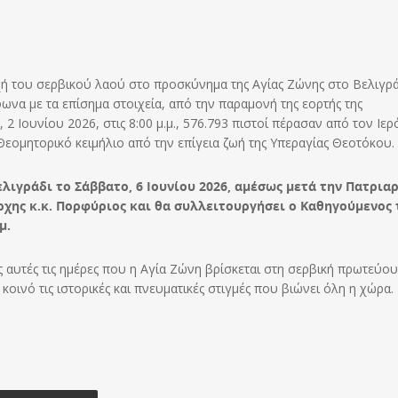
ή του σερβικού λαού στο προσκύνημα της Αγίας Ζώνης στο Βελιγρ
ωνα με τα επίσημα στοιχεία, από την παραμονή της εορτής της
 2 Ιουνίου 2026, στις 8:00 μ.μ., 576.793 πιστοί πέρασαν από τον Ιε
εομητορικό κειμήλιο από την επίγεια ζωή της Υπεραγίας Θεοτόκου.
λιγράδι το Σάββατο, 6 Ιουνίου 2026, αμέσως μετά την Πατρια
ρχης κ.κ. Πορφύριος και θα συλλειτουργήσει ο Καθηγούμενος 
μ.
 αυτές τις ημέρες που η Αγία Ζώνη βρίσκεται στη σερβική πρωτεύο
κοινό τις ιστορικές και πνευματικές στιγμές που βιώνει όλη η χώρα.