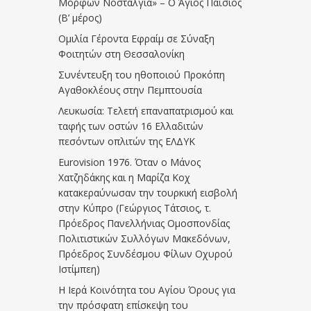
Μορφών Νοσταλγία» – Ο Άγιος Παΐσιος
(Β’ μέρος)
Ομιλία Γέροντα Εφραίμ σε Σύναξη
Φοιτητών στη Θεσσαλονίκη
Συνέντευξη του ηθοποιού Προκόπη
Αγαθοκλέους στην Πεμπτουσία
Λευκωσία: Τελετή επαναπατρισμού και
ταφής των οστών 16 Ελλαδιτών
πεσόντων οπλιτών της ΕΛΔΥΚ
Eurovision 1976. Όταν ο Μάνος
Χατζηδάκης και η Μαρίζα Κοχ
κατακεραύνωσαν την τουρκική εισβολή
στην Κύπρο (Γεώργιος Τάτσιος, τ.
Πρόεδρος Πανελλήνιας Ομοσπονδίας
Πολιτιστικών Συλλόγων Μακεδόνων,
Πρόεδρος Συνδέσμου Φίλων Οχυρού
Ιστίμπεη)
Η Ιερά Κοινότητα του Αγίου Όρους για
την πρόσφατη επίσκεψη του