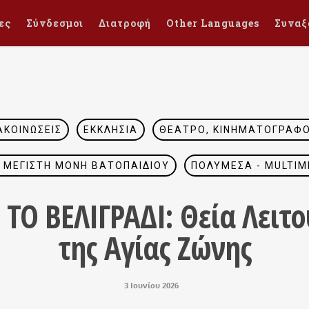
ες
Σύνδεσμοι
Διατροφή
Other Languages
Συναξ
ΑΚΟΙΝΏΣΕΙΣ
ΕΚΚΛΗΣΊΑ
ΘΈΑΤΡΟ, ΚΙΝΗΜΑΤΟΓΡΆΦΟΣ
Ά ΜΕΓΊΣΤΗ ΜΟΝΉ ΒΑΤΟΠΑΙΔΊΟΥ
ΠΟΛΥΜΈΣΑ - MULTIM
Ο ΒΕΛΙΓΡΑΔΙ: Θεία Λειτ
της Αγίας Ζώνης
3 Ιουνίου 2026