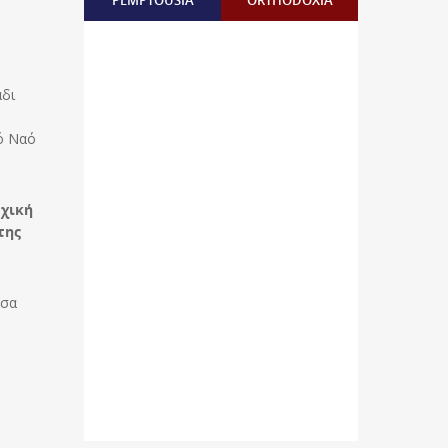
PEMPTOUSIA
ORTHODOXIA
άδι
ρό Ναό
ρχική
της
υσα