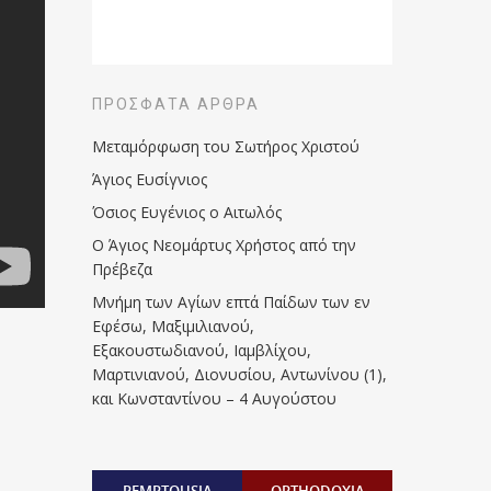
ΠΡΌΣΦΑΤΑ ΆΡΘΡΑ
Μεταμόρφωση του Σωτήρος Χριστού
Άγιος Ευσίγνιος
Όσιος Ευγένιος ο Αιτωλός
Ο Άγιος Νεομάρτυς Χρήστος από την
Πρέβεζα
Μνήμη των Aγίων επτά Παίδων των εν
Eφέσω, Mαξιμιλιανού,
Eξακουστωδιανού, Iαμβλίχου,
Mαρτινιανού, Διονυσίου, Aντωνίνου (1),
και Kωνσταντίνου – 4 Αυγούστου