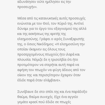
αδυνάτησεν ούτε ημέλησεν εις την
προσευχήν».
Μέσα από τις κατανυκτικές αυτές προσευχές
ενώνεται με τον Θεό, τον Κύριό της. Αντλεί
δύναμι για το έργο του εξαγνισμού της αλλά
και της ασκήσεως της αρετής της
ελεημοσύνης. Γράφει ο ιερός Συναξαριστής
της, ο όσιος Νικόδημος: «Η ελεημοσύνη την
οποίαν έκαμνεν εις όλους τους
προσερχομένους πτωχούς ήτο ιλαρά και
πλουσία. Νόμιζε δε η τρισολβία ότι ήτο
προτιμότερον να στερήται αυτή παρά να
αφήση τον πτωχόν να φύγη άδειος από τον
οίκον της· και περισςότερον έχαιρεν όταν
έδιδε παρά όταν ελάμβανε».
Συνέβαινε δε στο σπίτι της και ένα παράδοξο
θαύμα, θαύμα συνεχές. Είχε ένα αγγείο
γεμάτο κρασί πού έδιδε σε πτωχές