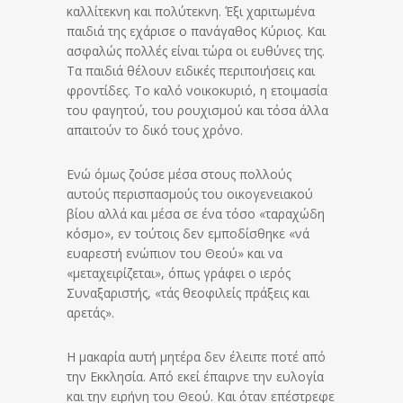
καλλίτεκνη και πολύτεκνη. Έξι χαριτωμένα
παιδιά της εχάρισε ο πανάγαθος Κύριος. Και
ασφαλώς πολλές είναι τώρα οι ευθύνες της.
Τα παιδιά θέλουν ειδικές περιποιήσεις και
φροντίδες. Το καλό νοικοκυριό, η ετοιμασία
του φαγητού, του ρουχισμού και τόσα άλλα
απαιτούν το δικό τους χρόνο.
Ενώ όμως ζούσε μέσα στους πολλούς
αυτούς περισπασμούς του οικογενειακού
βίου αλλά και μέσα σε ένα τόσο «ταραχώδη
κόσμο», εν τούτοις δεν εμποδίσθηκε «νά
ευαρεστή ενώπιον του Θεού» και να
«μεταχειρίζεται», όπως γράφει ο ιερός
Συναξαριστής, «τάς θεοφιλείς πράξεις και
αρετάς».
Η μακαρία αυτή μητέρα δεν έλειπε ποτέ από
την Εκκλησία. Από εκεί έπαιρνε την ευλογία
και την ειρήνη του Θεού. Και όταν επέστρεφε