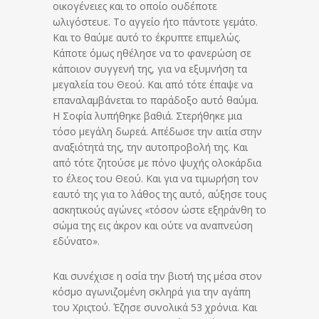
οικογένειες και το οποίο ουδέποτε
ωλιγόστευε. Το αγγείο ήτο πάντοτε γεμάτο.
Και το θαύμε αυτό το έκρυπτε επιμελώς.
Κάποτε όμως ηθέλησε να το φανερώση σε
κάποιον συγγενή της, για να εξυμνήση τα
μεγαλεία του Θεού. Και από τότε έπαψε να
επαναλαμβάνεται το παράδοξο αυτό θαύμα.
Η Σοφία λυπήθηκε βαθιά. Στερήθηκε μια
τόσο μεγάλη δωρεά. Απέδωσε την αιτία στην
αναξιότητά της, την αυτοπροβολή της. Και
από τότε ζητούσε με πόνο ψυχής ολοκάρδια
το έλεος του Θεού. Και για να τιμωρήση τον
εαυτό της για το λάθος της αυτό, αύξησε τους
ασκητικούς αγώνες «τόσον ώστε εξηράνθη το
σώμα της εις άκρον και ούτε να αναπνεύση
εδύνατο».
Και συνέχισε η οσία την βιοτή της μέσα στον
κόσμο αγωνιζομένη σκληρά για την αγάπη
του Χριςτού. Έζησε συνολικά 53 χρόνια. Και