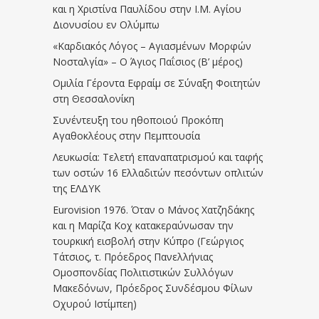
και η Χριστίνα Παυλίδου στην Ι.Μ. Αγίου
Διονυσίου εν Ολύμπω
«Καρδιακός Λόγος – Αγιασμένων Μορφών
Νοσταλγία» – Ο Άγιος Παΐσιος (Β’ μέρος)
Ομιλία Γέροντα Εφραίμ σε Σύναξη Φοιτητών
στη Θεσσαλονίκη
Συνέντευξη του ηθοποιού Προκόπη
Αγαθοκλέους στην Πεμπτουσία
Λευκωσία: Τελετή επαναπατρισμού και ταφής
των οστών 16 Ελλαδιτών πεσόντων οπλιτών
της ΕΛΔΥΚ
Eurovision 1976. Όταν ο Μάνος Χατζηδάκης
και η Μαρίζα Κοχ κατακεραύνωσαν την
τουρκική εισβολή στην Κύπρο (Γεώργιος
Τάτσιος, τ. Πρόεδρος Πανελλήνιας
Ομοσπονδίας Πολιτιστικών Συλλόγων
Μακεδόνων, Πρόεδρος Συνδέσμου Φίλων
Οχυρού Ιστίμπεη)