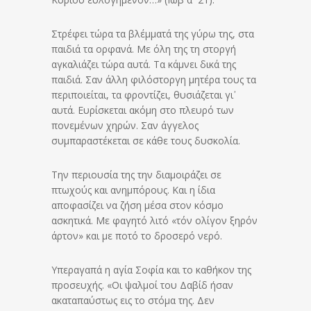
Στρέφει τώρα τα βλέμματά της γύρω της, στα
παιδιά τα ορφανά. Με όλη της τη στοργή
αγκαλιάζει τώρα αυτά. Τα κάμνει δικά της
παιδιά. Σαν άλλη φιλόστοργη μητέρα τους τα
περιποιείται, τα φροντίζει, θυσιάζεται γι᾽
αυτά. Ευρίσκεται ακόμη στο πλευρό των
πονεμένων χηρών. Σαν άγγελος
συμπαραστέκεται σε κάθε τους δυσκολία.
Την περιουσία της την διαμοιράζει σε
πτωχούς και ανημπόρους. Και η ίδια
αποφασίζει να ζήση μέσα στον κόσμο
ασκητικά. Με φαγητό λιτό «τόν ολίγον ξηρόν
άρτον» και με ποτό το δροσερό νερό.
Υπεραγαπά η αγία Σοφία και το καθήκον της
προσευχής. «Οι ψαλμοί του Δαβίδ ήσαν
ακαταπαύστως εις το στόμα της. Δεν