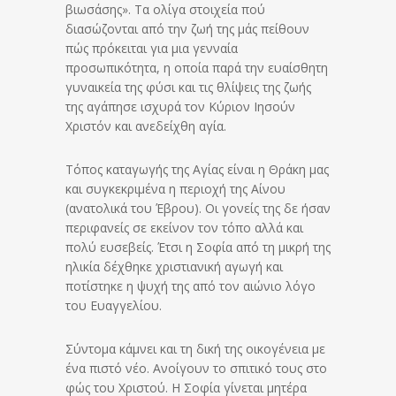
βιωσάσης». Τα ολίγα στοιχεία πού
διασώζονται από την ζωή της μάς πείθουν
πώς πρόκειται για μια γενναία
προσωπικότητα, η οποία παρά την ευαίσθητη
γυναικεία της φύσι και τις θλίψεις της ζωής
της αγάπησε ισχυρά τον Κύριον Ιησούν
Χριστόν και ανεδείχθη αγία.
Τόπος καταγωγής της Αγίας είναι η Θράκη μας
και συγκεκριμένα η περιοχή της Αίνου
(ανατολικά του Έβρου). Οι γονείς της δε ήσαν
περιφανείς σε εκείνον τον τόπο αλλά και
πολύ ευσεβείς. Έτσι η Σοφία από τη μικρή της
ηλικία δέχθηκε χριστιανική αγωγή και
ποτίστηκε η ψυχή της από τον αιώνιο λόγο
του Ευαγγελίου.
Σύντομα κάμνει και τη δική της οικογένεια με
ένα πιστό νέο. Ανοίγουν το σπιτικό τους στο
φώς του Χριστού. Η Σοφία γίνεται μητέρα