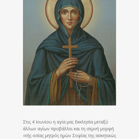
Στις 4 Ιουνίου η αγία μας Εκκλησία μεταξύ
άλλων αγίων προβάλλει και τη σεμνή μορφή
«τής οσίας μητρός ημών Σοφίας της ασκητικώς