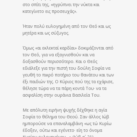
στο σπίτι της, «ηγρύπνει την νύκτα και
κατεγίνετο εις προσευχάς».
Ήταν πολύ ευλογημένη από τον Θεό και ως
μητέρα και ως σύζυγος.
Όμως «αι εκλεκταί καρδίαι» δοκιμάζονται από
τον Θεό, για να εξαγνισθούν και να
δοξασθούν περισσότερο. Και ο Θεός
εδιάλεξε για την πιστή του δούλη Σοφία να
γευθή το πικρό ποτήριο του θανάτου και των
έξι παιδιών της. Ο Κύριος πού της τα εχάρισε,
θέλησε τώρα να τα πάρη κοντά Του· να τα
ασφαλίση στην ουράνια Βασιλεία Του.
Με απόλυτη ειρήνη ψυχής δέχθηκε η αγία
Σοφία το θέλημα του Θεού. Σαν άλλος Ιώβ
ημπορούσε να επαναλαμβάνη «ως τώ Κυρίω
έδοξεν, ούτω και εγένετο· είη το όνομα
Κυρίου ευλογημένον…» (Ιώβ α´ 21).