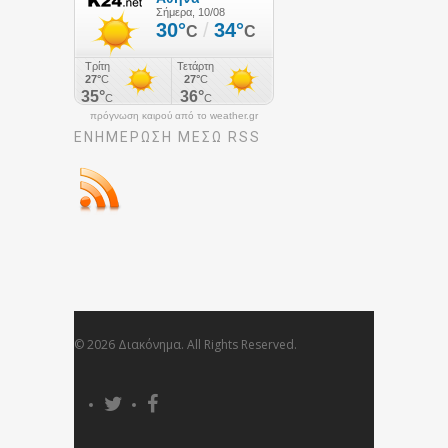
πρόγνωση καιρού από το weather.gr
ΕΝΗΜΈΡΩΣΉ ΜΕΣΩ RSS
© 2026 Διακόνημα. All Rights Reserved.