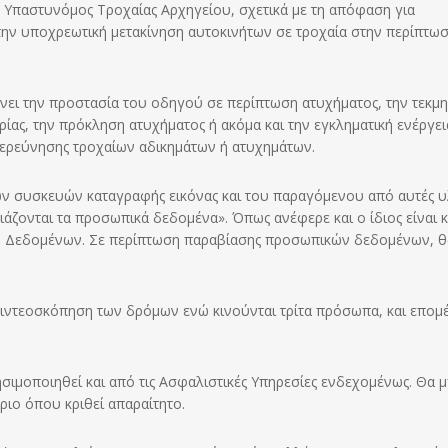
 Υπαστυνόμος Τροχαίας Αρχηγείου, σχετικά με τη απόφαση για
 την υποχρεωτική μετακίνηση αυτοκινήτων σε τροχαία στην περίπτω
ύνει την προστασία του οδηγού σε περίπτωση ατυχήματος, την τεκμ
ας, την πρόκληση ατυχήματος ή ακόμα και την εγκληματική ενέργει
ιερεύνησης τροχαίων αδικημάτων ή ατυχημάτων.
τών συσκευών καταγραφής εικόνας και του παραγόμενου από αυτές υ
ιάζονται τα προσωπικά δεδομένα». Όπως ανέφερε και ο ίδιος είναι κ
ών Δεδομένων. Σε περίπτωση παραβίασης προσωπικών δεδομένων, θ
βιντεοσκόπηση των δρόμων ενώ κινούνται τρίτα πρόσωπα, και επομ
σιμοποιηθεί και από τις Ασφαλιστικές Υπηρεσίες ενδεχομένως. Θα 
ριο όπου κριθεί απαραίτητο.