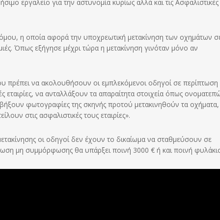
σιμο εργαλείο για την αστυνομία κυρίως αλλά και τις Ασφαλιστικές
όμου, η οποία αφορά την υποχρεωτική μετακίνηση των οχημάτων σ
ιές. Όπως εξήγησε μέχρι τώρα η μετακίνηση γινόταν μόνο αν
 που πρέπει να ακολουθήσουν οι εμπλεκόμενοι οδηγοί σε περίπτωση 
ς εταιρίες, να ανταλλάξουν τα απαραίτητα στοιχεία όπως ονοματεπ
ραβήξουν φωτογραφίες της σκηνής προτού μετακινηθούν τα οχήματα
είλουν στις ασφαλιστικές τους εταιρίες».
μετακίνησης οι οδηγοί δεν έχουν το δικαίωμα να σταθμεύσουν σε
ωση μη συμμόρφωσης θα υπάρξει ποινή 3000 € ή και ποινή φυλάκισ