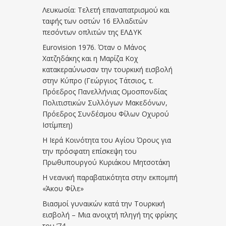
Λευκωσία: Τελετή επαναπατρισμού και
ταφής των οστών 16 Ελλαδιτών
πεσόντων οπλιτών της ΕΛΔΥΚ
Eurovision 1976. Όταν ο Μάνος
Χατζηδάκης και η Μαρίζα Κοχ
κατακεραύνωσαν την τουρκική εισβολή
στην Κύπρο (Γεώργιος Τάτσιος, τ.
Πρόεδρος Πανελλήνιας Ομοσπονδίας
Πολιτιστικών Συλλόγων Μακεδόνων,
Πρόεδρος Συνδέσμου Φίλων Οχυρού
Ιστίμπεη)
Η Ιερά Κοινότητα του Αγίου Όρους για
την πρόσφατη επίσκεψη του
Πρωθυπουργού Κυριάκου Μητσοτάκη
Η νεανική παραβατικότητα στην εκπομπή
«Άκου Φίλε»
Βιασμοί γυναικών κατά την Τουρκική
εισβολή – Μια ανοιχτή πληγή της φρίκης
του ’74