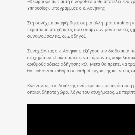
«Θεωρούμε πως αυτή η νομοθεσία θα αποτελεί ένα χρή
Υπηρεσίες», υπογράμμισε ο κ. Ασιήκκης.
Στη συνέχεια αναφέρθηκε σε μια άλλη τροποποίηση ν
περίπτωση ατυχήματος που υπάρχουν μόνο ολικές ζημ
συναινούσαν και οι 2 οδηγοί.
Συνεχίζοντας ο κ. Ασιήκκης, εξήγησε την διαδικασία
ατυχημάτων «Πρώτα πρέπει να πάρουν τις ασφαλιστικέ
αριθμούς άδειας οδήγησης κτλ. Μετά θα πρέπει να τ
θα φαίνονται καθαρά οι αριθμοί εγγραφής και να τις στ
Κλείνοντας ο κ. Ασιήκκης ανάφερε πως σε περίπτωση 
οποιονδήποτε χώρο, λόγω του ατυχήματος. Σε περίπτ