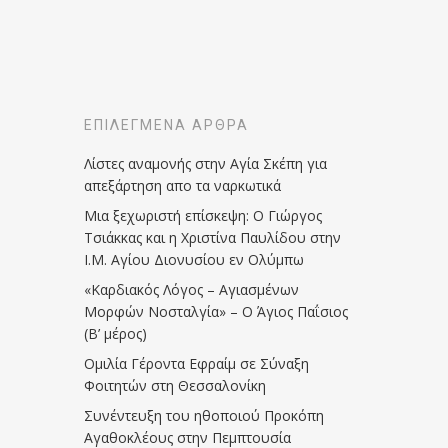
ΕΠΙΛΕΓΜΈΝΑ ΆΡΘΡΑ
Λίστες αναμονής στην Αγία Σκέπη για
απεξάρτηση απο τα ναρκωτικά
Μια ξεχωριστή επίσκεψη: Ο Γιώργος
Τσιάκκας και η Χριστίνα Παυλίδου στην
Ι.Μ. Αγίου Διονυσίου εν Ολύμπω
«Καρδιακός Λόγος – Αγιασμένων
Μορφών Νοσταλγία» – Ο Άγιος Παΐσιος
(Β’ μέρος)
Ομιλία Γέροντα Εφραίμ σε Σύναξη
Φοιτητών στη Θεσσαλονίκη
Συνέντευξη του ηθοποιού Προκόπη
Αγαθοκλέους στην Πεμπτουσία