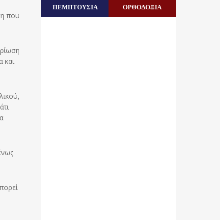
ΠΕΜΠΤΟΥΣΙΑ
ΟΡΘΟΔΟΞΙΑ
ση που
ηρίωση
α και
λικού,
άτι
α
ένως
μπορεί