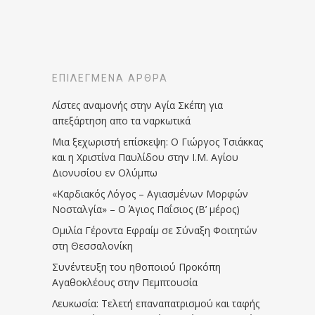
ΕΠΙΛΕΓΜΈΝΑ ΆΡΘΡΑ
Λίστες αναμονής στην Αγία Σκέπη για
απεξάρτηση απο τα ναρκωτικά
Μια ξεχωριστή επίσκεψη: Ο Γιώργος Τσιάκκας
και η Χριστίνα Παυλίδου στην Ι.Μ. Αγίου
Διονυσίου εν Ολύμπω
«Καρδιακός Λόγος – Αγιασμένων Μορφών
Νοσταλγία» – Ο Άγιος Παΐσιος (Β’ μέρος)
Ομιλία Γέροντα Εφραίμ σε Σύναξη Φοιτητών
στη Θεσσαλονίκη
Συνέντευξη του ηθοποιού Προκόπη
Αγαθοκλέους στην Πεμπτουσία
Λευκωσία: Τελετή επαναπατρισμού και ταφής