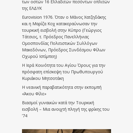
των οστών 16 Ελλαδιτών πεσόντων οπλιτών
της ΕΛΔΥΚ
Eurovision 1976. Όταν ο Μάνος Χατζηδάκης
και η Μαρίζα Κοχ κατακεραύνωσαν την
τουρκική εισβολή στην Κύπρο (Γεώργιος
Τάτσιος, τ. Πρόεδρος Πανελλήνιας
Ομοσπονδίας Πολιτιστικών Συλλόγων
Μακεδόνων, Πρόεδρος Συνδέσμου Φίλων
Οχυρού Ιστίμπεη)
Η Ιερά Κοινότητα του Αγίου Όρους για την
πρόσφατη επίσκεψη του Πρωθυπουργού
Κυριάκου Μητσοτάκη
Η νεανική παραβατικότητα στην εκπομπή
«Άκου Φίλε»
Βιασμοί γυναικών κατά την Τουρκική
εισβολή – Μια ανοιχτή πληγή της φρίκης του
’74