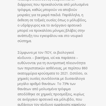
διάρροιες που προκαλούνται από μολυσμένα
τρόφιμα, καθώς μπορούν να αποβούν
μοιραίες για τα μικρά παιδιά. Παράλληλα, η
έκθεση σε τοξικές ουσίες όπως ο μόλυβδος,
ο υδράργυρος και το ανόργανο αρσενικό
μπορεί να προκαλέσει μόνιμες βλάβες στην
ανάπτυξη του εγκεφάλου και στο νευρικό
σύστημα.
Σύμφωνα με τον ΠΟΥ, οι βιολογικοί
κίνδυνοι – βακτήρια, ιοί και παράσιτα –
ευθύνονται για τη συντριπτική πλειονότητα
των περιστατικών ασθένειας, με περίπου 860
εκατομμύρια κρούσματα το 2021. Ωστόσο, οι
χημικές ουσίες συνδέονται με δυσανάλογα
μεγάλο αριθμό θανάτων. Το 73% των
θανάτων από μολυσμένα τρόφιμα
αποδόθηκε σε χημικές προσμείξεις, κυρίως
σε ανόργανο αρσενικό και μόλυβδο, που
αυξάνουν τον κίνδυνο εμφάνισης καρκίνου