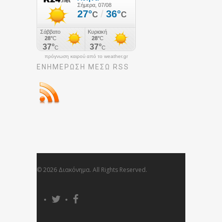
πρόγνωση καιρού από το weather.gr
ΕΝΗΜΈΡΩΣΉ ΜΕΣΩ RSS
© 2026 Διακόνημα. All Rights Reserved.