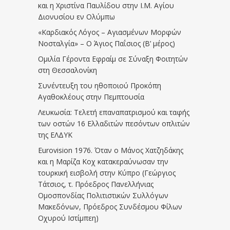
και η Χριστίνα Παυλίδου στην Ι.Μ. Αγίου
Διονυσίου εν Ολύμπω
«Καρδιακός Λόγος – Αγιασμένων Μορφών
Νοσταλγία» – Ο Άγιος Παΐσιος (Β’ μέρος)
Ομιλία Γέροντα Εφραίμ σε Σύναξη Φοιτητών
στη Θεσσαλονίκη
Συνέντευξη του ηθοποιού Προκόπη
Αγαθοκλέους στην Πεμπτουσία
Λευκωσία: Τελετή επαναπατρισμού και ταφής
των οστών 16 Ελλαδιτών πεσόντων οπλιτών
της ΕΛΔΥΚ
Eurovision 1976. Όταν ο Μάνος Χατζηδάκης
και η Μαρίζα Κοχ κατακεραύνωσαν την
τουρκική εισβολή στην Κύπρο (Γεώργιος
Τάτσιος, τ. Πρόεδρος Πανελλήνιας
Ομοσπονδίας Πολιτιστικών Συλλόγων
Μακεδόνων, Πρόεδρος Συνδέσμου Φίλων
Οχυρού Ιστίμπεη)