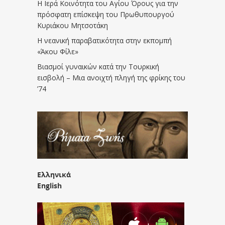
Η Ιερά Κοινότητα του Αγίου Όρους για την
πρόσφατη επίσκεψη του Πρωθυπουργού
Κυριάκου Μητσοτάκη
Η νεανική παραβατικότητα στην εκπομπή
«Άκου Φίλε»
Βιασμοί γυναικών κατά την Τουρκική
εισβολή – Μια ανοιχτή πληγή της φρίκης του
’74
Ελληνικά
English