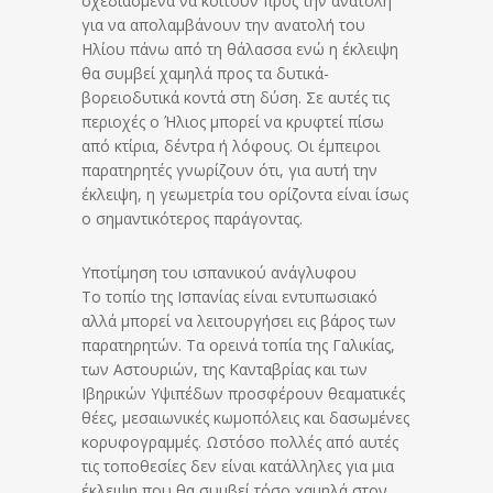
σχεδιασμένα να κοιτούν προς την ανατολή
για να απολαμβάνουν την ανατολή του
Ηλίου πάνω από τη θάλασσα ενώ η έκλειψη
θα συμβεί χαμηλά προς τα δυτικά-
βορειοδυτικά κοντά στη δύση. Σε αυτές τις
περιοχές ο Ήλιος μπορεί να κρυφτεί πίσω
από κτίρια, δέντρα ή λόφους. Οι έμπειροι
παρατηρητές γνωρίζουν ότι, για αυτή την
έκλειψη, η γεωμετρία του ορίζοντα είναι ίσως
ο σημαντικότερος παράγοντας.
Υποτίμηση του ισπανικού ανάγλυφου
Το τοπίο της Ισπανίας είναι εντυπωσιακό
αλλά μπορεί να λειτουργήσει εις βάρος των
παρατηρητών. Τα ορεινά τοπία της Γαλικίας,
των Αστουριών, της Κανταβρίας και των
Ιβηρικών Υψιπέδων προσφέρουν θεαματικές
θέες, μεσαιωνικές κωμοπόλεις και δασωμένες
κορυφογραμμές. Ωστόσο πολλές από αυτές
τις τοποθεσίες δεν είναι κατάλληλες για μια
έκλειψη που θα συμβεί τόσο χαμηλά στον